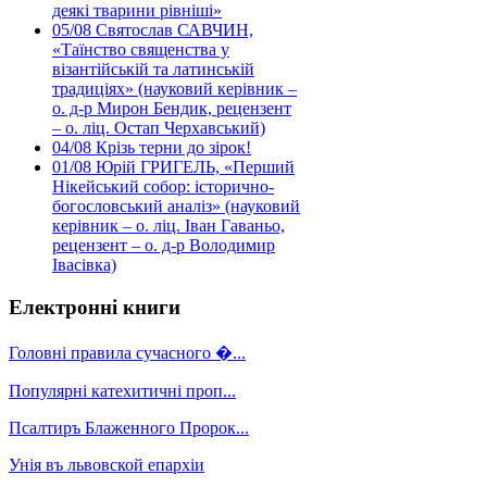
деякі тварини рівніші»
05/08
Святослав САВЧИН,
«Таїнство священства у
візантійській та латинській
традиціях» (науковий керівник –
о. д-р Мирон Бендик, рецензент
– о. ліц. Остап Черхавський)
04/08
Крізь терни до зірок!
01/08
Юрій ГРИГЕЛЬ, «Перший
Нікейський собор: історично-
богословський аналіз» (науковий
керівник – о. ліц. Іван Гаваньо,
рецензент – о. д-р Володимир
Івасівка)
Електронні книги
Головні правила сучасного �...
Популярні катехитичні проп...
Псалтиръ Блаженного Пророк...
Унія въ львовской епархіи