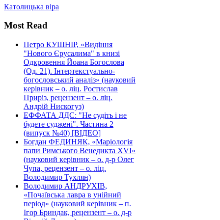
Католицька віра
Most Read
Петро КУШНІР, «Видіння
"Нового Єрусалима" в книзі
Одкровення Йоана Богослова
(Од. 21). Інтертекстуально-
богословський аналіз» (науковий
керівник – о. ліц. Ростислав
Приріз, рецензент – о. ліц.
Андрій Нискогуз)
ЕФФАТА ДДС: "Не судіть і не
будете суджені". Частина 2
(випуск №40) [ВІДЕО]
Богдан ФЕДИНЯК, «Маріологія
папи Римського Венедикта XVI»
(науковий керівник – о. д-р Олег
Чупа, рецензент – о. ліц.
Володимир Тухлян)
Володимир АНДРУХІВ,
«Почаївська лавра в унійний
період» (науковий керівник – п.
Ігор Бриндак, рецензент – о. д-р