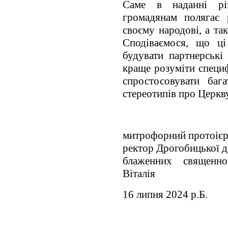
Саме в наданні рі
громадянам полягає 
своєму народові, а та
Сподіваємося, що ці
будувати партнерські
краще розуміти специ
спростосовувати баг
стереотипів про Церкву
митрофорний протоієр
ректор Дрогобицької д
блаженних священно
Віталія
16 липня 2024 р.Б.