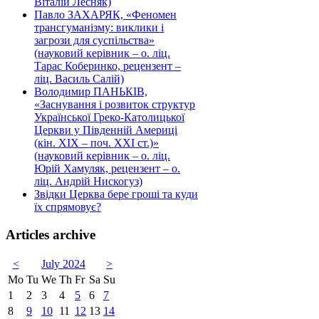
Віталій Лесняк)
Павло ЗАХАРЯК, «Феномен
трансгуманізму: виклики і
загрози для суспільства»
(науковий керівник – о. ліц.
Тарас Коберинко, рецензент –
ліц. Василь Салій)
Володимир ПАНЬКІВ,
«Заснування і розвиток структур
Української Греко-Католицької
Церкви у Південній Америці
(кін. ХІХ – поч. ХХІ ст.)»
(науковий керівник – о. ліц.
Юрій Хамуляк, рецензент – о.
ліц. Андрій Нискогуз)
Звідки Церква бере гроші та куди
їх спрямовує?
Articles archive
<
July 2024
>
Mo
Tu
We
Th
Fr
Sa
Su
1
2
3
4
5
6
7
8
9
10
11
12
13
14