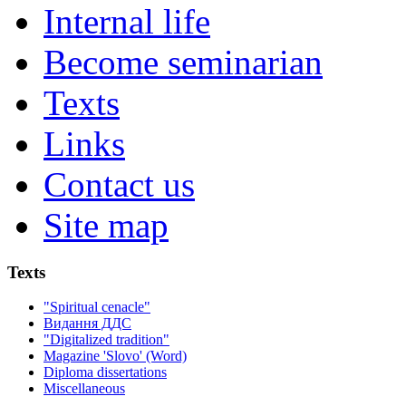
Internal life
Become seminarian
Texts
Links
Contact us
Site map
Texts
"Spiritual cenacle"
Видання ДДС
"Digitalized tradition"
Magazine 'Slovo' (Word)
Diploma dissertations
Miscellaneous