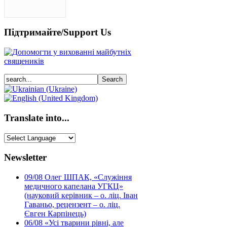
Підтримайте/Support Us
Translate into...
Newsletter
09/08
Олег ШПАК, «Служіння
медичного капелана УГКЦ»
(науковий керівник – о. ліц. Іван
Гаваньо, рецензент – о. ліц.
Євген Карпінець)
06/08
«Усі тварини рівні, але