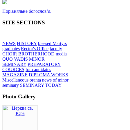
Порівняльне богословʼя.
SITE SECTIONS
NEWS
HISTORY
blessed Martyrs
graduates
Rector's Office
faculty
CHOIR
BROTHERHOOD
media
QUO VADIS
MINOR
SEMINARY
PREPARATORY
COURCES
for candidates
MAGAZINE
DIPLOMA WORKS
Miscellaneous
oranta
news of minor
seminary
SEMINARY TODAY
Photo Gallery