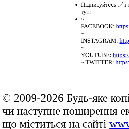
Підписуйтесь ✅ і с
тут:
~
FACEBOOK:
http
~
INSTAGRAM:
htt
~
YOUTUBE:
https
~ TWITTER:
http
© 2009-2026 Будь-яке коп
чи наступне поширення ек
що мiститься на сайті
www