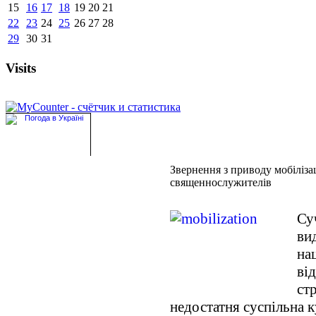
15
16
17
18
19
20
21
22
23
24
25
26
27
28
29
30
31
Visits
Звернення з приводу мобілізац
священнослужителів
Су
ви
на
ві
ст
недостатня суспільна к