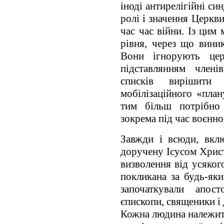
іноді антирелігійні с
ролі і значення Церкви
час час війни. Із цим
рівня, через що вини
Вони ігнорують цер
підставлянням члені
списків вирішити
мобілізаційного «план
тим більш потрібно 
зокрема під час воєнно
Завжди і всюди, вкл
доручену Ісусом Христ
визволення від усяког
покликана за будь-яки
започаткували апос
єпископи, священики і
Кожна людина належить