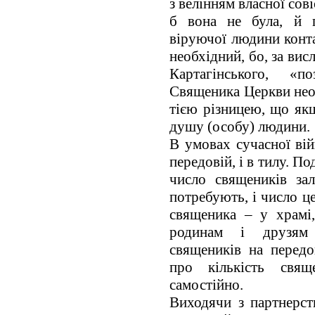
з велінням власної сов
б вона не була, й 
віруючої людини конт
необхідний, бо, за ви
Картагінського, «
Священика Церкви неод
тією різницею, що якщ
душу (особу) людини.
В умовах сучасної вій
передовій, і в тилу. П
число священиків зал
потребують, і число ц
священика – у храмі
родинам і друзям в
священиків на перед
про кількість свя
самостійно.
Виходячи з партнерст