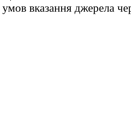
умов вказання джерела че