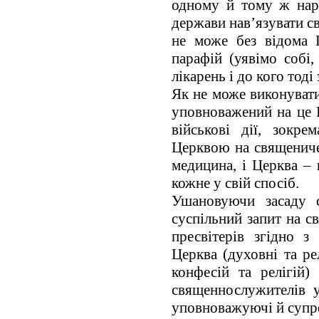
одному й тому ж нар
держави нав’язувати с
не може без відома 
парафій (уявімо собі,
лікарень і до кого тод
Як не може виконувати
уповноважений на це 
військові дії, зокре
Церквою на священиче 
медицина, і Церква – 
кожне у свій спосіб.
Ушановуючи засаду с
суспільний запит на с
пресвітерів згідно з
Церква (духовні та ре
конфесій та релігій)
священнослужителів у
уповноважуючі й супр