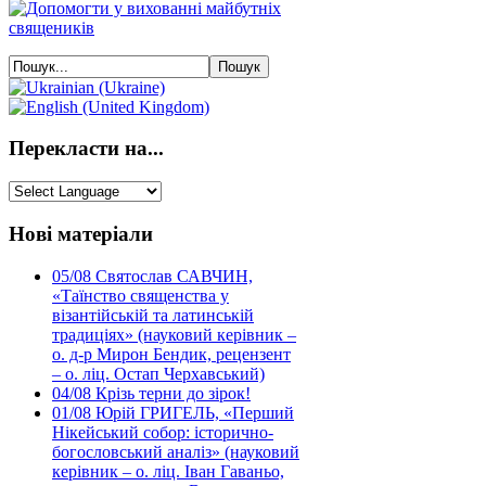
Перекласти на...
Нові матеріали
05/08
Святослав САВЧИН,
«Таїнство священства у
візантійській та латинській
традиціях» (науковий керівник –
о. д-р Мирон Бендик, рецензент
– о. ліц. Остап Черхавський)
04/08
Крізь терни до зірок!
01/08
Юрій ГРИГЕЛЬ, «Перший
Нікейський собор: історично-
богословський аналіз» (науковий
керівник – о. ліц. Іван Гаваньо,