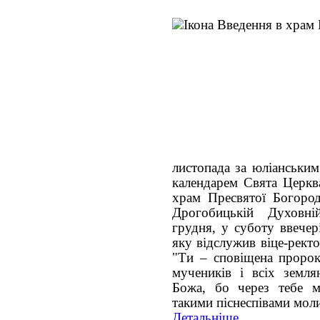
листопада за юліанським
календарем Свята Церкв
храм Пресвятої Богород
Дрогобицькій Духовні
грудня, у суботу ввечер
яку відслужив віце-ректо
"Ти – сповіщена пророка
мучеників і всіх земл
Божа, бо через тебе 
такими піснеспівами моли
Детальніше...