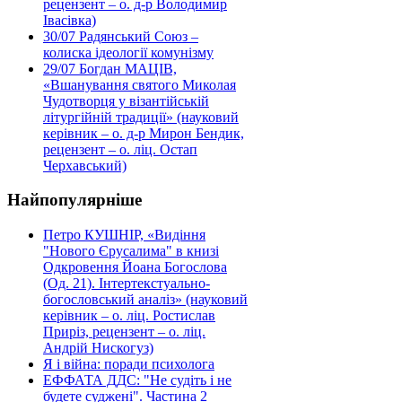
рецензент – о. д-р Володимир
Івасівка)
30/07
Радянський Союз –
колиска ідеології комунізму
29/07
Богдан МАЦІВ,
«Вшанування святого Миколая
Чудотворця у візантійській
літургійній традиції» (науковий
керівник – о. д-р Мирон Бендик,
рецензент – о. ліц. Остап
Черхавський)
Найпопулярніше
Петро КУШНІР, «Видіння
"Нового Єрусалима" в книзі
Одкровення Йоана Богослова
(Од. 21). Інтертекстуально-
богословський аналіз» (науковий
керівник – о. ліц. Ростислав
Приріз, рецензент – о. ліц.
Андрій Нискогуз)
Я і війна: поради психолога
ЕФФАТА ДДС: "Не судіть і не
будете суджені". Частина 2