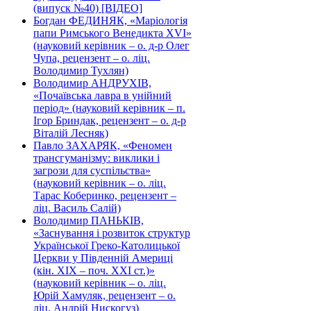
(випуск №40) [ВІДЕО]
Богдан ФЕДИНЯК, «Маріологія
папи Римського Венедикта XVI»
(науковий керівник – о. д-р Олег
Чупа, рецензент – о. ліц.
Володимир Тухлян)
Володимир АНДРУХІВ,
«Почаївська лавра в унійний
період» (науковий керівник – п.
Ігор Бриндак, рецензент – о. д-р
Віталій Лесняк)
Павло ЗАХАРЯК, «Феномен
трансгуманізму: виклики і
загрози для суспільства»
(науковий керівник – о. ліц.
Тарас Коберинко, рецензент –
ліц. Василь Салій)
Володимир ПАНЬКІВ,
«Заснування і розвиток структур
Української Греко-Католицької
Церкви у Південній Америці
(кін. ХІХ – поч. ХХІ ст.)»
(науковий керівник – о. ліц.
Юрій Хамуляк, рецензент – о.
ліц. Андрій Нискогуз)