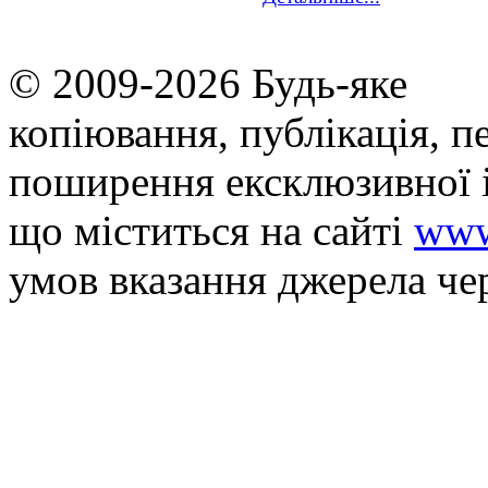
© 2009-2026 Будь-яке
копiювання, публiкацiя, п
поширення ексклюзивної 
що мiститься на сайті
www
умов вказання джерела че