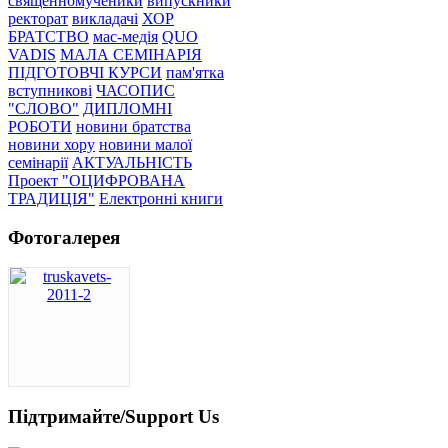
священномученики
випускники
ректорат
викладачі
ХОР
БРАТСТВО
мас-медія
QUO
VADIS
МАЛА СЕМІНАРІЯ
ПІДГОТОВЧІ КУРСИ
пам'ятка
вступникові
ЧАСОПИС
"СЛОВО"
ДИПЛОМНІ
РОБОТИ
новини братства
новини хору
новини малої
семінарії
АКТУАЛЬНІСТЬ
Проект "ОЦИФРОВАНА
ТРАДИЦІЯ"
Електронні книги
Фотогалерея
Підтримайте/Support Us