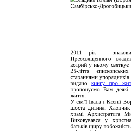
2011 рік – знаков
Преосвященного влади
котрий у ньому святкує 
25-ліття єпископськи
стараннями упорядників 
видано
книгу про жит
пропонуємо Вам деякі 
життя.
У сім’ї Івана і Ксенії В
шоста дитина. Хлопчик
храмі Архистратига Ми
Виховувався у христия
батьків щиру побожність