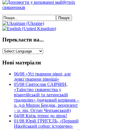
Перекласти на...
Нові матеріали
06/08
«Усі тварини рівні, але
деякі тварини рівніші»
05/08
Святослав САВЧИН,
«Таїнство священства у
візантійській та латинській
традиціях» (науковий керівник –
о. д-р Мирон Бендик, рецензент
– о. ліц. Остап Черхавський)
04/08
Крізь терни до зірок!
01/08
Юрій ГРИГЕЛЬ, «Перший
Нікейський собор: історично-