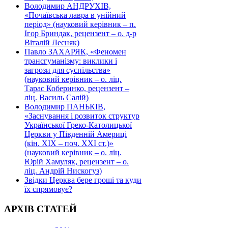
Володимир АНДРУХІВ,
«Почаївська лавра в унійний
період» (науковий керівник – п.
Ігор Бриндак, рецензент – о. д-р
Віталій Лесняк)
Павло ЗАХАРЯК, «Феномен
трансгуманізму: виклики і
загрози для суспільства»
(науковий керівник – о. ліц.
Тарас Коберинко, рецензент –
ліц. Василь Салій)
Володимир ПАНЬКІВ,
«Заснування і розвиток структур
Української Греко-Католицької
Церкви у Південній Америці
(кін. ХІХ – поч. ХХІ ст.)»
(науковий керівник – о. ліц.
Юрій Хамуляк, рецензент – о.
ліц. Андрій Нискогуз)
Звідки Церква бере гроші та куди
їх спрямовує?
АРХІВ СТАТЕЙ