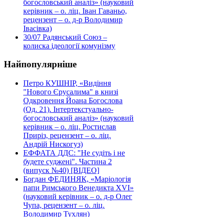
богословський аналіз» (науковий
керівник – о. ліц. Іван Гаваньо,
рецензент – о. д-р Володимир
Івасівка)
30/07
Радянський Союз –
колиска ідеології комунізму
Найпопулярніше
Петро КУШНІР, «Видіння
"Нового Єрусалима" в книзі
Одкровення Йоана Богослова
(Од. 21). Інтертекстуально-
богословський аналіз» (науковий
керівник – о. ліц. Ростислав
Приріз, рецензент – о. ліц.
Андрій Нискогуз)
ЕФФАТА ДДС: "Не судіть і не
будете суджені". Частина 2
(випуск №40) [ВІДЕО]
Богдан ФЕДИНЯК, «Маріологія
папи Римського Венедикта XVI»
(науковий керівник – о. д-р Олег
Чупа, рецензент – о. ліц.
Володимир Тухлян)