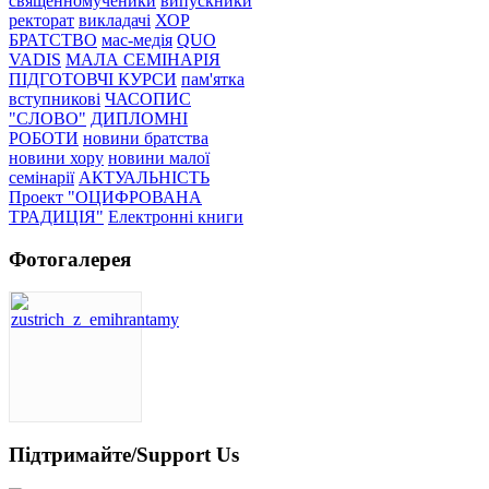
священномученики
випускники
ректорат
викладачі
ХОР
БРАТСТВО
мас-медія
QUO
VADIS
МАЛА СЕМІНАРІЯ
ПІДГОТОВЧІ КУРСИ
пам'ятка
вступникові
ЧАСОПИС
"СЛОВО"
ДИПЛОМНІ
РОБОТИ
новини братства
новини хору
новини малої
семінарії
АКТУАЛЬНІСТЬ
Проект "ОЦИФРОВАНА
ТРАДИЦІЯ"
Електронні книги
Фотогалерея
Підтримайте/Support Us