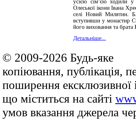
усією сім’єю ходили у
Олеської ікони Івана Хре
селі Новий Милятин. Б
вступивши у монастир Ст
його виховання та брата 
Детальніше...
© 2009-2026 Будь-яке
копiювання, публiкацiя, п
поширення ексклюзивної 
що мiститься на сайті
www
умов вказання джерела че