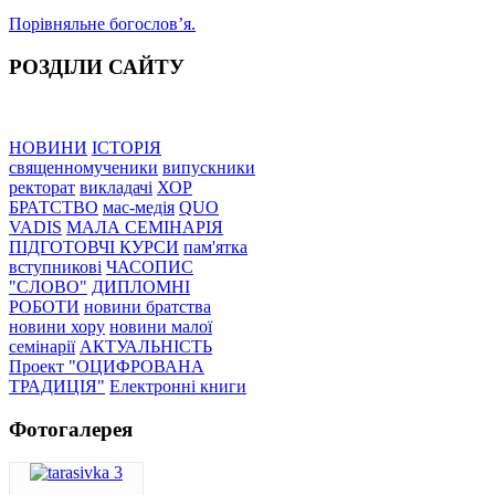
Порівняльне богословʼя.
РОЗДІЛИ САЙТУ
НОВИНИ
ІСТОРІЯ
священномученики
випускники
ректорат
викладачі
ХОР
БРАТСТВО
мас-медія
QUO
VADIS
МАЛА СЕМІНАРІЯ
ПІДГОТОВЧІ КУРСИ
пам'ятка
вступникові
ЧАСОПИС
"СЛОВО"
ДИПЛОМНІ
РОБОТИ
новини братства
новини хору
новини малої
семінарії
АКТУАЛЬНІСТЬ
Проект "ОЦИФРОВАНА
ТРАДИЦІЯ"
Електронні книги
Фотогалерея