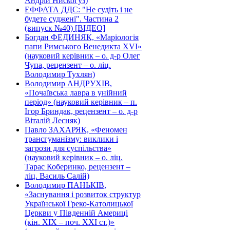
Андрій Нискогуз)
ЕФФАТА ДДС: "Не судіть і не
будете суджені". Частина 2
(випуск №40) [ВІДЕО]
Богдан ФЕДИНЯК, «Маріологія
папи Римського Венедикта XVI»
(науковий керівник – о. д-р Олег
Чупа, рецензент – о. ліц.
Володимир Тухлян)
Володимир АНДРУХІВ,
«Почаївська лавра в унійний
період» (науковий керівник – п.
Ігор Бриндак, рецензент – о. д-р
Віталій Лесняк)
Павло ЗАХАРЯК, «Феномен
трансгуманізму: виклики і
загрози для суспільства»
(науковий керівник – о. ліц.
Тарас Коберинко, рецензент –
ліц. Василь Салій)
Володимир ПАНЬКІВ,
«Заснування і розвиток структур
Української Греко-Католицької
Церкви у Південній Америці
(кін. ХІХ – поч. ХХІ ст.)»