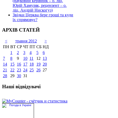
(науковий керівник – о. ліц.
Юрій Хамуляк, рецензент – о.
ліц. Андрій Нискогуз)
Звідки Церква бере гроші та куди
їх спрямовує?
АРХІВ СТАТЕЙ
<
травня 2012
>
ПН
ВТ
СР
ЧТ
ПТ
СБ
НД
1
2
3
4
5
6
7
8
9
10
11
12
13
14
15
16
17
18
19
20
21
22
23
24
25
26
27
28
29
30
31
Наші відвідувачі