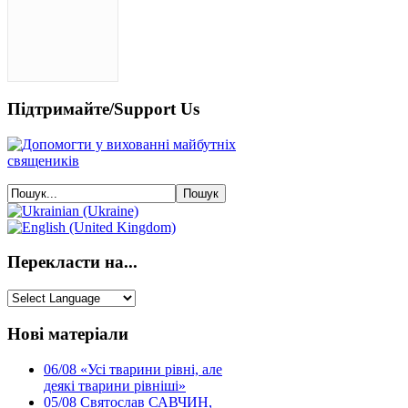
Підтримайте/Support Us
Перекласти на...
Нові матеріали
06/08
«Усі тварини рівні, але
деякі тварини рівніші»
05/08
Святослав САВЧИН,