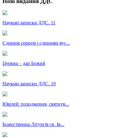
Нові видання ДДС
Наукові записки ДДС. 11
Єдиним серцем і єдиними вус...
Церква – дар Божий
Наукові записки ДДС. 10
Ювілей: походження, святкув...
Божественна Літургія св. Ів...