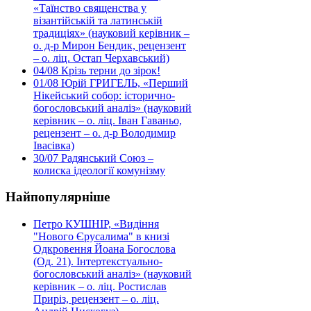
«Таїнство священства у
візантійській та латинській
традиціях» (науковий керівник –
о. д-р Мирон Бендик, рецензент
– о. ліц. Остап Черхавський)
04/08
Крізь терни до зірок!
01/08
Юрій ГРИГЕЛЬ, «Перший
Нікейський собор: історично-
богословський аналіз» (науковий
керівник – о. ліц. Іван Гаваньо,
рецензент – о. д-р Володимир
Івасівка)
30/07
Радянський Союз –
колиска ідеології комунізму
Найпопулярніше
Петро КУШНІР, «Видіння
"Нового Єрусалима" в книзі
Одкровення Йоана Богослова
(Од. 21). Інтертекстуально-
богословський аналіз» (науковий
керівник – о. ліц. Ростислав
Приріз, рецензент – о. ліц.