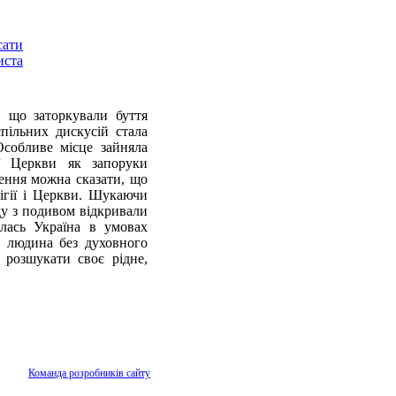
, що заторкували буття
пільних дискусій стала
Особливе місце зайняла
ої Церкви як запоруки
ення можна сказати, що
лігії і Церкви. Шукаючи
оду з подивом відкривали
илась Україна в умовах
о людина без духовного
 розшукати своє рідне,
Команда розробників сайту