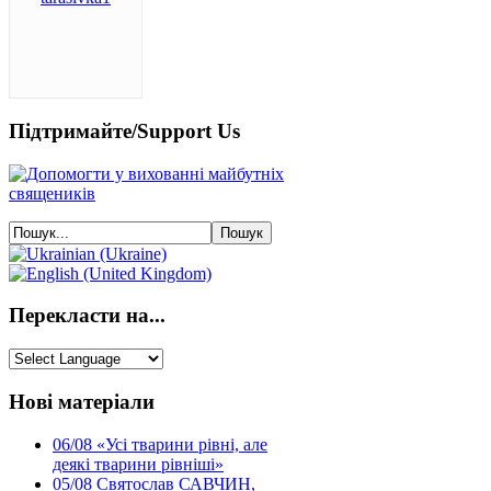
Підтримайте/Support Us
Перекласти на...
Нові матеріали
06/08
«Усі тварини рівні, але
деякі тварини рівніші»
05/08
Святослав САВЧИН,