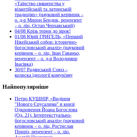
«Таїнство священства у
візантійській та латинській
традиціях» (науковий керівник –
о. д-р Мирон Бендик, рецензент
– о. ліц. Остап Черхавський)
04/08
Крізь терни до зірок!
01/08
Юрій ГРИГЕЛЬ, «Перший
Нікейський собор: історично-
богословський аналіз» (науковий
керівник – о. ліц. Іван Гаваньо,
рецензент – о. д-р Володимир
Івасівка)
30/07
Радянський Союз –
колиска ідеології комунізму
Найпопулярніше
Петро КУШНІР, «Видіння
"Нового Єрусалима" в книзі
Одкровення Йоана Богослова
(Од. 21). Інтертекстуально-
богословський аналіз» (науковий
керівник – о. ліц. Ростислав
Приріз, рецензент – о. ліц.