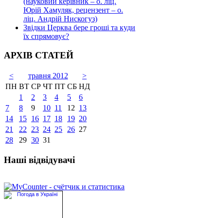
(науковий керівник – о. ліц.
Юрій Хамуляк, рецензент – о.
ліц. Андрій Нискогуз)
Звідки Церква бере гроші та куди
їх спрямовує?
АРХІВ СТАТЕЙ
<
травня 2012
>
ПН
ВТ
СР
ЧТ
ПТ
СБ
НД
1
2
3
4
5
6
7
8
9
10
11
12
13
14
15
16
17
18
19
20
21
22
23
24
25
26
27
28
29
30
31
Наші відвідувачі