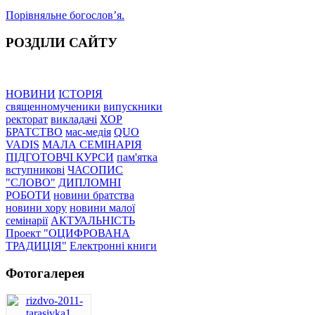
Порівняльне богословʼя.
РОЗДІЛИ САЙТУ
НОВИНИ
ІСТОРІЯ
священномученики
випускники
ректорат
викладачі
ХОР
БРАТСТВО
мас-медія
QUO
VADIS
МАЛА СЕМІНАРІЯ
ПІДГОТОВЧІ КУРСИ
пам'ятка
вступникові
ЧАСОПИС
"СЛОВО"
ДИПЛОМНІ
РОБОТИ
новини братства
новини хору
новини малої
семінарії
АКТУАЛЬНІСТЬ
Проект "ОЦИФРОВАНА
ТРАДИЦІЯ"
Електронні книги
Фотогалерея