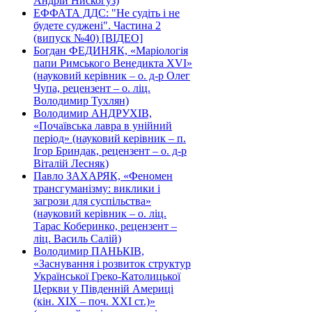
Андрій Нискогуз)
ЕФФАТА ДДС: "Не судіть і не
будете суджені". Частина 2
(випуск №40) [ВІДЕО]
Богдан ФЕДИНЯК, «Маріологія
папи Римського Венедикта XVI»
(науковий керівник – о. д-р Олег
Чупа, рецензент – о. ліц.
Володимир Тухлян)
Володимир АНДРУХІВ,
«Почаївська лавра в унійний
період» (науковий керівник – п.
Ігор Бриндак, рецензент – о. д-р
Віталій Лесняк)
Павло ЗАХАРЯК, «Феномен
трансгуманізму: виклики і
загрози для суспільства»
(науковий керівник – о. ліц.
Тарас Коберинко, рецензент –
ліц. Василь Салій)
Володимир ПАНЬКІВ,
«Заснування і розвиток структур
Української Греко-Католицької
Церкви у Південній Америці
(кін. ХІХ – поч. ХХІ ст.)»