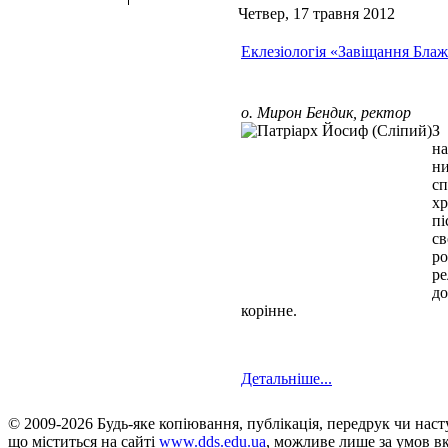
Четвер, 17 травня 2012
Еклезіологія «Завіщання Бла
о. Мирон Бендик, ректор
З 
на
ни
сп
хр
пі
св
ро
ре
до
корінне.
Детальніше...
© 2009-2026 Будь-яке копiювання, публiкацiя, передрук чи нас
що мiститься на сайті
www.dds.edu.ua
, можливе лише за умов в