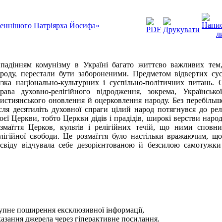
женнішого Патріярха Йосифа»
падінням комунізму в Україні багато життєво важливих тем
роду, перестали бути забороненими. Предметом відвертих сус
зка національно-культурних і суспільно-політичних питань. 
рава духовно-релігійного відродження, зокрема, Українськ
истиянського оновлення й оцерковлення народу. Без перебільш
сля десятиліть духовної спраги цілий народ потягнувся до ре
оєї Церкви, тобто Церкви дідів і прадідів, широкі верстви нар
змаїття Церков, культів і релігійних течій, що ними сповн
лігійної свободи. Це розмаїття було настільки вражаючим, щ
свіду відчувала себе дезорієнтованою й безсилою самотужки
тупне поширення ексклюзивної iнформацiї,
казання джерела через гіперактивне посилання.