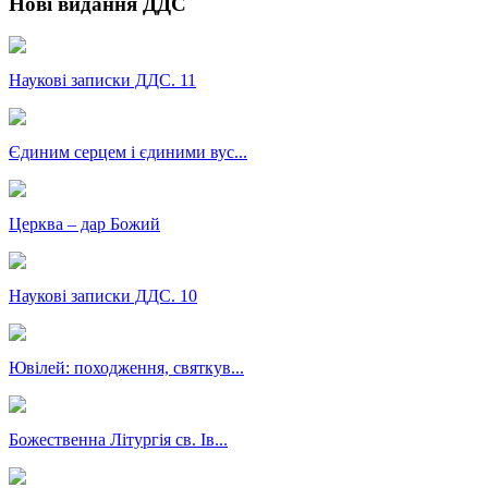
Нові видання ДДС
Наукові записки ДДС. 11
Єдиним серцем і єдиними вус...
Церква – дар Божий
Наукові записки ДДС. 10
Ювілей: походження, святкув...
Божественна Літургія св. Ів...