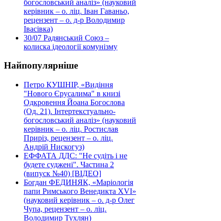
богословський аналіз» (науковий
керівник – о. ліц. Іван Гаваньо,
рецензент – о. д-р Володимир
Івасівка)
30/07
Радянський Союз –
колиска ідеології комунізму
Найпопулярніше
Петро КУШНІР, «Видіння
"Нового Єрусалима" в книзі
Одкровення Йоана Богослова
(Од. 21). Інтертекстуально-
богословський аналіз» (науковий
керівник – о. ліц. Ростислав
Приріз, рецензент – о. ліц.
Андрій Нискогуз)
ЕФФАТА ДДС: "Не судіть і не
будете суджені". Частина 2
(випуск №40) [ВІДЕО]
Богдан ФЕДИНЯК, «Маріологія
папи Римського Венедикта XVI»
(науковий керівник – о. д-р Олег
Чупа, рецензент – о. ліц.
Володимир Тухлян)