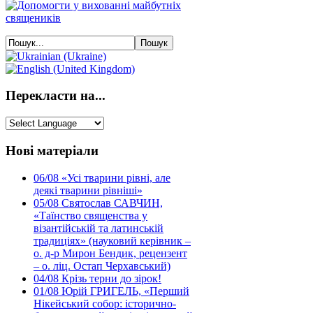
Перекласти на...
Нові матеріали
06/08
«Усі тварини рівні, але
деякі тварини рівніші»
05/08
Святослав САВЧИН,
«Таїнство священства у
візантійській та латинській
традиціях» (науковий керівник –
о. д-р Мирон Бендик, рецензент
– о. ліц. Остап Черхавський)
04/08
Крізь терни до зірок!
01/08
Юрій ГРИГЕЛЬ, «Перший
Нікейський собор: історично-