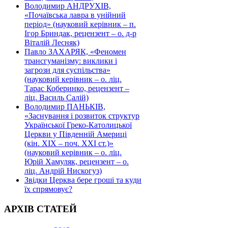
Володимир АНДРУХІВ,
«Почаївська лавра в унійний
період» (науковий керівник – п.
Ігор Бриндак, рецензент – о. д-р
Віталій Лесняк)
Павло ЗАХАРЯК, «Феномен
трансгуманізму: виклики і
загрози для суспільства»
(науковий керівник – о. ліц.
Тарас Коберинко, рецензент –
ліц. Василь Салій)
Володимир ПАНЬКІВ,
«Заснування і розвиток структур
Української Греко-Католицької
Церкви у Південній Америці
(кін. ХІХ – поч. ХХІ ст.)»
(науковий керівник – о. ліц.
Юрій Хамуляк, рецензент – о.
ліц. Андрій Нискогуз)
Звідки Церква бере гроші та куди
їх спрямовує?
АРХІВ СТАТЕЙ