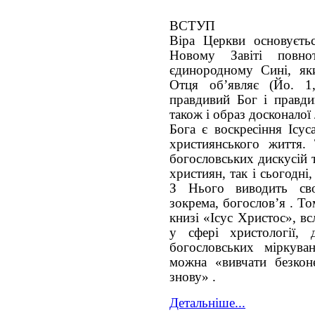
ВСТУП
Віра Церкви основуєть
Новому Завіті повно
єдинородному Сині, як
Отця об’являє (Йо. 1
правдивий Бог і правди
також і образ досконало
Бога є воскресіння Ісус
християнського життя.
богословських дискусій 
християн, так і сьогодні
З Нього виводить сво
зокрема, богослов’я . Т
книзі «Ісус Христос», в
у сфері христології,
богословських міркува
можна «вивчати безкон
знову» .
Детальніше...