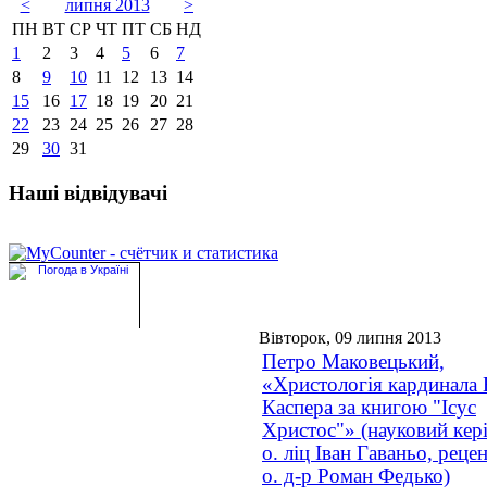
<
липня 2013
>
ПН
ВТ
СР
ЧТ
ПТ
СБ
НД
1
2
3
4
5
6
7
8
9
10
11
12
13
14
15
16
17
18
19
20
21
22
23
24
25
26
27
28
29
30
31
Наші відвідувачі
Вівторок, 09 липня 2013
Петро Маковецький,
«Христологія кардинала 
Каспера за книгою "Ісус
Христос"» (науковий кері
о. ліц Іван Гаваньо, реце
о. д-р Роман Федько)