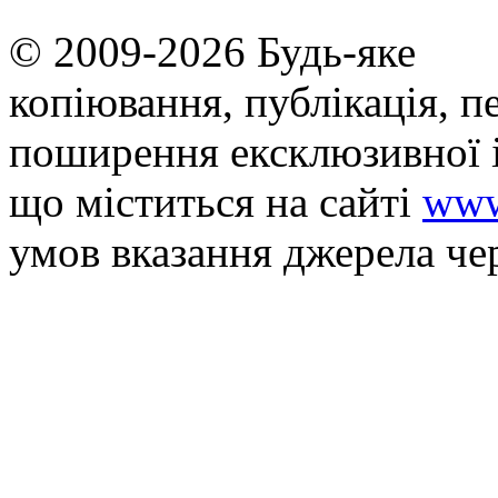
© 2009-2026 Будь-яке
копiювання, публiкацiя, п
поширення ексклюзивної 
що мiститься на сайті
www
умов вказання джерела че