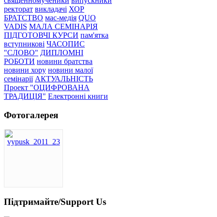
священномученики
випускники
ректорат
викладачі
ХОР
БРАТСТВО
мас-медія
QUO
VADIS
МАЛА СЕМІНАРІЯ
ПІДГОТОВЧІ КУРСИ
пам'ятка
вступникові
ЧАСОПИС
"СЛОВО"
ДИПЛОМНІ
РОБОТИ
новини братства
новини хору
новини малої
семінарії
АКТУАЛЬНІСТЬ
Проект "ОЦИФРОВАНА
ТРАДИЦІЯ"
Електронні книги
Фотогалерея
Підтримайте/Support Us