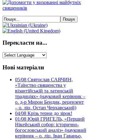
Перекласти на...
Нові матеріали
05/08
Святослав САВЧИН,
«Таїнство священства у
візантійській та латинській
традиціях» (науковий керівник –
о. д-р Мирон Бендик, рецензент
– о. ліц. Остап Черхавський)
04/08
Крізь терни до зірок!
01/08
Юрій ГРИГЕЛЬ, «Перший
Нікейський собор: історично-
богословський аналіз» (науковий
керівник – о. ліц. Іван Гаваньо,