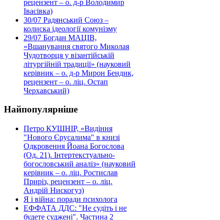
рецензент – о. д-р Володимир
Івасівка)
30/07
Радянський Союз –
колиска ідеології комунізму
29/07
Богдан МАЦІВ,
«Вшанування святого Миколая
Чудотворця у візантійській
літургійній традиції» (науковий
керівник – о. д-р Мирон Бендик,
рецензент – о. ліц. Остап
Черхавський)
Найпопулярніше
Петро КУШНІР, «Видіння
"Нового Єрусалима" в книзі
Одкровення Йоана Богослова
(Од. 21). Інтертекстуально-
богословський аналіз» (науковий
керівник – о. ліц. Ростислав
Приріз, рецензент – о. ліц.
Андрій Нискогуз)
Я і війна: поради психолога
ЕФФАТА ДДС: "Не судіть і не
будете суджені". Частина 2