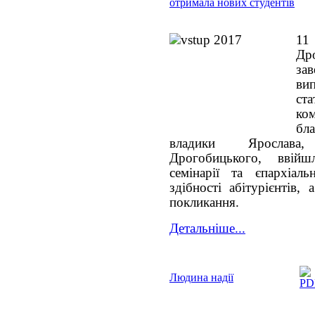
отримала нових студентів
11
Дро
з
ви
ста
к
бл
владики Ярослава,
Дрогобицького, ввійш
семінарії та єпархіаль
здібності абітурієнтів,
покликання.
Детальніше...
Людина надії