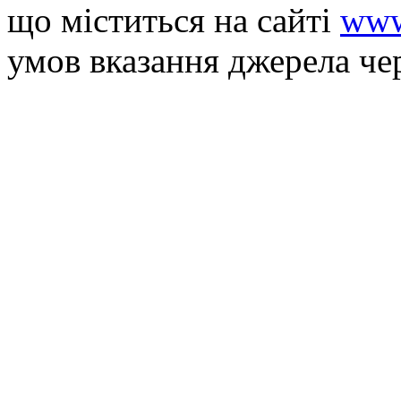
що мiститься на сайті
www
умов вказання джерела че