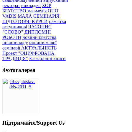
священномученики
випускники
ректорат
викладачі
ХОР
БРАТСТВО
мас-медія
QUO
VADIS
МАЛА СЕМІНАРІЯ
ПІДГОТОВЧІ КУРСИ
пам'ятка
вступникові
ЧАСОПИС
"СЛОВО"
ДИПЛОМНІ
РОБОТИ
новини братства
новини хору
новини малої
семінарії
АКТУАЛЬНІСТЬ
Проект "ОЦИФРОВАНА
ТРАДИЦІЯ"
Електронні книги
Фотогалерея
Підтримайте/Support Us