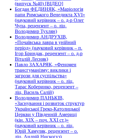
(випуск №40) [ВІДЕО]
Богдан ФЕДИНЯК, «Маріологія
папи Римського Венедикта XVI»
(науковий керівник – о. д-р Олег
Чупа, рецензент – о. ліц.
Володимир Тухлян)
Володимир АНДРУХІВ,
«Почаївська лавра в унійний
період» (науковий керівник – п.
Ігор Бриндак, рецензент – о. д-р
Віталій Лесняк)
Павло ЗАХАРЯК, «Феномен
трансгуманізму: виклики і
загрози для суспільства»
(науковий керівник – о. ліц.
Тарас Коберинко, рецензент –
ліц. Василь Салій)
Володимир ПАНЬКІВ,
«Заснування і розвиток структур
Української Греко-Католицької
Церкви у Південній Америці
(кін. ХІХ – поч. ХХІ ст.)»
(науковий керівник – о. ліц.
Юрій Хамуляк, рецензент – о.
ліц. Андрій Нискогуз)