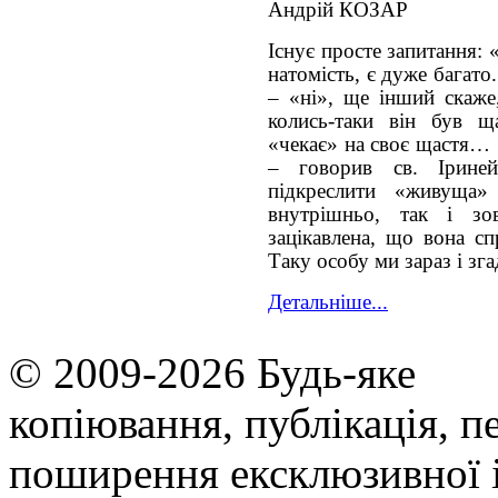
Андрій КОЗАР
Існує просте запитання:
натомість, є дуже багато
– «ні», ще інший скаже,
колись-таки він був щ
«чекає» на своє щастя… 
– говорив св. Ірине
підкреслити «живуща»
внутрішньо, так і зов
зацікавлена, що вона сп
Таку особу ми зараз і зг
Детальніше...
© 2009-2026 Будь-яке
копiювання, публiкацiя, п
поширення ексклюзивної 