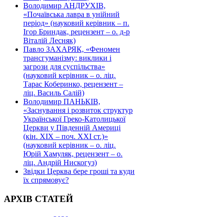
Володимир АНДРУХІВ,
«Почаївська лавра в унійний
період» (науковий керівник – п.
Ігор Бриндак, рецензент – о. д-р
Віталій Лесняк)
Павло ЗАХАРЯК, «Феномен
трансгуманізму: виклики і
загрози для суспільства»
(науковий керівник – о. ліц.
Тарас Коберинко, рецензент –
ліц. Василь Салій)
Володимир ПАНЬКІВ,
«Заснування і розвиток структур
Української Греко-Католицької
Церкви у Південній Америці
(кін. ХІХ – поч. ХХІ ст.)»
(науковий керівник – о. ліц.
Юрій Хамуляк, рецензент – о.
ліц. Андрій Нискогуз)
Звідки Церква бере гроші та куди
їх спрямовує?
АРХІВ СТАТЕЙ