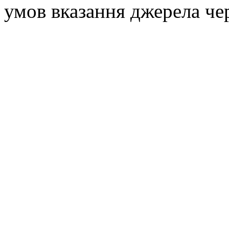
умов вказання джерела че