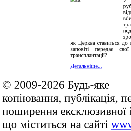
р
ві
вб
тр
не
зро
як Церква ставиться до 
заповіті передає сво
трансплантації?
Детальніше...
© 2009-2026 Будь-яке
копiювання, публiкацiя, п
поширення ексклюзивної 
що мiститься на сайті
www