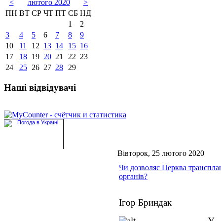
<
лютого 2020
>
ПН
ВТ
СР
ЧТ
ПТ
СБ
НД
1
2
3
4
5
6
7
8
9
10
11
12
13
14
15
16
17
18
19
20
21
22
23
24
25
26
27
28
29
Наші відвідувачі
Вівторок, 25 лютого 2020
Чи дозволяє Церква транспла
органів?
Ігор Бриндак
У 