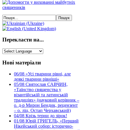
Перекласти на...
Нові матеріали
06/08
«Усі тварини рівні, але
деякі тварини рівніші»
05/08
Святослав САВЧИН,
«Таїнство священства у
візантійській та латинській
традиціях» (науковий керівник –
о. д-р Мирон Бендик, рецензент
– о. ліц. Остап Черхавський)
04/08
Крізь терни до зірок!
01/08
Юрій ГРИГЕЛЬ, «Перший
Нікейський собор: історично-