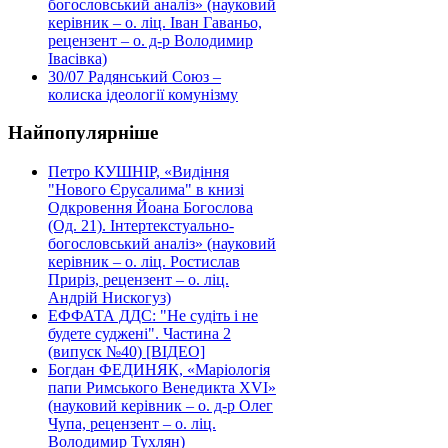
богословський аналіз» (науковий
керівник – о. ліц. Іван Гаваньо,
рецензент – о. д-р Володимир
Івасівка)
30/07
Радянський Союз –
колиска ідеології комунізму
Найпопулярніше
Петро КУШНІР, «Видіння
"Нового Єрусалима" в книзі
Одкровення Йоана Богослова
(Од. 21). Інтертекстуально-
богословський аналіз» (науковий
керівник – о. ліц. Ростислав
Приріз, рецензент – о. ліц.
Андрій Нискогуз)
ЕФФАТА ДДС: "Не судіть і не
будете суджені". Частина 2
(випуск №40) [ВІДЕО]
Богдан ФЕДИНЯК, «Маріологія
папи Римського Венедикта XVI»
(науковий керівник – о. д-р Олег
Чупа, рецензент – о. ліц.
Володимир Тухлян)