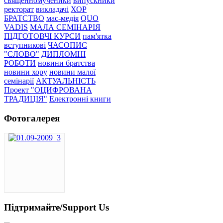
священномученики
випускники
ректорат
викладачі
ХОР
БРАТСТВО
мас-медія
QUO
VADIS
МАЛА СЕМІНАРІЯ
ПІДГОТОВЧІ КУРСИ
пам'ятка
вступникові
ЧАСОПИС
"СЛОВО"
ДИПЛОМНІ
РОБОТИ
новини братства
новини хору
новини малої
семінарії
АКТУАЛЬНІСТЬ
Проект "ОЦИФРОВАНА
ТРАДИЦІЯ"
Електронні книги
Фотогалерея
Підтримайте/Support Us