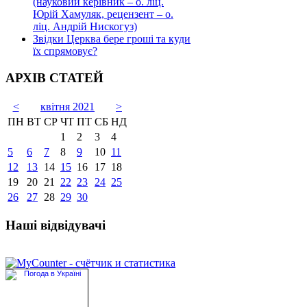
(науковий керівник – о. ліц.
Юрій Хамуляк, рецензент – о.
ліц. Андрій Нискогуз)
Звідки Церква бере гроші та куди
їх спрямовує?
АРХІВ СТАТЕЙ
<
квітня 2021
>
ПН
ВТ
СР
ЧТ
ПТ
СБ
НД
1
2
3
4
5
6
7
8
9
10
11
12
13
14
15
16
17
18
19
20
21
22
23
24
25
26
27
28
29
30
Наші відвідувачі