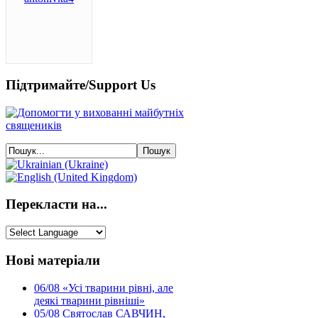
Підтримайте/Support Us
Перекласти на...
Нові матеріали
06/08
«Усі тварини рівні, але
деякі тварини рівніші»
05/08
Святослав САВЧИН,