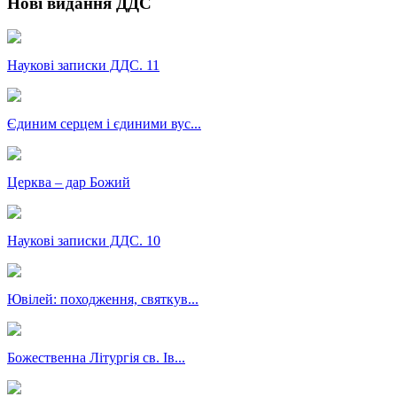
Нові видання ДДС
Наукові записки ДДС. 11
Єдиним серцем і єдиними вус...
Церква – дар Божий
Наукові записки ДДС. 10
Ювілей: походження, святкув...
Божественна Літургія св. Ів...