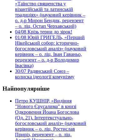
«Таїнство священства у
візантійській та латинській
традиціях» (науковий керівник –
о. д-р Мирон Бендик, рецензент
– о. ліц. Остап Черхавський)
04/08
Крізь терни до зірок!
01/08
Юрій ГРИГЕЛЬ, «Перший
Нікейський собор: історично-
богословський аналіз» (науковий
керівник – о. ліц. Іван Гаваньо,
рецензент – о. д-р Володимир
Івасівка)
30/07
Радянський Союз –
колиска ідеології комунізму
Найпопулярніше
Петро КУШНІР, «Видіння
"Нового Єрусалима" в книзі
Одкровення Йоана Богослова
(Од. 21). Інтертекстуально-
богословський аналіз» (науковий
керівник – о. ліц. Ростислав
Приріз, рецензент – о. ліц.