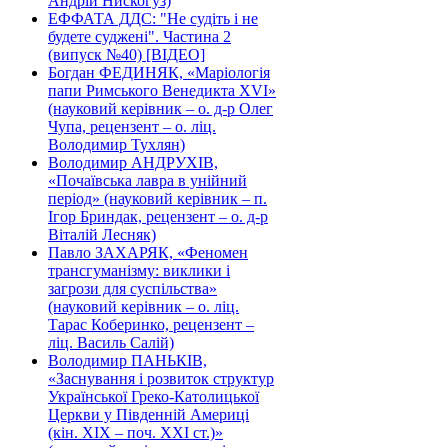
Андрій Нискогуз)
ЕФФАТА ДДС: "Не судіть і не
будете суджені". Частина 2
(випуск №40) [ВІДЕО]
Богдан ФЕДИНЯК, «Маріологія
папи Римського Венедикта XVI»
(науковий керівник – о. д-р Олег
Чупа, рецензент – о. ліц.
Володимир Тухлян)
Володимир АНДРУХІВ,
«Почаївська лавра в унійний
період» (науковий керівник – п.
Ігор Бриндак, рецензент – о. д-р
Віталій Лесняк)
Павло ЗАХАРЯК, «Феномен
трансгуманізму: виклики і
загрози для суспільства»
(науковий керівник – о. ліц.
Тарас Коберинко, рецензент –
ліц. Василь Салій)
Володимир ПАНЬКІВ,
«Заснування і розвиток структур
Української Греко-Католицької
Церкви у Південній Америці
(кін. ХІХ – поч. ХХІ ст.)»