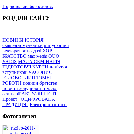
Порівняльне богословʼя.
РОЗДІЛИ САЙТУ
НОВИНИ
ІСТОРІЯ
священномученики
випускники
ректорат
викладачі
ХОР
БРАТСТВО
мас-медія
QUO
VADIS
МАЛА СЕМІНАРІЯ
ПІДГОТОВЧІ КУРСИ
пам'ятка
вступникові
ЧАСОПИС
"СЛОВО"
ДИПЛОМНІ
РОБОТИ
новини братства
новини хору
новини малої
семінарії
АКТУАЛЬНІСТЬ
Проект "ОЦИФРОВАНА
ТРАДИЦІЯ"
Електронні книги
Фотогалерея