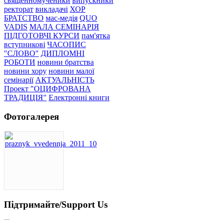
священномученики
випускники
ректорат
викладачі
ХОР
БРАТСТВО
мас-медія
QUO
VADIS
МАЛА СЕМІНАРІЯ
ПІДГОТОВЧІ КУРСИ
пам'ятка
вступникові
ЧАСОПИС
"СЛОВО"
ДИПЛОМНІ
РОБОТИ
новини братства
новини хору
новини малої
семінарії
АКТУАЛЬНІСТЬ
Проект "ОЦИФРОВАНА
ТРАДИЦІЯ"
Електронні книги
Фотогалерея
Підтримайте/Support Us