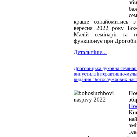
зби
ба
се
краще ознайомитись 
вересня 2022 року Бож
Малій семінарії та 
функціонує при Дрогобиц
Детальніше...
Дрогобицька духовна семінар
випустила інтерактивно-муль
видання "Богослужбових насп
По
зб
Пос
Кн
на
змі
те