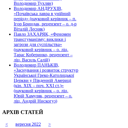
Володимир Тухлян)
Володимир АНДРУХІВ,
«Почаївська лавра в унійний
період» (науковий керівник – п.
Ігор Бриндак, рецензент – о. д-р
Віталій Лесняк)
Павло ЗАХАРЯК, «Феномен
трансгуманізму: виклики і
загрози для суспільства»
(науковий керівник – о. ліц.
Тарас Коберинко, рецензент –
ліц. Василь Салій)
Володимир ПАНЬКІВ,
«Заснування і розвиток структур
Української Греко-Католицької
Церкви у Південній Америці
(кін. ХІХ – поч. ХХІ ст.)»
(науковий керівник – о. ліц.
Юрій Хамуляк, рецензент – о.
ліц. Андрій Нискогуз)
АРХІВ СТАТЕЙ
<
вересня 2022
>