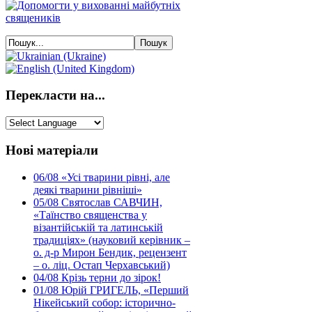
Перекласти на...
Нові матеріали
06/08
«Усі тварини рівні, але
деякі тварини рівніші»
05/08
Святослав САВЧИН,
«Таїнство священства у
візантійській та латинській
традиціях» (науковий керівник –
о. д-р Мирон Бендик, рецензент
– о. ліц. Остап Черхавський)
04/08
Крізь терни до зірок!
01/08
Юрій ГРИГЕЛЬ, «Перший
Нікейський собор: історично-