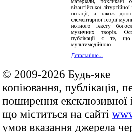
матеріали, покликані 
візантійської літургійної
нотації, а також доп
елементарної теорії муз
нотного тексту богос
музичних творів. Осо
публікації є те, щ
мультимедійною.
Детальніше...
© 2009-2026 Будь-яке
копiювання, публiкацiя, п
поширення ексклюзивної 
що мiститься на сайті
www
умов вказання джерела че