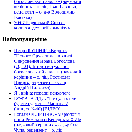
богословський аналіз» (науковий
керівник – о. ліц. Іван Гаваньо,
рецензент – о. д-р Володимир
Івасівка)
30/07
Радянський Союз –
колиска ідеології комунізму
Найпопулярніше
Петро КУШНІР, «Видіння
"Нового Єрусалима" в книзі
Одкровення Йоана Богослова
(Од. 21). Інтертекстуально-
богословський аналіз» (науковий
керівник – о. ліц. Ростислав
Приріз, рецензент – о. ліц.
Андрій Нискогуз)
Я і війна: поради психолога
ЕФФАТА ДДС: "Не судіть і не
будете суджені". Частина 2
(випуск №40) [ВІДЕО]
Богдан ФЕДИНЯК, «Маріологія
папи Римського Венедикта XVI»
(науковий керівник – о. д-р Олег
Чупа, рецензент – о. ліц.