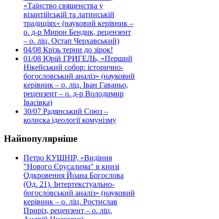
«Таїнство священства у
візантійській та латинській
традиціях» (науковий керівник –
о. д-р Мирон Бендик, рецензент
– о. ліц. Остап Черхавський)
04/08
Крізь терни до зірок!
01/08
Юрій ГРИГЕЛЬ, «Перший
Нікейський собор: історично-
богословський аналіз» (науковий
керівник – о. ліц. Іван Гаваньо,
рецензент – о. д-р Володимир
Івасівка)
30/07
Радянський Союз –
колиска ідеології комунізму
Найпопулярніше
Петро КУШНІР, «Видіння
"Нового Єрусалима" в книзі
Одкровення Йоана Богослова
(Од. 21). Інтертекстуально-
богословський аналіз» (науковий
керівник – о. ліц. Ростислав
Приріз, рецензент – о. ліц.