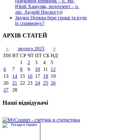
(науковий керівник – о. ліц.
Юрій Хамуляк, рецензент – о.
ліц. Андрій Нискогуз)
Звідки Церква бере гроші та куди
їх спрямовує?
АРХІВ СТАТЕЙ
<
лютого 2023
>
ПН
ВТ
СР
ЧТ
ПТ
СБ
НД
1
2
3
4
5
6
7
8
9
10
11
12
13
14
15
16
17
18
19
20
21
22
23
24
25
26
27
28
Наші відвідувачі