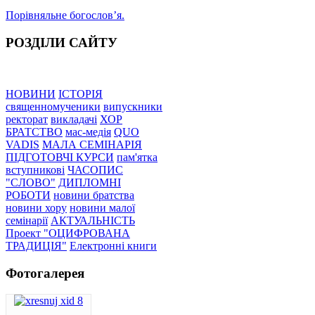
Порівняльне богословʼя.
РОЗДІЛИ САЙТУ
НОВИНИ
ІСТОРІЯ
священномученики
випускники
ректорат
викладачі
ХОР
БРАТСТВО
мас-медія
QUO
VADIS
МАЛА СЕМІНАРІЯ
ПІДГОТОВЧІ КУРСИ
пам'ятка
вступникові
ЧАСОПИС
"СЛОВО"
ДИПЛОМНІ
РОБОТИ
новини братства
новини хору
новини малої
семінарії
АКТУАЛЬНІСТЬ
Проект "ОЦИФРОВАНА
ТРАДИЦІЯ"
Електронні книги
Фотогалерея