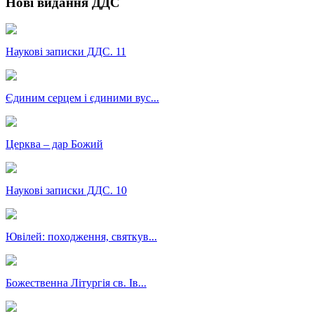
Нові видання ДДС
Наукові записки ДДС. 11
Єдиним серцем і єдиними вус...
Церква – дар Божий
Наукові записки ДДС. 10
Ювілей: походження, святкув...
Божественна Літургія св. Ів...