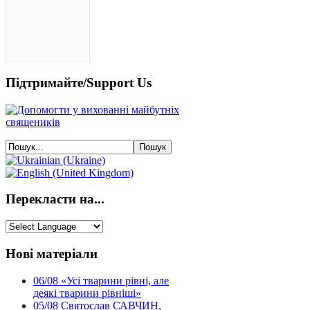
Підтримайте/Support Us
Перекласти на...
Нові матеріали
06/08
«Усі тварини рівні, але
деякі тварини рівніші»
05/08
Святослав САВЧИН,