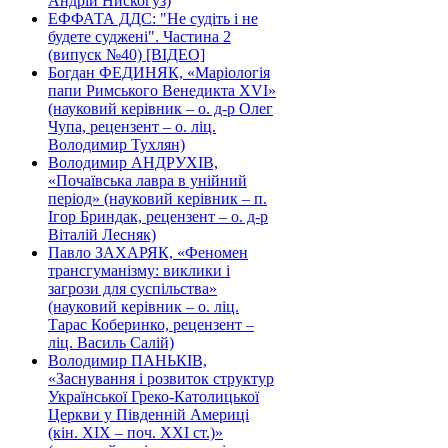
Андрій Нискогуз)
ЕФФАТА ДДС: "Не судіть і не
будете суджені". Частина 2
(випуск №40) [ВІДЕО]
Богдан ФЕДИНЯК, «Маріологія
папи Римського Венедикта XVI»
(науковий керівник – о. д-р Олег
Чупа, рецензент – о. ліц.
Володимир Тухлян)
Володимир АНДРУХІВ,
«Почаївська лавра в унійний
період» (науковий керівник – п.
Ігор Бриндак, рецензент – о. д-р
Віталій Лесняк)
Павло ЗАХАРЯК, «Феномен
трансгуманізму: виклики і
загрози для суспільства»
(науковий керівник – о. ліц.
Тарас Коберинко, рецензент –
ліц. Василь Салій)
Володимир ПАНЬКІВ,
«Заснування і розвиток структур
Української Греко-Католицької
Церкви у Південній Америці
(кін. ХІХ – поч. ХХІ ст.)»