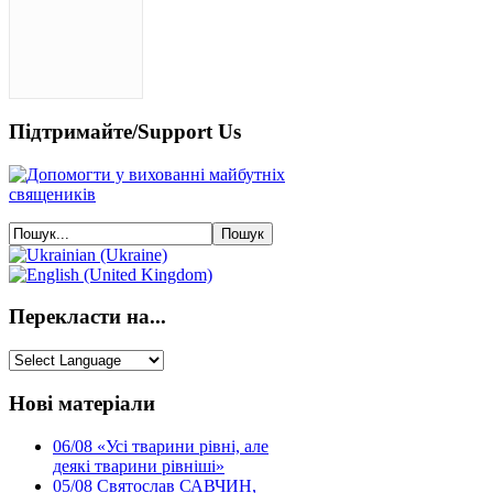
Підтримайте/Support Us
Перекласти на...
Нові матеріали
06/08
«Усі тварини рівні, але
деякі тварини рівніші»
05/08
Святослав САВЧИН,