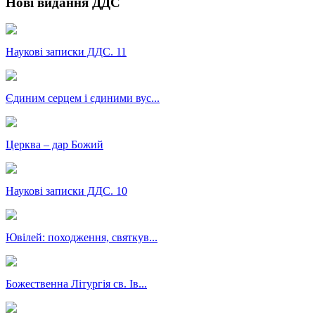
Нові видання ДДС
Наукові записки ДДС. 11
Єдиним серцем і єдиними вус...
Церква – дар Божий
Наукові записки ДДС. 10
Ювілей: походження, святкув...
Божественна Літургія св. Ів...