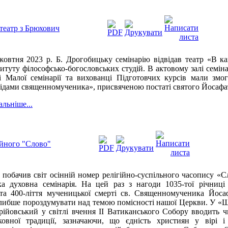
 театр з Брюхович
жовтня 2023 р. Б. Дрогобицьку семінарію відвідав театр «В к
титуту філософсько-богословських студій. В актовому залі семіна
і Малої семінарії та вихованці Підготовчих курсів мали змо
ідами священномученика», присвяченою постаті святого Йосафа
альніше...
ійного "Слово"
побачив світ осінній номер релігійно-суспільного часопису «
а духовна семінарія. На цей раз з нагоди 1035-тої річниц
а 400-ліття мученицької смерті св. Священномученика Йосаф
либше пороздумувати над темою помісності нашої Церкви.
У «Ш
ійовський у світлі вчення ІІ Ватиканського Собору вводить ч
овної традиції, зазначаючи, що єдність християн у вірі і