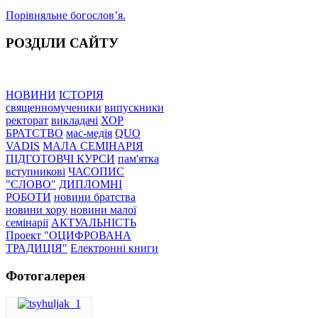
Порівняльне богословʼя.
РОЗДІЛИ САЙТУ
НОВИНИ
ІСТОРІЯ
священномученики
випускники
ректорат
викладачі
ХОР
БРАТСТВО
мас-медія
QUO
VADIS
МАЛА СЕМІНАРІЯ
ПІДГОТОВЧІ КУРСИ
пам'ятка
вступникові
ЧАСОПИС
"СЛОВО"
ДИПЛОМНІ
РОБОТИ
новини братства
новини хору
новини малої
семінарії
АКТУАЛЬНІСТЬ
Проект "ОЦИФРОВАНА
ТРАДИЦІЯ"
Електронні книги
Фотогалерея