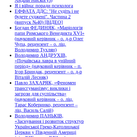
Андрій Нискогуз)
Я і війна: поради психолога
ЕФФАТА ДДС: "Не судіть і не
будете суджені". Частина 2
(випуск №40) [ВІДЕО]
Богдан ФЕДИНЯК, «Маріологія
папи Римського Венедикта XVI»
(науковий керівник – о. д-р Олег
Чупа, рецензент – о. ліц.
Володимир Тухлян)
Володимир АНДРУХІВ,
«Почаївська лавра в унійний
період» (науковий керівник – п.
Ігор Бриндак, рецензент – о. д-р
Віталій Лесняк)
Павло ЗАХАРЯК, «Феномен
трансгуманізму: виклики і
загрози для суспільства»
(науковий керівник – о. ліц.
Тарас Коберинко, рецензент –
ліц. Василь Салій)
Володимир ПАНЬКІВ,
«Заснування і розвиток структур
Української Греко-Католицької
Церкви у Південній Америці