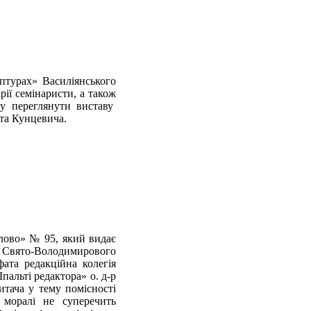
аптурах» Василіянського
рії семінаристи, а також
гу переглянути виставу
та Кунцевича.
Слово» № 95, який видає
і Свято-Володимирового
ата редакційна колегія
пальті редактора» о. д-р
итача у тему помісності
 моралі не суперечить