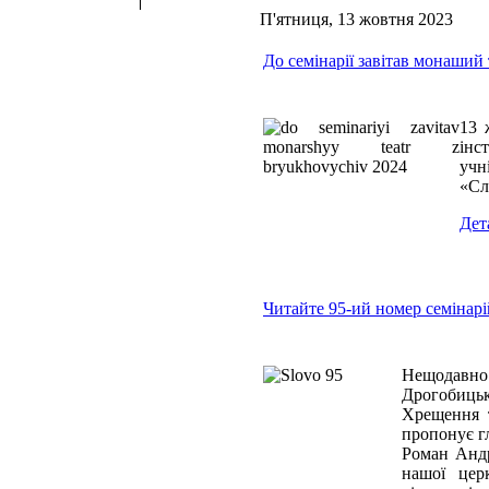
П'ятниця, 13 жовтня 2023
До семінарії завітав монаший
13 
інс
учн
«Сл
Дет
Читайте 95-ий номер семінар
Нещодавно 
Дрогобицьк
Хрещення т
пропонує г
Роман Андр
нашої церк