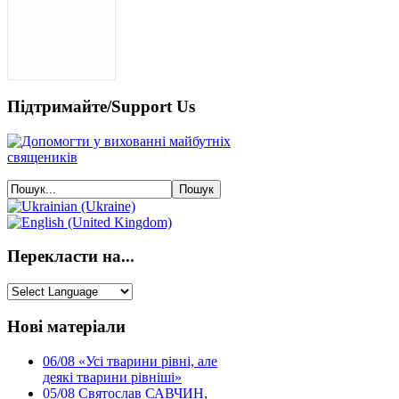
Підтримайте/Support Us
Перекласти на...
Нові матеріали
06/08
«Усі тварини рівні, але
деякі тварини рівніші»
05/08
Святослав САВЧИН,