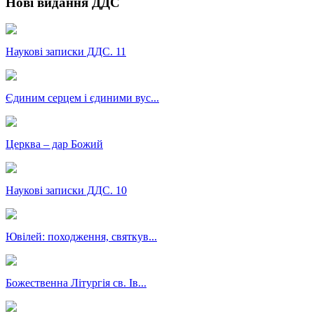
Нові видання ДДС
Наукові записки ДДС. 11
Єдиним серцем і єдиними вус...
Церква – дар Божий
Наукові записки ДДС. 10
Ювілей: походження, святкув...
Божественна Літургія св. Ів...