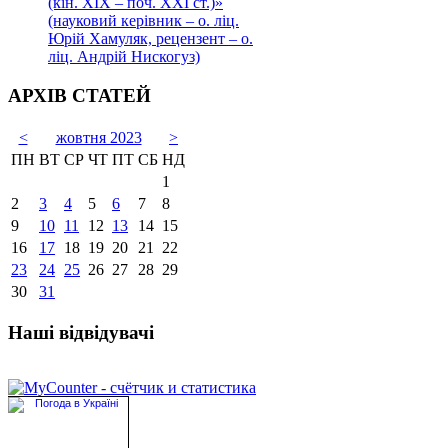
(кін. ХІХ – поч. ХХІ ст.)»
(науковий керівник – о. ліц.
Юрій Хамуляк, рецензент – о.
ліц. Андрій Нискогуз)
АРХІВ СТАТЕЙ
<
жовтня 2023
>
ПН
ВТ
СР
ЧТ
ПТ
СБ
НД
1
2
3
4
5
6
7
8
9
10
11
12
13
14
15
16
17
18
19
20
21
22
23
24
25
26
27
28
29
30
31
Наші відвідувачі