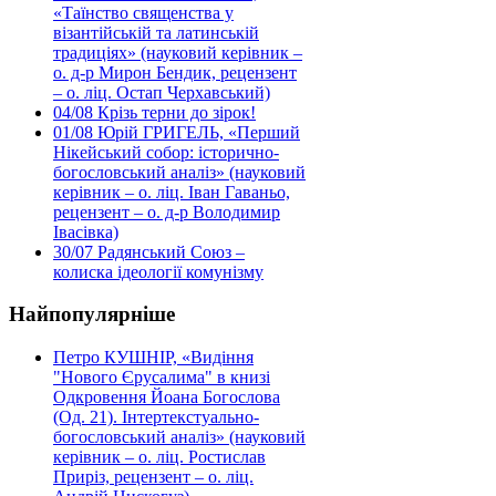
«Таїнство священства у
візантійській та латинській
традиціях» (науковий керівник –
о. д-р Мирон Бендик, рецензент
– о. ліц. Остап Черхавський)
04/08
Крізь терни до зірок!
01/08
Юрій ГРИГЕЛЬ, «Перший
Нікейський собор: історично-
богословський аналіз» (науковий
керівник – о. ліц. Іван Гаваньо,
рецензент – о. д-р Володимир
Івасівка)
30/07
Радянський Союз –
колиска ідеології комунізму
Найпопулярніше
Петро КУШНІР, «Видіння
"Нового Єрусалима" в книзі
Одкровення Йоана Богослова
(Од. 21). Інтертекстуально-
богословський аналіз» (науковий
керівник – о. ліц. Ростислав
Приріз, рецензент – о. ліц.