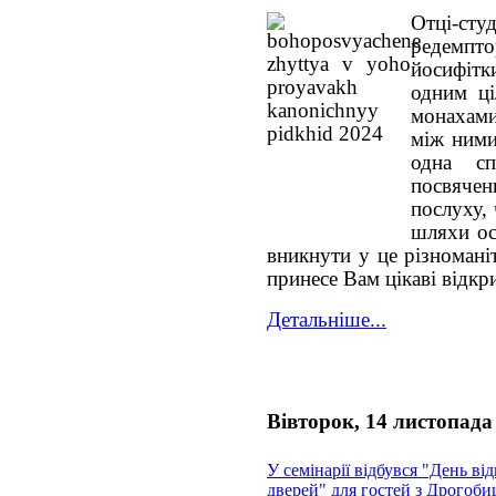
Отці-
редемпт
йосифіт
одним ці
монахами
між ними
одна с
посвячен
послуху, 
шляхи ос
вникнути у це різномані
принесе Вам цікаві відкр
Детальніше...
Вівторок, 14 листопада
У семінарії відбувся "День ві
дверей" для гостей з Дрогоби