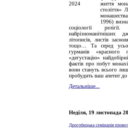
життя мон
століття» 
монашества
1996) визна
соціології релігі
найрізноманітніших д
літописів, листів засно
тощо… Та серед усьог
гурманів «красного 
«дегустацію» найдобірн
фактів про побут монахі
вони стануть всього ли
пробудить ваш апетит до 
Детальніше...
Неділя, 19 листопада 2
Дрогобицька семінарія прове