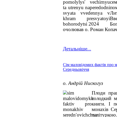
се
по
Лит
Вв
Бо
очолював о. Роман Копач
Детальніше...
Сім маловідомих фактів про 
Середньовіччя
о. Андрій Нискогуз
Плоди прац
солодкий м
книги. І п
монахів Се
палітурк