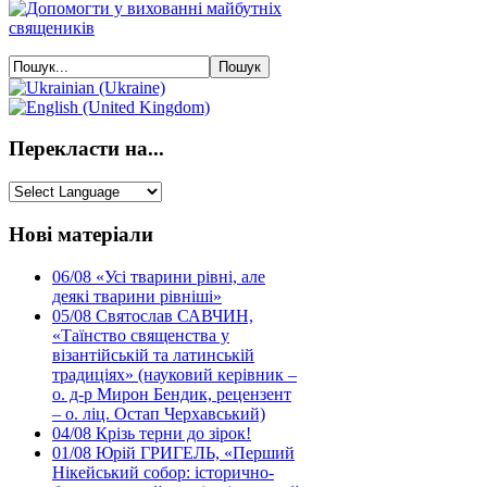
Перекласти на...
Нові матеріали
06/08
«Усі тварини рівні, але
деякі тварини рівніші»
05/08
Святослав САВЧИН,
«Таїнство священства у
візантійській та латинській
традиціях» (науковий керівник –
о. д-р Мирон Бендик, рецензент
– о. ліц. Остап Черхавський)
04/08
Крізь терни до зірок!
01/08
Юрій ГРИГЕЛЬ, «Перший
Нікейський собор: історично-