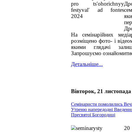
Др
сем
як
пе
Др
На семінарійних медіа
розміщено фото- і відеом
якими глядачі залиш
Запрошуємо ознайомитись
Детальніше...
Вівторок, 21 листопада
Семінаристи помолились Веч
Утреню напередодні Введенн
Пресвятої Богородиці
20