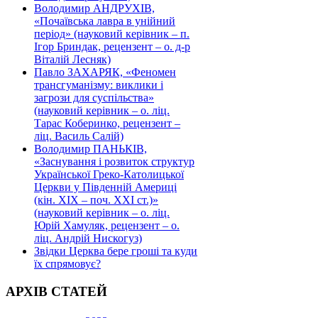
Володимир АНДРУХІВ,
«Почаївська лавра в унійний
період» (науковий керівник – п.
Ігор Бриндак, рецензент – о. д-р
Віталій Лесняк)
Павло ЗАХАРЯК, «Феномен
трансгуманізму: виклики і
загрози для суспільства»
(науковий керівник – о. ліц.
Тарас Коберинко, рецензент –
ліц. Василь Салій)
Володимир ПАНЬКІВ,
«Заснування і розвиток структур
Української Греко-Католицької
Церкви у Південній Америці
(кін. ХІХ – поч. ХХІ ст.)»
(науковий керівник – о. ліц.
Юрій Хамуляк, рецензент – о.
ліц. Андрій Нискогуз)
Звідки Церква бере гроші та куди
їх спрямовує?
АРХІВ СТАТЕЙ