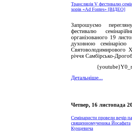
Трансляція V фестивалю семі
хорів «Ad Fontes» [ВІДЕО]
Запрошуємо перегля
фестивалю семінарі
організованого 19 лист
духовною семінарією
Святоволодимирового Х
річчя Самбірсько-Дрого
{youtube}Y0_
Детальніше...
Четвер, 16 листопада 2
Семінаристи провели вечір па
священномученика Йосафата
Кунцевича