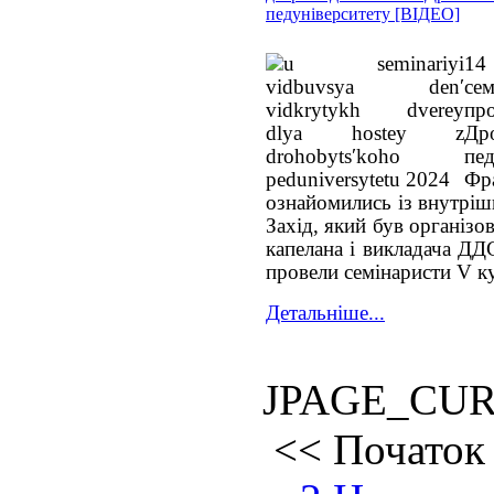
педуніверситету [ВІДЕО]
14
сем
п
Др
пед
Ф
ознайомились із внутріш
Захід, який був організо
капелана і викладача ДД
провели семінаристи V к
Детальніше...
JPAGE_CU
<<
Початок