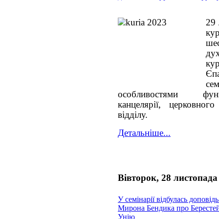
29 
ку
ше
ду
ку
Єп
се
особливостями функ
канцелярії, церковног
відділу.
Детальніше...
Вівторок, 28 листопада
У семінарії відбулась доповідь
Мирона Бендика про Бересте
Унію