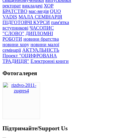
священномученики
випускники
ректорат
викладачі
ХОР
БРАТСТВО
мас-медія
QUO
VADIS
МАЛА СЕМІНАРІЯ
ПІДГОТОВЧІ КУРСИ
пам'ятка
вступникові
ЧАСОПИС
"СЛОВО"
ДИПЛОМНІ
РОБОТИ
новини братства
новини хору
новини малої
семінарії
АКТУАЛЬНІСТЬ
Проект "ОЦИФРОВАНА
ТРАДИЦІЯ"
Електронні книги
Фотогалерея
Підтримайте/Support Us