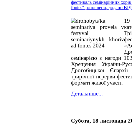
фестиваль семінарійних хорів
fontes" [оновлено, додано ВІ
19
ка
Тр
фе
«A
Др
семінарією з нагоди 10
Хрещення України-Рус
Дрогобицької Єпархі
трирічної перерви фести
форматі живої участі.
Детальніше...
Субота, 18 листопада 2