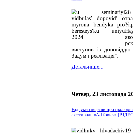
28 
тр
Ук
На
як
ре
виступив із доповіддю 
Задум і реалізація".
Детальніше...
Четвер, 23 листопада 2
Відгуки глядачів про цьогорі
фестиваль «Ad fontes» [ВІДЕ
19