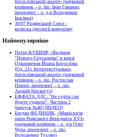
богословський аналіз» (науковий
керівник – о. ліц. Іван Гаваньо,
рецензент – о. д-р Володимир
Івасівка)
30/07
Радянський Союз –
колиска ідеології комунізму
Найпопулярніше
Петро КУШНІР, «Видіння
"Нового Єрусалима" в книзі
Одкровення Йоана Богослова
(Од. 21). Інтертекстуально-
богословський аналіз» (науковий
керівник – о. ліц. Ростислав
Приріз, рецензент – о. ліц.
Андрій Нискогуз)
ЕФФАТА ДДС: "Не судіть і не
будете суджені". Частина 2
(випуск №40) [ВІДЕО]
Богдан ФЕДИНЯК, «Маріологія
папи Римського Венедикта XVI»
(науковий керівник – о. д-р Олег
Чупа, рецензент – о. ліц.
Володимир Тухлян)