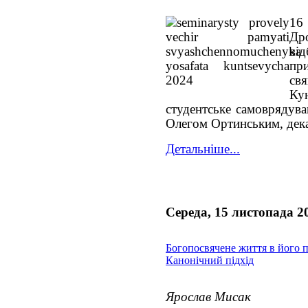
16
Дро
ві
при
св
Ку
студентське самоврядува
Олегом Ортинським, дека
Детальніше...
Середа, 15 листопада 2
Богопосвячене життя в його п
Канонічний підхід
Ярослав Мисак