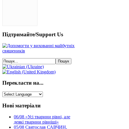
Підтримайте/Support Us
Перекласти на...
Нові матеріали
06/08
«Усі тварини рівні, але
деякі тварини рівніші»
05/08
Святослав САВЧИН,