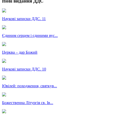
Нові видання ДДС
Наукові записки ДДС. 11
Єдиним серцем і єдиними вус...
Церква – дар Божий
Наукові записки ДДС. 10
Ювілей: походження, святкув...
Божественна Літургія св. Ів...