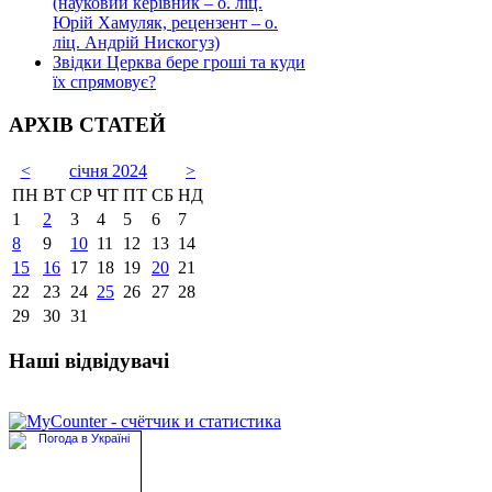
(науковий керівник – о. ліц.
Юрій Хамуляк, рецензент – о.
ліц. Андрій Нискогуз)
Звідки Церква бере гроші та куди
їх спрямовує?
АРХІВ СТАТЕЙ
<
січня 2024
>
ПН
ВТ
СР
ЧТ
ПТ
СБ
НД
1
2
3
4
5
6
7
8
9
10
11
12
13
14
15
16
17
18
19
20
21
22
23
24
25
26
27
28
29
30
31
Наші відвідувачі