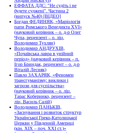
Андрій Нискогуз)
ЕФФАТА ДДС: "Не судіть і не
будете суджені". Частина 2
(випуск №40) [ВІДЕО]
Богдан ФЕДИНЯК, «Маріологія
папи Римського Венедикта XVI»
(науковий керівник – о. д-р Олег
Чупа, рецензент – о. ліц.
Володимир Тухлян)
Володимир АНДРУХІВ,
«Почаївська лавра в унійний
період» (науковий керівник – п.
Ігор Бриндак, рецензент – о. д-р
Віталій Лесняк)
Павло ЗАХАРЯК, «Феномен
трансгуманізму: виклики і
загрози для суспільства»
(науковий керівник – о. ліц.
Тарас Коберинко, рецензент –
ліц. Василь Салій)
Володимир ПАНЬКІВ,
«Заснування і розвиток структур
Української Греко-Католицької
Церкви у Південній Америці
(кін. ХІХ – поч. ХХІ ст.)»