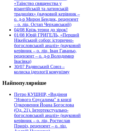
«Таїнство священства у
візантійській та латинській
традиціях» (науковий керівник –
о. д-р Мирон Бендик, рецензент
– о. ліц. Остап Черхавський)
04/08
Крізь терни до зірок!
01/08
Юрій ГРИГЕЛЬ, «Перший
Нікейський собор: історично-
богословський аналіз» (науковий
керівник – о. ліц. Іван Гаваньо,
рецензент – о. д-р Володимир
Івасівка)
30/07
Радянський Союз –
колиска ідеології комунізму
Найпопулярніше
Петро КУШНІР, «Видіння
"Нового Єрусалима" в книзі
Одкровення Йоана Богослова
(Од. 21). Інтертекстуально-
богословський аналіз» (науковий
керівник – о. ліц. Ростислав
Приріз, рецензент – о. ліц.