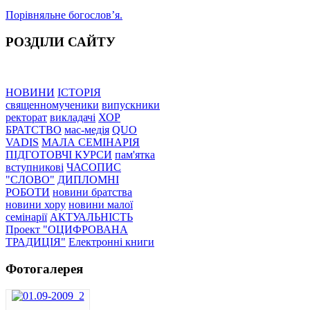
Порівняльне богословʼя.
РОЗДІЛИ САЙТУ
НОВИНИ
ІСТОРІЯ
священномученики
випускники
ректорат
викладачі
ХОР
БРАТСТВО
мас-медія
QUO
VADIS
МАЛА СЕМІНАРІЯ
ПІДГОТОВЧІ КУРСИ
пам'ятка
вступникові
ЧАСОПИС
"СЛОВО"
ДИПЛОМНІ
РОБОТИ
новини братства
новини хору
новини малої
семінарії
АКТУАЛЬНІСТЬ
Проект "ОЦИФРОВАНА
ТРАДИЦІЯ"
Електронні книги
Фотогалерея