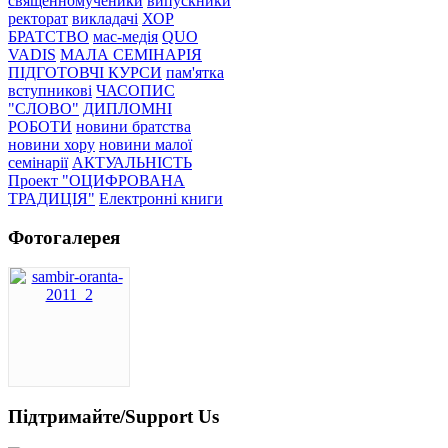
священномученики
випускники
ректорат
викладачі
ХОР
БРАТСТВО
мас-медія
QUO
VADIS
МАЛА СЕМІНАРІЯ
ПІДГОТОВЧІ КУРСИ
пам'ятка
вступникові
ЧАСОПИС
"СЛОВО"
ДИПЛОМНІ
РОБОТИ
новини братства
новини хору
новини малої
семінарії
АКТУАЛЬНІСТЬ
Проект "ОЦИФРОВАНА
ТРАДИЦІЯ"
Електронні книги
Фотогалерея
Підтримайте/Support Us