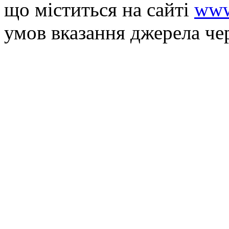
що мiститься на сайті
www
умов вказання джерела че