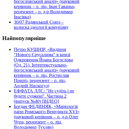
богословський аналіз» (науковий
керівник – о. ліц. Іван Гаваньо,
рецензент – о. д-р Володимир
Івасівка)
30/07
Радянський Союз –
колиска ідеології комунізму
Найпопулярніше
Петро КУШНІР, «Видіння
"Нового Єрусалима" в книзі
Одкровення Йоана Богослова
(Од. 21). Інтертекстуально-
богословський аналіз» (науковий
керівник – о. ліц. Ростислав
Приріз, рецензент – о. ліц.
Андрій Нискогуз)
ЕФФАТА ДДС: "Не судіть і не
будете суджені". Частина 2
(випуск №40) [ВІДЕО]
Богдан ФЕДИНЯК, «Маріологія
папи Римського Венедикта XVI»
(науковий керівник – о. д-р Олег
Чупа, рецензент – о. ліц.
Володимир Тухлян)