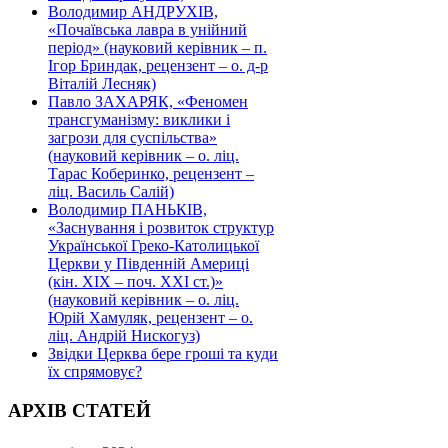
Володимир АНДРУХІВ,
«Почаївська лавра в унійний
період» (науковий керівник – п.
Ігор Бриндак, рецензент – о. д-р
Віталій Лесняк)
Павло ЗАХАРЯК, «Феномен
трансгуманізму: виклики і
загрози для суспільства»
(науковий керівник – о. ліц.
Тарас Коберинко, рецензент –
ліц. Василь Салій)
Володимир ПАНЬКІВ,
«Заснування і розвиток структур
Української Греко-Католицької
Церкви у Південній Америці
(кін. ХІХ – поч. ХХІ ст.)»
(науковий керівник – о. ліц.
Юрій Хамуляк, рецензент – о.
ліц. Андрій Нискогуз)
Звідки Церква бере гроші та куди
їх спрямовує?
АРХІВ СТАТЕЙ