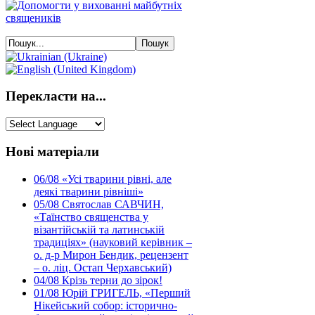
Перекласти на...
Нові матеріали
06/08
«Усі тварини рівні, але
деякі тварини рівніші»
05/08
Святослав САВЧИН,
«Таїнство священства у
візантійській та латинській
традиціях» (науковий керівник –
о. д-р Мирон Бендик, рецензент
– о. ліц. Остап Черхавський)
04/08
Крізь терни до зірок!
01/08
Юрій ГРИГЕЛЬ, «Перший
Нікейський собор: історично-