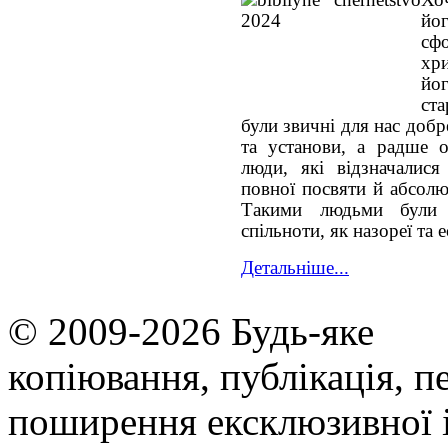
йо
сф
хри
йо
ста
були звичні для нас добр
та установи, а радше о
люди, які відзначалися
повної посвяти й абсол
Такими людьми були 
спільноти, як назореї та е
Детальніше...
© 2009-2026 Будь-яке
копiювання, публiкацiя, п
поширення ексклюзивної 