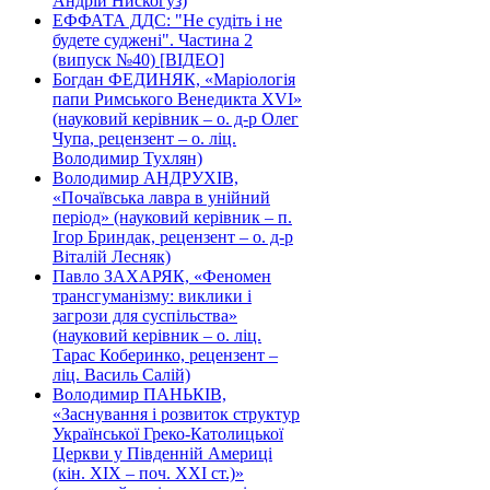
Андрій Нискогуз)
ЕФФАТА ДДС: "Не судіть і не
будете суджені". Частина 2
(випуск №40) [ВІДЕО]
Богдан ФЕДИНЯК, «Маріологія
папи Римського Венедикта XVI»
(науковий керівник – о. д-р Олег
Чупа, рецензент – о. ліц.
Володимир Тухлян)
Володимир АНДРУХІВ,
«Почаївська лавра в унійний
період» (науковий керівник – п.
Ігор Бриндак, рецензент – о. д-р
Віталій Лесняк)
Павло ЗАХАРЯК, «Феномен
трансгуманізму: виклики і
загрози для суспільства»
(науковий керівник – о. ліц.
Тарас Коберинко, рецензент –
ліц. Василь Салій)
Володимир ПАНЬКІВ,
«Заснування і розвиток структур
Української Греко-Католицької
Церкви у Південній Америці
(кін. ХІХ – поч. ХХІ ст.)»