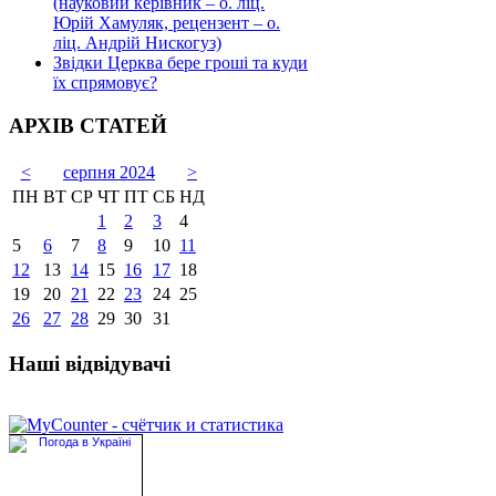
(науковий керівник – о. ліц.
Юрій Хамуляк, рецензент – о.
ліц. Андрій Нискогуз)
Звідки Церква бере гроші та куди
їх спрямовує?
АРХІВ СТАТЕЙ
<
серпня 2024
>
ПН
ВТ
СР
ЧТ
ПТ
СБ
НД
1
2
3
4
5
6
7
8
9
10
11
12
13
14
15
16
17
18
19
20
21
22
23
24
25
26
27
28
29
30
31
Наші відвідувачі