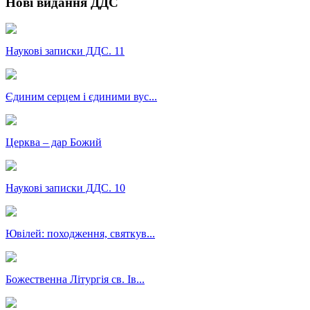
Нові видання ДДС
Наукові записки ДДС. 11
Єдиним серцем і єдиними вус...
Церква – дар Божий
Наукові записки ДДС. 10
Ювілей: походження, святкув...
Божественна Літургія св. Ів...