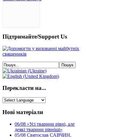
Підтримайте/Support Us
Перекласти на...
Нові матеріали
06/08
«Усі тварини рівні, але
деякі тварини рівніші»
05/08
Святослав САВЧИН,