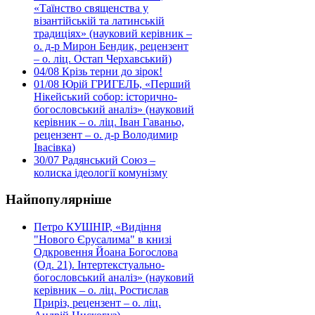
«Таїнство священства у
візантійській та латинській
традиціях» (науковий керівник –
о. д-р Мирон Бендик, рецензент
– о. ліц. Остап Черхавський)
04/08
Крізь терни до зірок!
01/08
Юрій ГРИГЕЛЬ, «Перший
Нікейський собор: історично-
богословський аналіз» (науковий
керівник – о. ліц. Іван Гаваньо,
рецензент – о. д-р Володимир
Івасівка)
30/07
Радянський Союз –
колиска ідеології комунізму
Найпопулярніше
Петро КУШНІР, «Видіння
"Нового Єрусалима" в книзі
Одкровення Йоана Богослова
(Од. 21). Інтертекстуально-
богословський аналіз» (науковий
керівник – о. ліц. Ростислав
Приріз, рецензент – о. ліц.