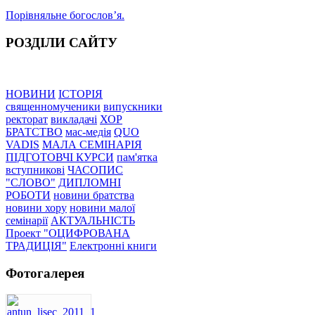
Порівняльне богословʼя.
РОЗДІЛИ САЙТУ
НОВИНИ
ІСТОРІЯ
священномученики
випускники
ректорат
викладачі
ХОР
БРАТСТВО
мас-медія
QUO
VADIS
МАЛА СЕМІНАРІЯ
ПІДГОТОВЧІ КУРСИ
пам'ятка
вступникові
ЧАСОПИС
"СЛОВО"
ДИПЛОМНІ
РОБОТИ
новини братства
новини хору
новини малої
семінарії
АКТУАЛЬНІСТЬ
Проект "ОЦИФРОВАНА
ТРАДИЦІЯ"
Електронні книги
Фотогалерея