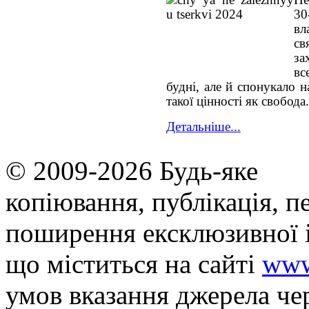
30
вл
св
за
вс
будні, але й спонукало 
такої цінності як свобода.
Детальніше...
© 2009-2026 Будь-яке
копiювання, публiкацiя, п
поширення ексклюзивної 
що мiститься на сайті
www
умов вказання джерела че