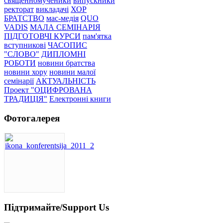
священномученики
випускники
ректорат
викладачі
ХОР
БРАТСТВО
мас-медія
QUO
VADIS
МАЛА СЕМІНАРІЯ
ПІДГОТОВЧІ КУРСИ
пам'ятка
вступникові
ЧАСОПИС
"СЛОВО"
ДИПЛОМНІ
РОБОТИ
новини братства
новини хору
новини малої
семінарії
АКТУАЛЬНІСТЬ
Проект "ОЦИФРОВАНА
ТРАДИЦІЯ"
Електронні книги
Фотогалерея
Підтримайте/Support Us