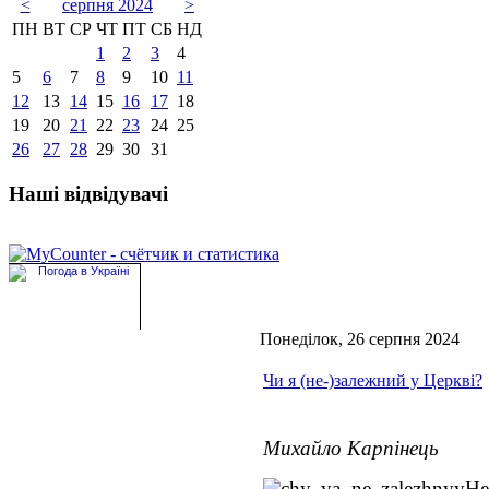
<
серпня 2024
>
ПН
ВТ
СР
ЧТ
ПТ
СБ
НД
1
2
3
4
5
6
7
8
9
10
11
12
13
14
15
16
17
18
19
20
21
22
23
24
25
26
27
28
29
30
31
Наші відвідувачі
Понеділок, 26 серпня 2024
Чи я (не-)залежний у Церкві?
Михайло Карпінець
Не