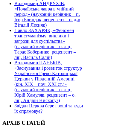
Володимир АНДРУХІВ,
«Почаївська лавра в унійний
період» (науковий керівник – п.
Ігор Бриндак, рецензент – о. д-р
Віталій Лесняк)
Павло ЗАХАРЯК, «Феномен
трансгуманізму: виклики і
загрози для суспільства»
(науковий керівник – о. ліц.
Тарас Коберинко, рецензент –
ліц. Василь Салій)
Володимир ПАНЬКІВ,
«Заснування і розвиток структур
Української Греко-Католицької
Церкви у Південній Америці
(кін. ХІХ – поч. ХХІ ст.)»
(науковий керівник – о. ліц.
Юрій Хамуляк, рецензент – о.
ліц. Андрій Нискогуз)
Звідки Церква бере гроші та куди
їх спрямовує?
АРХІВ СТАТЕЙ