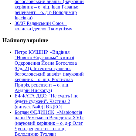
богословський аналіз» (науковий
керівник – о. ліц. Іван Гаваньо,
рецензент – о. д-р Володимир
Івасівка)
30/07
Радянський Союз –
колиска ідеології комунізму
Найпопулярніше
Петро КУШНІР, «Видіння
"Нового Єрусалима" в книзі
Одкровення Йоана Богослова
(Од. 21). Інтертекстуально-
богословський аналіз» (науковий
керівник – о. ліц. Ростислав
Приріз, рецензент – о. ліц.
Андрій Нискогуз)
ЕФФАТА ДДС: "Не судіть і не
будете суджені". Частина 2
(випуск №40) [ВІДЕО]
Богдан ФЕДИНЯК, «Маріологія
папи Римського Венедикта XVI»
(науковий керівник – о. д-р Олег
Чупа, рецензент – о. ліц.
Володимир Тухлян)