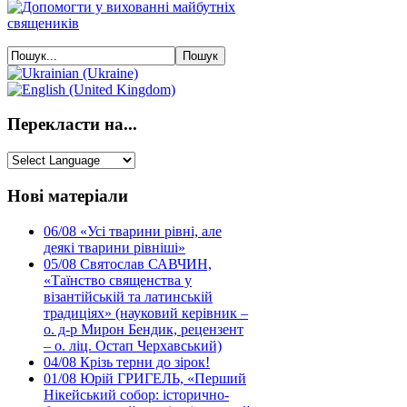
Перекласти на...
Нові матеріали
06/08
«Усі тварини рівні, але
деякі тварини рівніші»
05/08
Святослав САВЧИН,
«Таїнство священства у
візантійській та латинській
традиціях» (науковий керівник –
о. д-р Мирон Бендик, рецензент
– о. ліц. Остап Черхавський)
04/08
Крізь терни до зірок!
01/08
Юрій ГРИГЕЛЬ, «Перший
Нікейський собор: історично-