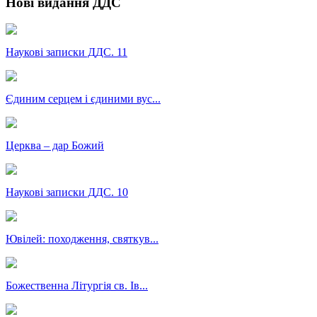
Нові видання ДДС
Наукові записки ДДС. 11
Єдиним серцем і єдиними вус...
Церква – дар Божий
Наукові записки ДДС. 10
Ювілей: походження, святкув...
Божественна Літургія св. Ів...