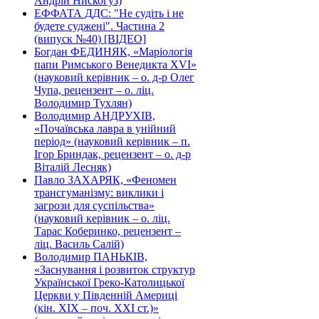
Андрій Нискогуз)
ЕФФАТА ДДС: "Не судіть і не
будете суджені". Частина 2
(випуск №40) [ВІДЕО]
Богдан ФЕДИНЯК, «Маріологія
папи Римського Венедикта XVI»
(науковий керівник – о. д-р Олег
Чупа, рецензент – о. ліц.
Володимир Тухлян)
Володимир АНДРУХІВ,
«Почаївська лавра в унійний
період» (науковий керівник – п.
Ігор Бриндак, рецензент – о. д-р
Віталій Лесняк)
Павло ЗАХАРЯК, «Феномен
трансгуманізму: виклики і
загрози для суспільства»
(науковий керівник – о. ліц.
Тарас Коберинко, рецензент –
ліц. Василь Салій)
Володимир ПАНЬКІВ,
«Заснування і розвиток структур
Української Греко-Католицької
Церкви у Південній Америці
(кін. ХІХ – поч. ХХІ ст.)»