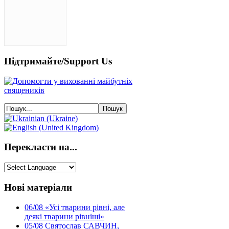
Підтримайте/Support Us
Перекласти на...
Нові матеріали
06/08
«Усі тварини рівні, але
деякі тварини рівніші»
05/08
Святослав САВЧИН,