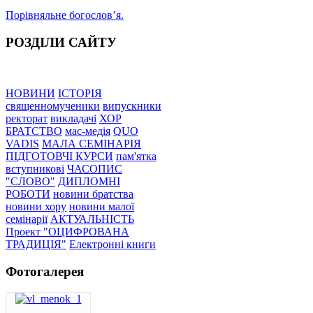
Порівняльне богословʼя.
РОЗДІЛИ САЙТУ
НОВИНИ
ІСТОРІЯ
священномученики
випускники
ректорат
викладачі
ХОР
БРАТСТВО
мас-медія
QUO
VADIS
МАЛА СЕМІНАРІЯ
ПІДГОТОВЧІ КУРСИ
пам'ятка
вступникові
ЧАСОПИС
"СЛОВО"
ДИПЛОМНІ
РОБОТИ
новини братства
новини хору
новини малої
семінарії
АКТУАЛЬНІСТЬ
Проект "ОЦИФРОВАНА
ТРАДИЦІЯ"
Електронні книги
Фотогалерея