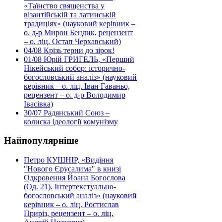
«Таїнство священства у
візантійській та латинській
традиціях» (науковий керівник –
о. д-р Мирон Бендик, рецензент
– о. ліц. Остап Черхавський)
04/08
Крізь терни до зірок!
01/08
Юрій ГРИГЕЛЬ, «Перший
Нікейський собор: історично-
богословський аналіз» (науковий
керівник – о. ліц. Іван Гаваньо,
рецензент – о. д-р Володимир
Івасівка)
30/07
Радянський Союз –
колиска ідеології комунізму
Найпопулярніше
Петро КУШНІР, «Видіння
"Нового Єрусалима" в книзі
Одкровення Йоана Богослова
(Од. 21). Інтертекстуально-
богословський аналіз» (науковий
керівник – о. ліц. Ростислав
Приріз, рецензент – о. ліц.