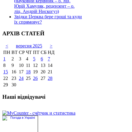
(науковий керівник – о. ліц.
Юрій Хамуляк, рецензент – о.
ліц. Андрій Нискогуз)
Звідки Церква бере гроші та куди
їх спрямовує?
АРХІВ СТАТЕЙ
<
вересня 2025
>
ПН
ВТ
СР
ЧТ
ПТ
СБ
НД
1
2
3
4
5
6
7
8
9
10
11
12
13
14
15
16
17
18
19
20
21
22
23
24
25
26
27
28
29
30
Наші відвідувачі