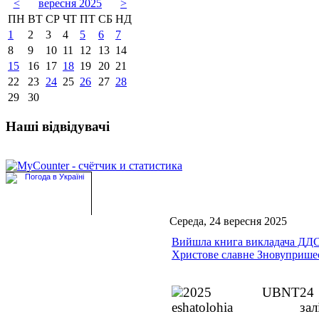
<
вересня 2025
>
ПН
ВТ
СР
ЧТ
ПТ
СБ
НД
1
2
3
4
5
6
7
8
9
10
11
12
13
14
15
16
17
18
19
20
21
22
23
24
25
26
27
28
29
30
Наші відвідувачі
Середа, 24 вересня 2025
Вийшла книга викладача ДД
Христове славне Зновуприше
24 
за