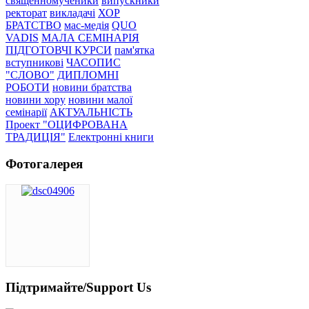
священномученики
випускники
ректорат
викладачі
ХОР
БРАТСТВО
мас-медія
QUO
VADIS
МАЛА СЕМІНАРІЯ
ПІДГОТОВЧІ КУРСИ
пам'ятка
вступникові
ЧАСОПИС
"СЛОВО"
ДИПЛОМНІ
РОБОТИ
новини братства
новини хору
новини малої
семінарії
АКТУАЛЬНІСТЬ
Проект "ОЦИФРОВАНА
ТРАДИЦІЯ"
Електронні книги
Фотогалерея
Підтримайте/Support Us