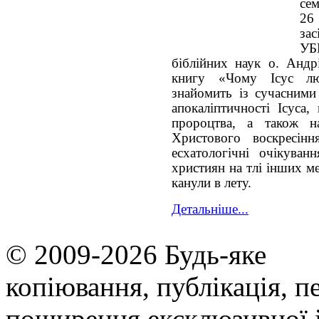
сем
26
за
УБ
біблійних наук о. Андр
книгу «Чому Ісус лю
знайомить із сучасними
апокаліптичності Ісуса,
пророцтва, а також н
Христового воскресінн
есхатологічні очікуван
християн на тлі інших ме
канули в лету.
Детальніше...
© 2009-2026 Будь-яке
копiювання, публiкацiя, п
поширення ексклюзивної 