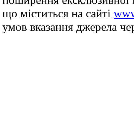
що мiститься на сайті
www
умов вказання джерела че