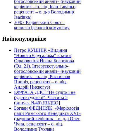
богословський аналіз» (науковий
керівник – о. ліц. Іван Гаваньо,
рецензент – о. д-р Володимир
Івасівка)
30/07
Радянський Союз –
колиска ідеології комунізму
Найпопулярніше
Петро КУШНІР, «Видіння
"Нового Єрусалима" в книзі
Одкровення Йоана Богослова
(Од. 21). Інтертекстуально-
богословський аналіз» (науковий
керівник – о. ліц. Ростислав
Приріз, рецензент – о. ліц.
Андрій Нискогуз)
ЕФФАТА ДДС: "Не судіть і не
будете суджені". Частина 2
(випуск №40) [ВІДЕО]
Богдан ФЕДИНЯК, «Маріологія
папи Римського Венедикта XVI»
(науковий керівник – о. д-р Олег
Чупа, рецензент – о. ліц.
Володимир Тухлян)