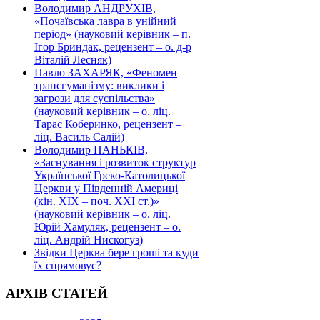
Володимир АНДРУХІВ,
«Почаївська лавра в унійний
період» (науковий керівник – п.
Ігор Бриндак, рецензент – о. д-р
Віталій Лесняк)
Павло ЗАХАРЯК, «Феномен
трансгуманізму: виклики і
загрози для суспільства»
(науковий керівник – о. ліц.
Тарас Коберинко, рецензент –
ліц. Василь Салій)
Володимир ПАНЬКІВ,
«Заснування і розвиток структур
Української Греко-Католицької
Церкви у Південній Америці
(кін. ХІХ – поч. ХХІ ст.)»
(науковий керівник – о. ліц.
Юрій Хамуляк, рецензент – о.
ліц. Андрій Нискогуз)
Звідки Церква бере гроші та куди
їх спрямовує?
АРХІВ СТАТЕЙ