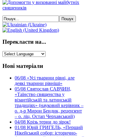
Перекласти на...
Нові матеріали
06/08
«Усі тварини рівні, але
деякі тварини рівніші»
05/08
Святослав САВЧИН,
«Таїнство священства у
візантійській та латинській
традиціях» (науковий керівник –
о. д-р Мирон Бендик, рецензент
– о. ліц. Остап Черхавський)
04/08
Крізь терни до зірок!
01/08
Юрій ГРИГЕЛЬ, «Перший
Нікейський собор: історично-