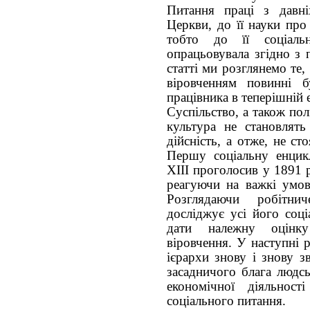
Питання праці з давні
Церкви, до її науки про
тобто до її соціаль
опрацьовувала згідно з 
статті ми розглянемо те
віровченням повинні б
працівника в теперішній е
Суспільство, а також пол
культура не становлять
дійсність, а отже, не ст
Першу соціальну енцик
ХІІІ проголосив у 1891 р
реагуючи на важкі умов
Розглядаючи робітни
досліджує усі його соці
дати належну оцінку
віровчення. У наступні 
ієрархи знову і знову з
засадничого блага людсь
економічної діяльнос
соціального питання.