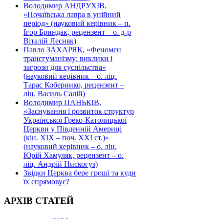
Володимир АНДРУХІВ,
«Почаївська лавра в унійний
період» (науковий керівник – п.
Ігор Бриндак, рецензент – о. д-р
Віталій Лесняк)
Павло ЗАХАРЯК, «Феномен
трансгуманізму: виклики і
загрози для суспільства»
(науковий керівник – о. ліц.
Тарас Коберинко, рецензент –
ліц. Василь Салій)
Володимир ПАНЬКІВ,
«Заснування і розвиток структур
Української Греко-Католицької
Церкви у Південній Америці
(кін. ХІХ – поч. ХХІ ст.)»
(науковий керівник – о. ліц.
Юрій Хамуляк, рецензент – о.
ліц. Андрій Нискогуз)
Звідки Церква бере гроші та куди
їх спрямовує?
АРХІВ СТАТЕЙ