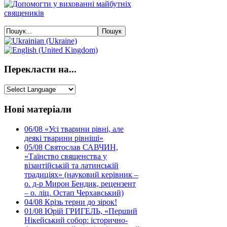
Перекласти на...
Нові матеріали
06/08
«Усі тварини рівні, але
деякі тварини рівніші»
05/08
Святослав САВЧИН,
«Таїнство священства у
візантійській та латинській
традиціях» (науковий керівник –
о. д-р Мирон Бендик, рецензент
– о. ліц. Остап Черхавський)
04/08
Крізь терни до зірок!
01/08
Юрій ГРИГЕЛЬ, «Перший
Нікейський собор: історично-