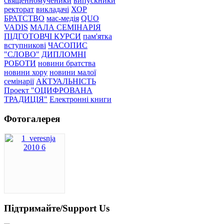
священномученики
випускники
ректорат
викладачі
ХОР
БРАТСТВО
мас-медія
QUO
VADIS
МАЛА СЕМІНАРІЯ
ПІДГОТОВЧІ КУРСИ
пам'ятка
вступникові
ЧАСОПИС
"СЛОВО"
ДИПЛОМНІ
РОБОТИ
новини братства
новини хору
новини малої
семінарії
АКТУАЛЬНІСТЬ
Проект "ОЦИФРОВАНА
ТРАДИЦІЯ"
Електронні книги
Фотогалерея
Підтримайте/Support Us