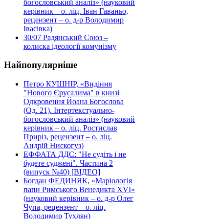
богословський аналіз» (науковий
керівник – о. ліц. Іван Гаваньо,
рецензент – о. д-р Володимир
Івасівка)
30/07
Радянський Союз –
колиска ідеології комунізму
Найпопулярніше
Петро КУШНІР, «Видіння
"Нового Єрусалима" в книзі
Одкровення Йоана Богослова
(Од. 21). Інтертекстуально-
богословський аналіз» (науковий
керівник – о. ліц. Ростислав
Приріз, рецензент – о. ліц.
Андрій Нискогуз)
ЕФФАТА ДДС: "Не судіть і не
будете суджені". Частина 2
(випуск №40) [ВІДЕО]
Богдан ФЕДИНЯК, «Маріологія
папи Римського Венедикта XVI»
(науковий керівник – о. д-р Олег
Чупа, рецензент – о. ліц.
Володимир Тухлян)