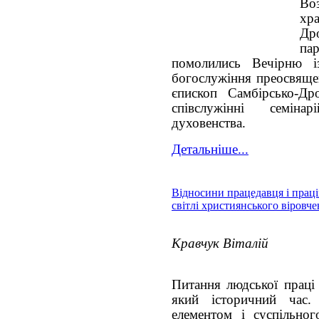
Во
хр
Дро
па
помолились Вечірню і
богослужіння преосвяще
єпископ Самбірсько-Др
співслужінні семіна
духовенства.
Детальніше...
Відносини працедавця і прац
світлі християнського віровч
Кравчук Віталій
Питання людської праці 
який історичний час
елементом і суспільног