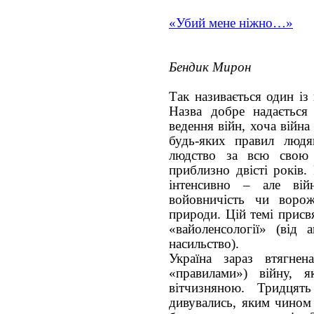
«Убий мене ніжно…»
Бендик Мирон
Так називається один із
Назва добре надається
ведення війн, хоча війн
будь-яких правил людя
людство за всю свою 
приблизно двісті років
інтенсивно – але вій
войовничість чи ворож
природи. Цій темі присв
«вайоленсології» (від а
насильство).
Україна зараз втягне
«правилами») війну, 
вітчизняною. Тридцят
дивувались, яким чином 