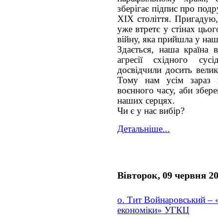
зберігає підпис про под
ХІХ століття. Пригадую,
уже втретє у стінах цьо
війну, яка прийшла у на
Здається, наша країна 
агресії східного сус
досвідчили досить велик
Тому нам усім зараз 
воєнного часу, аби зберег
наших серцях.
Чи є у нас вибір?
Детальніше...
Вівторок, 09 червня 2
о. Тит Войнаровський – 
економіки» УГКЦ