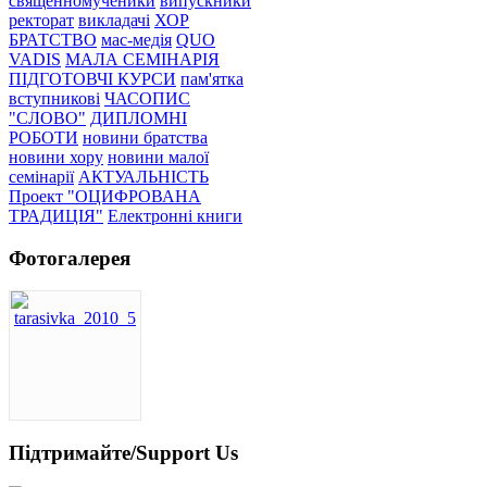
священномученики
випускники
ректорат
викладачі
ХОР
БРАТСТВО
мас-медія
QUO
VADIS
МАЛА СЕМІНАРІЯ
ПІДГОТОВЧІ КУРСИ
пам'ятка
вступникові
ЧАСОПИС
"СЛОВО"
ДИПЛОМНІ
РОБОТИ
новини братства
новини хору
новини малої
семінарії
АКТУАЛЬНІСТЬ
Проект "ОЦИФРОВАНА
ТРАДИЦІЯ"
Електронні книги
Фотогалерея
Підтримайте/Support Us