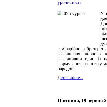
урочистості
У 
дл
Дро
ро
від
ше
ду
семінарійного братерст
завершення повного к
завершивши один із на
формування на шляху д
народові.
Детальніше...
П'ятниця, 19 червня 2