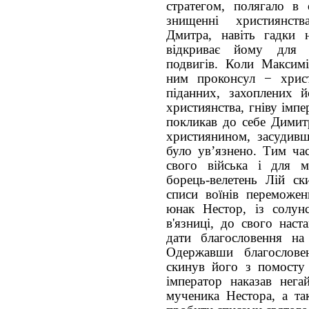
стратегом, полягало в 
знищенні християнств
Дмитра, навіть гадки
відкриває йому для с
подвигів. Коли Максимі
ним проконсул − христ
піданних, захоплених 
християнства, гніву імп
покликав до себе Димитр
християнином, засудивш
було ув’язнено. Тим ча
свого війська і для 
борець-велетень Лій ск
списи воїнів переможе
юнак Нестор, із солун
в'язниці, до свого наст
дати благословення на
Одержавши благослове
скинув його з помосту 
імператор наказав нега
мученика Нестора, а так