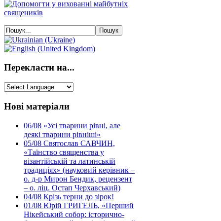
Перекласти на...
Нові матеріали
06/08
«Усі тварини рівні, але
деякі тварини рівніші»
05/08
Святослав САВЧИН,
«Таїнство священства у
візантійській та латинській
традиціях» (науковий керівник –
о. д-р Мирон Бендик, рецензент
– о. ліц. Остап Черхавський)
04/08
Крізь терни до зірок!
01/08
Юрій ГРИГЕЛЬ, «Перший
Нікейський собор: історично-