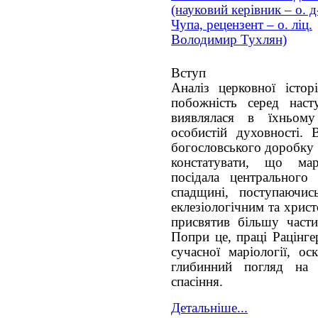
(науковий керівник – о. 
Чупа, рецензент – о. ліц.
Володимир Тухлян)
Вступ
Аналіз церковної істор
побожність серед наст
виявлялася в їхньому
особистій духовності. 
богословського доробку 
констатувати, що мар
посідала центрального
спадщині, поступаючис
еклезіологічним та хрис
присвятив більшу частин
Попри це, праці Рацінге
сучасної маріології, ос
глибинний погляд на 
спасіння.
Детальніше...