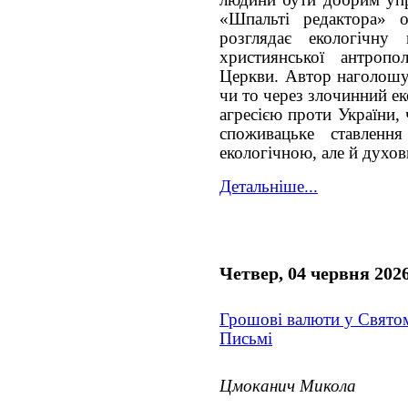
«Шпальті редактора» 
розглядає екологічну
християнської антропо
Церкви. Автор наголош
чи то через злочинний е
агресією проти України,
споживацьке ставле
екологічною, але й духо
Детальніше...
Четвер, 04 червня 202
Грошові валюти у Свято
Письмі
Цмоканич Микола