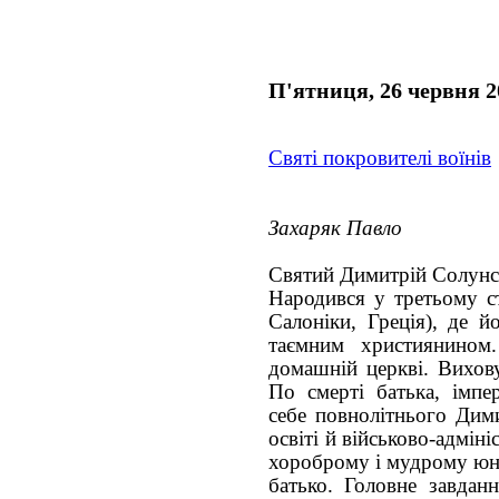
П'ятниця, 26 червня 2
Святі покровителі воїнів
Захаряк Павло
Святий Димитрій Солун
Народився у третьому ст
Салоніки, Греція), де й
таємним християнином
домашній церкві. Вихову
По смерті батька, імпе
себе повнолітнього Дими
освіті й військово-адмін
хороброму і мудрому юна
батько. Головне завдан