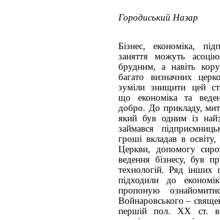
Городиський Назар
Бізнес, економіка, пі
заняття можуть асоцію
брудним, а навіть кор
багато визначних церк
зуміли знищити цей ст
що економіка та веде
добро. До прикладу, ми
який був одним із най
займався підприємниць
гроші вкладав в освіту,
Церкви, допомогу сиро
ведення бізнесу, був п
технологій. Ряд інших 
підходили до економік
пропоную ознайомит
Войнаровського – священ
першій пол. ХХ ст. в