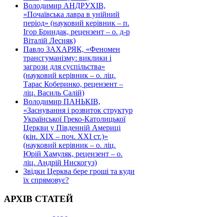
Володимир АНДРУХІВ,
«Почаївська лавра в унійний
період» (науковий керівник – п.
Ігор Бриндак, рецензент – о. д-р
Віталій Лесняк)
Павло ЗАХАРЯК, «Феномен
трансгуманізму: виклики і
загрози для суспільства»
(науковий керівник – о. ліц.
Тарас Коберинко, рецензент –
ліц. Василь Салій)
Володимир ПАНЬКІВ,
«Заснування і розвиток структур
Української Греко-Католицької
Церкви у Південній Америці
(кін. ХІХ – поч. ХХІ ст.)»
(науковий керівник – о. ліц.
Юрій Хамуляк, рецензент – о.
ліц. Андрій Нискогуз)
Звідки Церква бере гроші та куди
їх спрямовує?
АРХІВ СТАТЕЙ