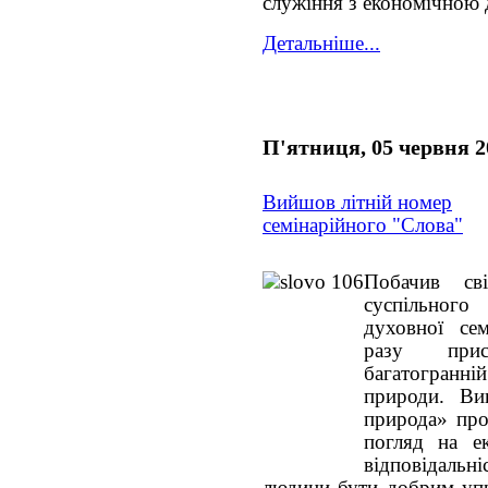
служіння з економічною 
Детальніше...
П'ятниця, 05 червня 2
Вийшов літній номер
семінарійного "Слова"
Побачив св
суспільног
духовної се
разу прис
багатогран
природи. Ви
природа» про
погляд на ек
відповідальні
людини бути добрим уп