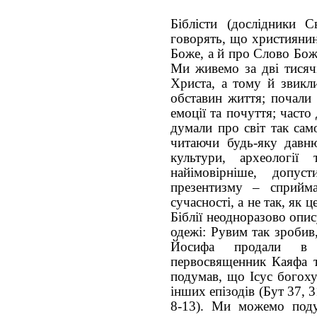
Біблісти (дослідники 
говорять, що християнин
Боже, а й про Слово Бож
Ми живемо за дві тисячі
Христа, а тому й звикли
обставин життя; почали 
емоції та почуття; част
думали про світ так сам
читаючи будь-яку давню
культури, археології 
найімовірніше, допус
презентизму – сприйм
сучасності, а не так, як 
Біблії неодноразово опис
одежі: Рувим так зробив
Йосифа продали в 
первосвященник Каяфа т
подумав, що Ісус богоху
інших епізодів (Бут 37, 3
8-13). Ми можемо под