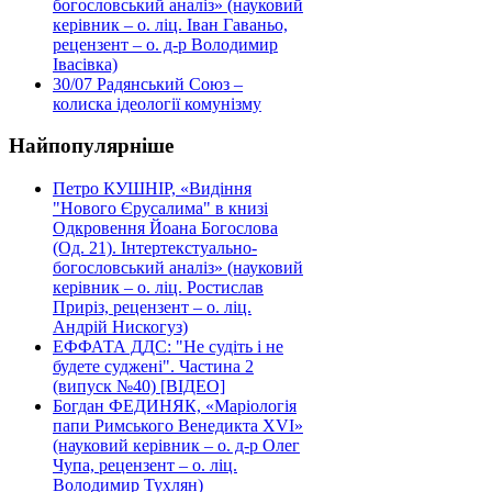
богословський аналіз» (науковий
керівник – о. ліц. Іван Гаваньо,
рецензент – о. д-р Володимир
Івасівка)
30/07
Радянський Союз –
колиска ідеології комунізму
Найпопулярніше
Петро КУШНІР, «Видіння
"Нового Єрусалима" в книзі
Одкровення Йоана Богослова
(Од. 21). Інтертекстуально-
богословський аналіз» (науковий
керівник – о. ліц. Ростислав
Приріз, рецензент – о. ліц.
Андрій Нискогуз)
ЕФФАТА ДДС: "Не судіть і не
будете суджені". Частина 2
(випуск №40) [ВІДЕО]
Богдан ФЕДИНЯК, «Маріологія
папи Римського Венедикта XVI»
(науковий керівник – о. д-р Олег
Чупа, рецензент – о. ліц.
Володимир Тухлян)