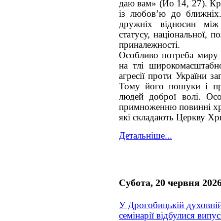
даю вам» (Йо 14, 27). Кр
із любов’ю до ближніх
дружніх відносин між
статусу, національної, по
приналежності.
Особливо потреба миру 
на тлі широкомасштабної
агресії проти України за
Тому його пошуки і пр
людей доброї волі. Ос
примноженню повинні хри
які складають Церкву Хр
Детальніше...
Субота, 20 червня 202
У Дрогобицькій духовні
семінарії відбулися випус