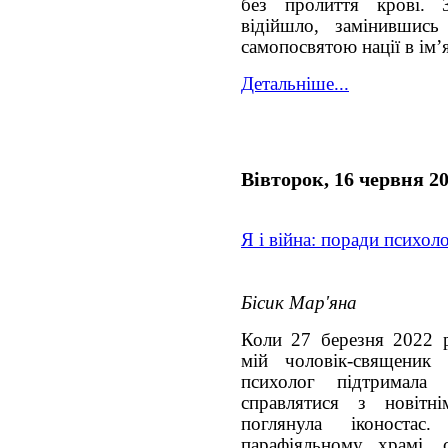
без пролиття крові. 
відійшло, замінившись
самопосвятою нації в ім’
Детальніше...
Вівторок, 16 червня 2
Я і війна: поради психол
Бісик Мар'яна
Коли 27 березня 2022 ро
мій чоловік-священи
психолог підтримала 
справлятися з новітн
поглянула іконост
парафіяльному храмі, 