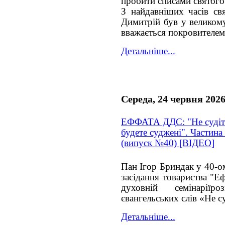
пробити списами святого
З найдавніших часів св
Димитрій був у великому
вважається покровителем 
Детальніше...
Середа, 24 червня 202
ЕФФАТА ДДС: "Не судіть
будете суджені". Частина
(випуск №40) [ВІДЕО]
Пан Ігор Бриндак у 40-о
засідання товариства "Е
духовній семінаріїр
євангельських слів «Не су
Детальніше...