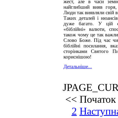
жест, але в часи земн
найглибший вияв горя,
Люди так виявляли свій в
Таких деталей і нюансі
дуже багато. У цій с
«біблійні» валюти, сп
також чому це так важли
Слово Боже. Під час чит
біблійні посилання, вк
сторінками Святого П
кориснішою!
Детальніше...
JPAGE_CU
<<
Початок
2
Наступн