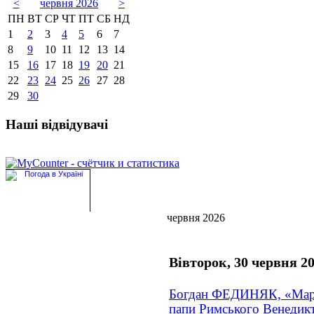
<
червня 2026
>
ПН
ВТ
СР
ЧТ
ПТ
СБ
НД
1
2
3
4
5
6
7
8
9
10
11
12
13
14
15
16
17
18
19
20
21
22
23
24
25
26
27
28
29
30
Наші відвідувачі
червня 2026
Вівторок, 30 червня 2
Богдан ФЕДИНЯК, «Марі
папи Римського Венедик