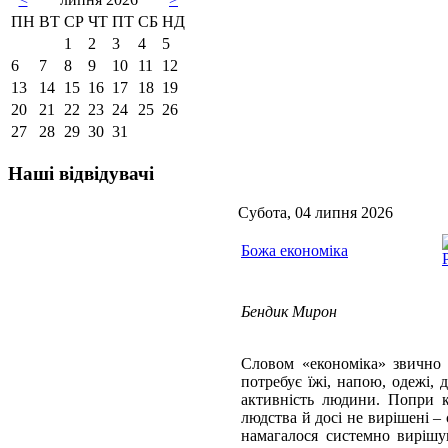
ПН
ВТ
СР
ЧТ
ПТ
СБ
НД
1
2
3
4
5
6
7
8
9
10
11
12
13
14
15
16
17
18
19
20
21
22
23
24
25
26
27
28
29
30
31
Наші відвідувачі
Субота, 04 липня 2026
Божа економіка
Бендик Мирон
Словом «економіка» звично 
потребує їжі, напою, одежі,
активність людини. Попри ко
людства й досі не вирішені –
намагалося системно вирішу