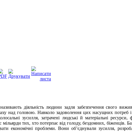
називають діяльність людини задля забезпечення свого вижи
 даху над головою. Навколо задоволення цих насущних потреб і
лосальні зусилля, затрачені людські й матеріальні ресурси, 
 є мільярди тих, хто потерпає від голоду, бездомних, біженців. 
вати економічні проблеми. Вони об’єднували зусилля, розробл