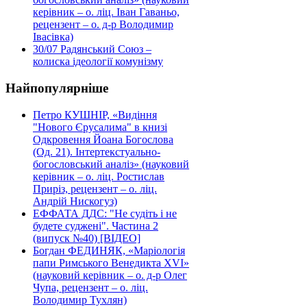
керівник – о. ліц. Іван Гаваньо,
рецензент – о. д-р Володимир
Івасівка)
30/07
Радянський Союз –
колиска ідеології комунізму
Найпопулярніше
Петро КУШНІР, «Видіння
"Нового Єрусалима" в книзі
Одкровення Йоана Богослова
(Од. 21). Інтертекстуально-
богословський аналіз» (науковий
керівник – о. ліц. Ростислав
Приріз, рецензент – о. ліц.
Андрій Нискогуз)
ЕФФАТА ДДС: "Не судіть і не
будете суджені". Частина 2
(випуск №40) [ВІДЕО]
Богдан ФЕДИНЯК, «Маріологія
папи Римського Венедикта XVI»
(науковий керівник – о. д-р Олег
Чупа, рецензент – о. ліц.
Володимир Тухлян)