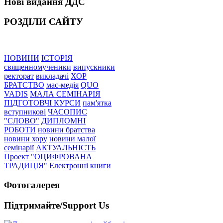
Нові видання ДДС
РОЗДІЛИ САЙТУ
НОВИНИ
ІСТОРІЯ
священномученики
випускники
ректорат
викладачі
ХОР
БРАТСТВО
мас-медія
QUO
VADIS
МАЛА СЕМІНАРІЯ
ПІДГОТОВЧІ КУРСИ
пам'ятка
вступникові
ЧАСОПИС
"СЛОВО"
ДИПЛОМНІ
РОБОТИ
новини братства
новини хору
новини малої
семінарії
АКТУАЛЬНІСТЬ
Проект "ОЦИФРОВАНА
ТРАДИЦІЯ"
Електронні книги
Фотогалерея
Підтримайте/Support Us