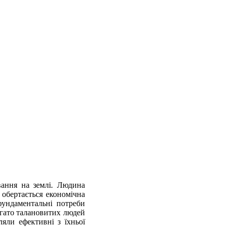
вання на землі. Людина
 обертається економічна
фундаментальні потреби
Багато талановитих людей
яли ефективні з їхньої