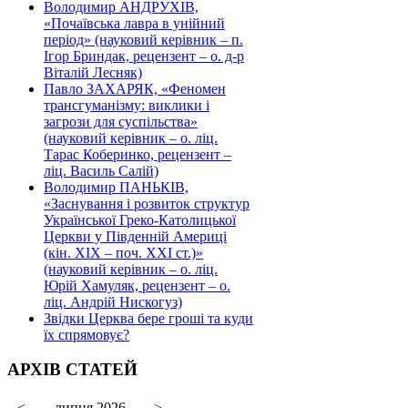
Володимир АНДРУХІВ,
«Почаївська лавра в унійний
період» (науковий керівник – п.
Ігор Бриндак, рецензент – о. д-р
Віталій Лесняк)
Павло ЗАХАРЯК, «Феномен
трансгуманізму: виклики і
загрози для суспільства»
(науковий керівник – о. ліц.
Тарас Коберинко, рецензент –
ліц. Василь Салій)
Володимир ПАНЬКІВ,
«Заснування і розвиток структур
Української Греко-Католицької
Церкви у Південній Америці
(кін. ХІХ – поч. ХХІ ст.)»
(науковий керівник – о. ліц.
Юрій Хамуляк, рецензент – о.
ліц. Андрій Нискогуз)
Звідки Церква бере гроші та куди
їх спрямовує?
АРХІВ СТАТЕЙ
<
липня 2026
>