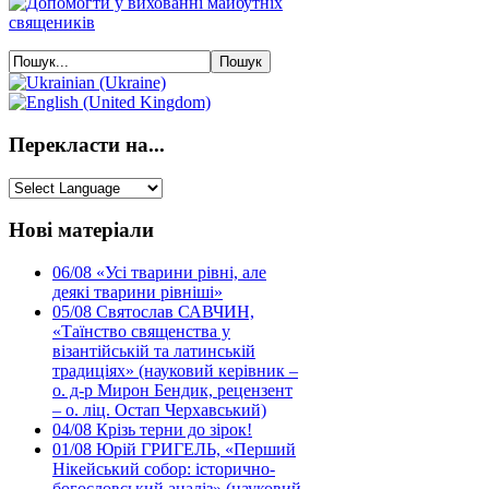
Перекласти на...
Нові матеріали
06/08
«Усі тварини рівні, але
деякі тварини рівніші»
05/08
Святослав САВЧИН,
«Таїнство священства у
візантійській та латинській
традиціях» (науковий керівник –
о. д-р Мирон Бендик, рецензент
– о. ліц. Остап Черхавський)
04/08
Крізь терни до зірок!
01/08
Юрій ГРИГЕЛЬ, «Перший
Нікейський собор: історично-
богословський аналіз» (науковий