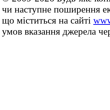
чи наступне поширення ек
що мiститься на сайті
www
умов вказання джерела че