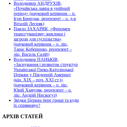
Володимир АНДРУХІВ,
«Почаївська лавра в унійний
період» (науковий керівник – п.
Ігор Бриндак, рецензент – о. д-р
Віталій Лесняк)
Павло ЗАХАРЯК, «Феномен
трансгуманізму: виклики і
загрози для суспільства»
(науковий керівник – о. ліц.
Тарас Коберинко, рецензент –
ліц. Василь Салій)
Володимир ПАНЬКІВ,
«Заснування і розвиток структур
Української Греко-Католицької
Церкви у Південній Америці
(кін. ХІХ – поч. ХХІ ст.)»
(науковий керівник – о. ліц.
Юрій Хамуляк, рецензент – о.
ліц. Андрій Нискогуз)
Звідки Церква бере гроші та куди
їх спрямовує?
АРХІВ СТАТЕЙ