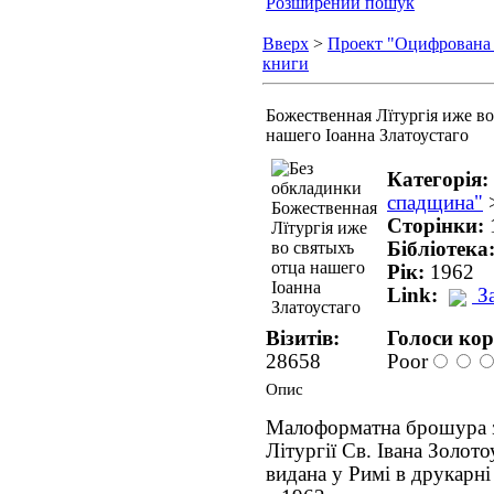
Розширений пошук
Вверх
>
Проект "Оцифрована
книги
Божественная Лїтургія иже во
нашего Іоанна Златоустаго
Категорія:
спадщина"
Сторінки:
Бібліотека
Рік:
1962
Link:
З
Візитів:
Голоси кор
28658
Poor
Опис
Малоформатна брошура з
Літургії Св. Івана Золото
видана у Римі в друкарн