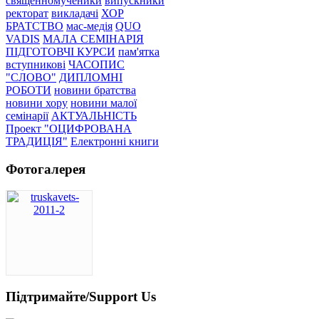
священномученики
випускники
ректорат
викладачі
ХОР
БРАТСТВО
мас-медія
QUO
VADIS
МАЛА СЕМІНАРІЯ
ПІДГОТОВЧІ КУРСИ
пам'ятка
вступникові
ЧАСОПИС
"СЛОВО"
ДИПЛОМНІ
РОБОТИ
новини братства
новини хору
новини малої
семінарії
АКТУАЛЬНІСТЬ
Проект "ОЦИФРОВАНА
ТРАДИЦІЯ"
Електронні книги
Фотогалерея
Підтримайте/Support Us