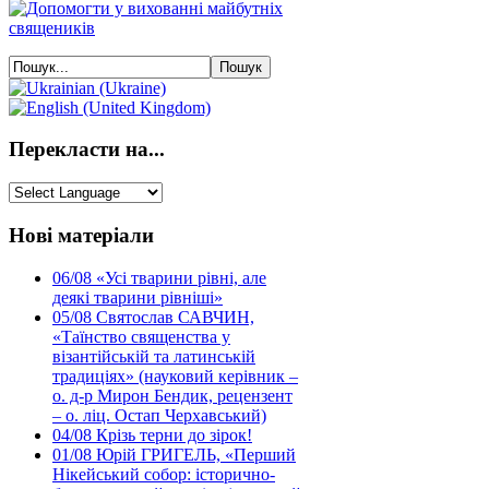
Перекласти на...
Нові матеріали
06/08
«Усі тварини рівні, але
деякі тварини рівніші»
05/08
Святослав САВЧИН,
«Таїнство священства у
візантійській та латинській
традиціях» (науковий керівник –
о. д-р Мирон Бендик, рецензент
– о. ліц. Остап Черхавський)
04/08
Крізь терни до зірок!
01/08
Юрій ГРИГЕЛЬ, «Перший
Нікейський собор: історично-