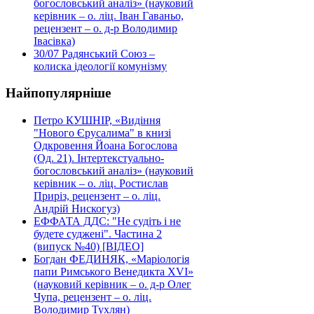
богословський аналіз» (науковий
керівник – о. ліц. Іван Гаваньо,
рецензент – о. д-р Володимир
Івасівка)
30/07
Радянський Союз –
колиска ідеології комунізму
Найпопулярніше
Петро КУШНІР, «Видіння
"Нового Єрусалима" в книзі
Одкровення Йоана Богослова
(Од. 21). Інтертекстуально-
богословський аналіз» (науковий
керівник – о. ліц. Ростислав
Приріз, рецензент – о. ліц.
Андрій Нискогуз)
ЕФФАТА ДДС: "Не судіть і не
будете суджені". Частина 2
(випуск №40) [ВІДЕО]
Богдан ФЕДИНЯК, «Маріологія
папи Римського Венедикта XVI»
(науковий керівник – о. д-р Олег
Чупа, рецензент – о. ліц.
Володимир Тухлян)