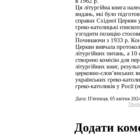
в 1962 р.
Ця літургійна книга нале
видань, які було підготов
справах Східної Церкви у
греко-католицькі єпископ
узгодити позицію стосовн
Починаючи з 1933 р. Кон
Церкви вивчала протоколи
літургійних питань, а 10 
створено комісію для пе
літургійних книг, результ
церковно-слов’янських ви
українських греко-католи
греко-католиків у Росії (
r
Дата: П'ятниця, 05 квітня 202
Theol
Додати ком