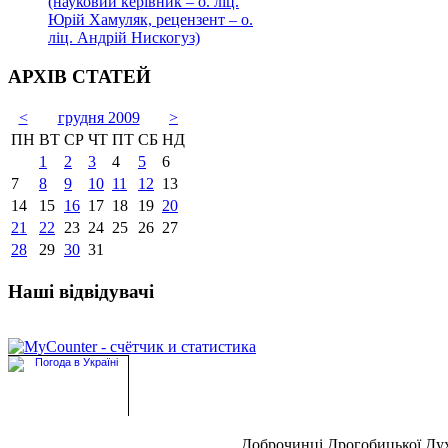
(науковий керівник – о. ліц.
Юрій Хамуляк, рецензент – о.
ліц. Андрій Нискогуз)
АРХІВ СТАТЕЙ
<
грудня 2009
>
ПН
ВТ
СР
ЧТ
ПТ
СБ
НД
1
2
3
4
5
6
7
8
9
10
11
12
13
14
15
16
17
18
19
20
21
22
23
24
25
26
27
28
29
30
31
Наші відвідувачі
Доброчинці Дрогобицької Дух