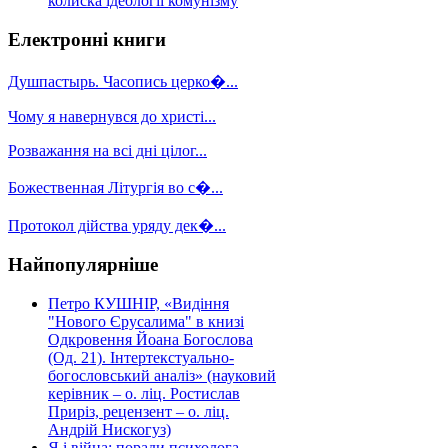
колиска ідеології комунізму
Електронні книги
Душпастырь. Часопись церко�...
Чому я навернувся до христі...
Розважання на всі дні цілог...
Божественная Літургія во с�...
Протокол дійства уряду дек�...
Найпопулярніше
Петро КУШНІР, «Видіння
"Нового Єрусалима" в книзі
Одкровення Йоана Богослова
(Од. 21). Інтертекстуально-
богословський аналіз» (науковий
керівник – о. ліц. Ростислав
Приріз, рецензент – о. ліц.
Андрій Нискогуз)
Я і війна: поради психолога