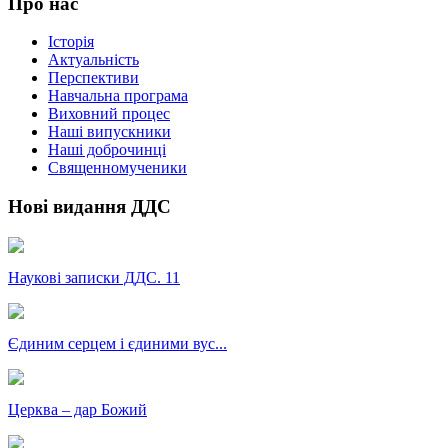
Про нас
Історія
Актуальність
Перспективи
Навчальна програма
Виховний процес
Наші випускники
Наші доброчинці
Священномученики
Нові видання ДДС
Наукові записки ДДС. 11
Єдиним серцем і єдиними вус...
Церква – дар Божий