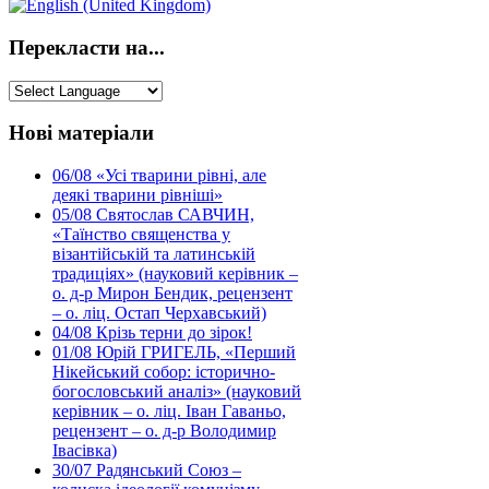
Перекласти на...
Нові матеріали
06/08
«Усі тварини рівні, але
деякі тварини рівніші»
05/08
Святослав САВЧИН,
«Таїнство священства у
візантійській та латинській
традиціях» (науковий керівник –
о. д-р Мирон Бендик, рецензент
– о. ліц. Остап Черхавський)
04/08
Крізь терни до зірок!
01/08
Юрій ГРИГЕЛЬ, «Перший
Нікейський собор: історично-
богословський аналіз» (науковий
керівник – о. ліц. Іван Гаваньо,
рецензент – о. д-р Володимир
Івасівка)
30/07
Радянський Союз –