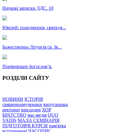
Наукові записки ДДС. 10
Ювілей: походження, святкув...
Божественна Літургія св. Ів...
Порівняльне богословʼя.
РОЗДІЛИ САЙТУ
НОВИНИ
ІСТОРІЯ
священномученики
випускники
ректорат
викладачі
ХОР
БРАТСТВО
мас-медія
QUO
VADIS
МАЛА СЕМІНАРІЯ
ПІДГОТОВЧІ КУРСИ
пам'ятка
вступникові
ЧАСОПИС