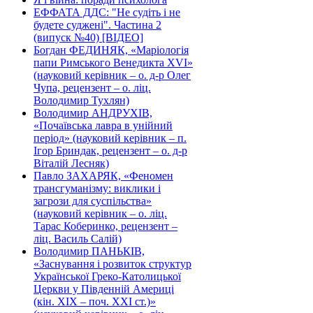
ЕФФАТА ДДС: "Не судіть і не
будете суджені". Частина 2
(випуск №40) [ВІДЕО]
Богдан ФЕДИНЯК, «Маріологія
папи Римського Венедикта XVI»
(науковий керівник – о. д-р Олег
Чупа, рецензент – о. ліц.
Володимир Тухлян)
Володимир АНДРУХІВ,
«Почаївська лавра в унійний
період» (науковий керівник – п.
Ігор Бриндак, рецензент – о. д-р
Віталій Лесняк)
Павло ЗАХАРЯК, «Феномен
трансгуманізму: виклики і
загрози для суспільства»
(науковий керівник – о. ліц.
Тарас Коберинко, рецензент –
ліц. Василь Салій)
Володимир ПАНЬКІВ,
«Заснування і розвиток структур
Української Греко-Католицької
Церкви у Південній Америці
(кін. ХІХ – поч. ХХІ ст.)»