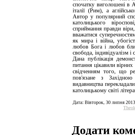
спочатку виголошені в А
італії (Рим), а аглійс
Автор у популярний спос
католицького віроспов
сприймання правди віри,
вважатися суперечностям
як мира і війна, убогіст
любов Бога і любов ближ
свобода, індивідуалізм і 
Дана публікація демонст
питання цікавили вірних 
свідченням того, що ре
пов'язане з Західною
видавництва перекладали
католицькому світі літера
Дата: Вівторок, 30 липня 2013
Theol
Додати ком