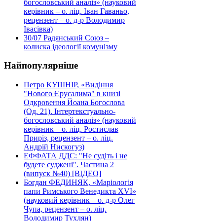
богословський аналіз» (науковий
керівник – о. ліц. Іван Гаваньо,
рецензент – о. д-р Володимир
Івасівка)
30/07
Радянський Союз –
колиска ідеології комунізму
Найпопулярніше
Петро КУШНІР, «Видіння
"Нового Єрусалима" в книзі
Одкровення Йоана Богослова
(Од. 21). Інтертекстуально-
богословський аналіз» (науковий
керівник – о. ліц. Ростислав
Приріз, рецензент – о. ліц.
Андрій Нискогуз)
ЕФФАТА ДДС: "Не судіть і не
будете суджені". Частина 2
(випуск №40) [ВІДЕО]
Богдан ФЕДИНЯК, «Маріологія
папи Римського Венедикта XVI»
(науковий керівник – о. д-р Олег
Чупа, рецензент – о. ліц.
Володимир Тухлян)