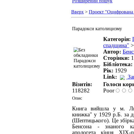
Розширений пошук
Вверх
>
Проект "Оцифрована
Парадокси католицизму
Категорія:
спадщина"
Автор:
Бенс
Сторінки:
1
Бібліотека:
Рік:
1929
Link:
За
Візитів:
Голоси кори
118282
Poor
Опис
Книга вийшла у м. Ль
книжка" у 1929 р.Б. за
(Шептицького). Це збірк
Бенсона - знаного ка
апологета кінця ХІХ