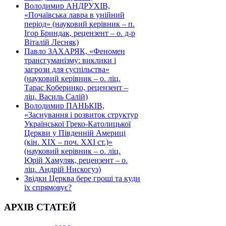
Володимир АНДРУХІВ,
«Почаївська лавра в унійний
період» (науковий керівник – п.
Ігор Бриндак, рецензент – о. д-р
Віталій Лесняк)
Павло ЗАХАРЯК, «Феномен
трансгуманізму: виклики і
загрози для суспільства»
(науковий керівник – о. ліц.
Тарас Коберинко, рецензент –
ліц. Василь Салій)
Володимир ПАНЬКІВ,
«Заснування і розвиток структур
Української Греко-Католицької
Церкви у Південній Америці
(кін. ХІХ – поч. ХХІ ст.)»
(науковий керівник – о. ліц.
Юрій Хамуляк, рецензент – о.
ліц. Андрій Нискогуз)
Звідки Церква бере гроші та куди
їх спрямовує?
АРХІВ СТАТЕЙ