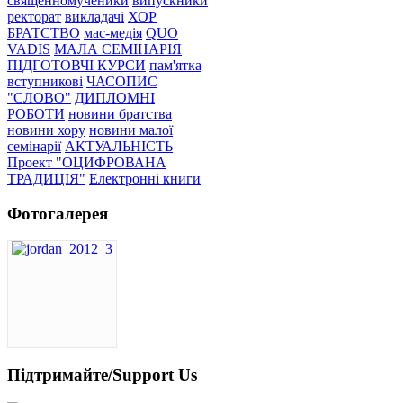
священномученики
випускники
ректорат
викладачі
ХОР
БРАТСТВО
мас-медія
QUO
VADIS
МАЛА СЕМІНАРІЯ
ПІДГОТОВЧІ КУРСИ
пам'ятка
вступникові
ЧАСОПИС
"СЛОВО"
ДИПЛОМНІ
РОБОТИ
новини братства
новини хору
новини малої
семінарії
АКТУАЛЬНІСТЬ
Проект "ОЦИФРОВАНА
ТРАДИЦІЯ"
Електронні книги
Фотогалерея
Підтримайте/Support Us