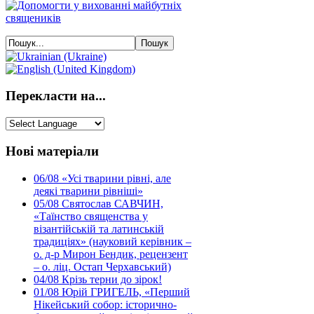
Перекласти на...
Нові матеріали
06/08
«Усі тварини рівні, але
деякі тварини рівніші»
05/08
Святослав САВЧИН,
«Таїнство священства у
візантійській та латинській
традиціях» (науковий керівник –
о. д-р Мирон Бендик, рецензент
– о. ліц. Остап Черхавський)
04/08
Крізь терни до зірок!
01/08
Юрій ГРИГЕЛЬ, «Перший
Нікейський собор: історично-