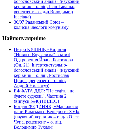
богословський аналіз» (науковий
керівник – о. ліц. Іван Гаваньо,
рецензент – о. д-р Володимир
Івасівка)
30/07
Радянський Союз –
колиска ідеології комунізму
Найпопулярніше
Петро КУШНІР, «Видіння
"Нового Єрусалима" в книзі
Одкровення Йоана Богослова
(Од. 21). Інтертекстуально-
богословський аналіз» (науковий
керівник – о. ліц. Ростислав
Приріз, рецензент – о. ліц.
Андрій Нискогуз)
ЕФФАТА ДДС: "Не судіть і не
будете суджені". Частина 2
(випуск №40) [ВІДЕО]
Богдан ФЕДИНЯК, «Маріологія
папи Римського Венедикта XVI»
(науковий керівник – о. д-р Олег
Чупа, рецензент – о. ліц.
Володимир Тухлян)