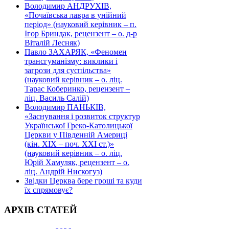
Володимир АНДРУХІВ,
«Почаївська лавра в унійний
період» (науковий керівник – п.
Ігор Бриндак, рецензент – о. д-р
Віталій Лесняк)
Павло ЗАХАРЯК, «Феномен
трансгуманізму: виклики і
загрози для суспільства»
(науковий керівник – о. ліц.
Тарас Коберинко, рецензент –
ліц. Василь Салій)
Володимир ПАНЬКІВ,
«Заснування і розвиток структур
Української Греко-Католицької
Церкви у Південній Америці
(кін. ХІХ – поч. ХХІ ст.)»
(науковий керівник – о. ліц.
Юрій Хамуляк, рецензент – о.
ліц. Андрій Нискогуз)
Звідки Церква бере гроші та куди
їх спрямовує?
АРХІВ СТАТЕЙ