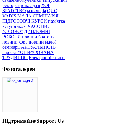
священномученики
випускники
ректорат
викладачі
ХОР
БРАТСТВО
мас-медія
QUO
VADIS
МАЛА СЕМІНАРІЯ
ПІДГОТОВЧІ КУРСИ
пам'ятка
вступникові
ЧАСОПИС
"СЛОВО"
ДИПЛОМНІ
РОБОТИ
новини братства
новини хору
новини малої
семінарії
АКТУАЛЬНІСТЬ
Проект "ОЦИФРОВАНА
ТРАДИЦІЯ"
Електронні книги
Фотогалерея
Підтримайте/Support Us