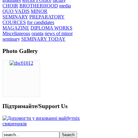
graduates
Rector's Office
faculty
CHOIR
BROTHERHOOD
media
QUO VADIS
MINOR
SEMINARY
PREPARATORY
COURCES
for candidates
MAGAZINE
DIPLOMA WORKS
Miscellaneous
oranta
news of minor
seminary
SEMINARY TODAY
Photo Gallery
Підтримайте/Support Us