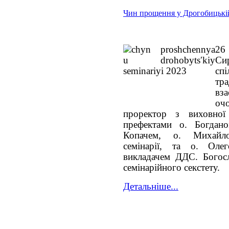
Чин прощення у Дрогобицькій
26
Сир
сп
тр
вз
оч
проректор з виховної
префектами о. Богдан
Копачем, о. Михайл
семінарії, та о. Ол
викладачем ДДС. Богос
семінарійного секстету.
Детальніше...