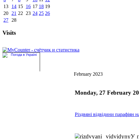
13
14
15
16
17
18
19
20
21
22
23
24
25
26
27
28
Visits
February 2023
Monday, 27 February 2
Різдвяні відвідини парафіян н
У п