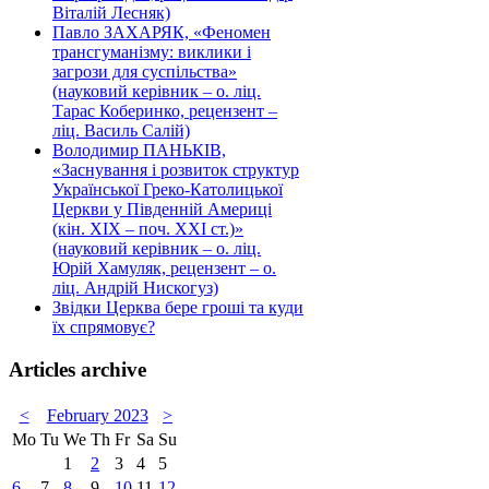
Віталій Лесняк)
Павло ЗАХАРЯК, «Феномен
трансгуманізму: виклики і
загрози для суспільства»
(науковий керівник – о. ліц.
Тарас Коберинко, рецензент –
ліц. Василь Салій)
Володимир ПАНЬКІВ,
«Заснування і розвиток структур
Української Греко-Католицької
Церкви у Південній Америці
(кін. ХІХ – поч. ХХІ ст.)»
(науковий керівник – о. ліц.
Юрій Хамуляк, рецензент – о.
ліц. Андрій Нискогуз)
Звідки Церква бере гроші та куди
їх спрямовує?
Articles archive
<
February 2023
>
Mo
Tu
We
Th
Fr
Sa
Su
1
2
3
4
5
6
7
8
9
10
11
12