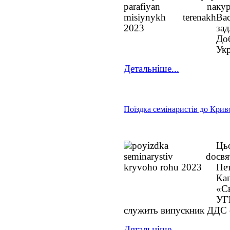
ку
Вас
за
До
Укр
Детальніше...
Поїздка семінаристів до Крив
Ць
св
Пе
Кап
«С
УГ
служить випускник ДДС о
Детальніше...