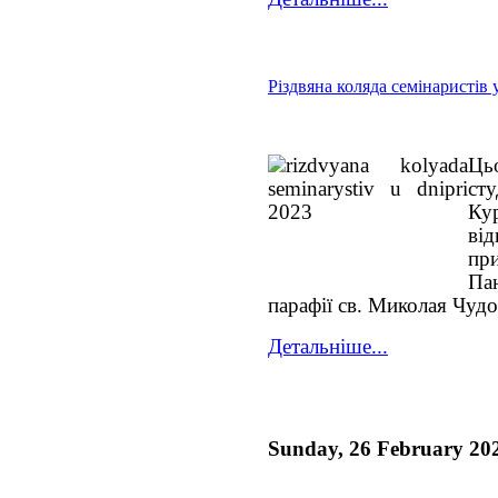
Різдвяна коляда семінаристів 
Ць
ст
Ку
ві
пр
Па
парафії св. Миколая Чуд
Детальніше...
Sunday, 26 February 20