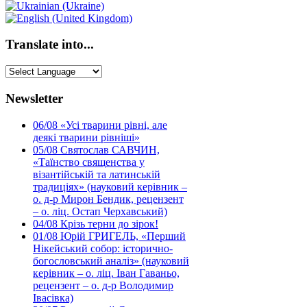
Translate into...
Newsletter
06/08
«Усі тварини рівні, але
деякі тварини рівніші»
05/08
Святослав САВЧИН,
«Таїнство священства у
візантійській та латинській
традиціях» (науковий керівник –
о. д-р Мирон Бендик, рецензент
– о. ліц. Остап Черхавський)
04/08
Крізь терни до зірок!
01/08
Юрій ГРИГЕЛЬ, «Перший
Нікейський собор: історично-
богословський аналіз» (науковий
керівник – о. ліц. Іван Гаваньо,
рецензент – о. д-р Володимир
Івасівка)