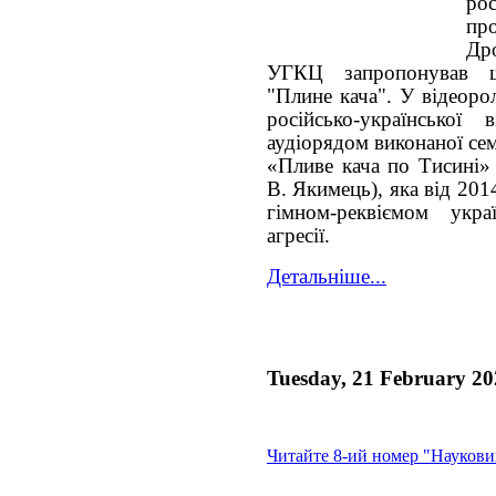
ро
про
Дро
УГКЦ запропонував ш
"Плине кача". У відеоро
російсько-української
аудіорядом виконаної се
«Пливе кача по Тисині» 
В. Якимець), яка від 20
гімном-реквіємом укра
агресії.
Детальніше...
Tuesday, 21 February 20
Читайте 8-ий номер "Науков