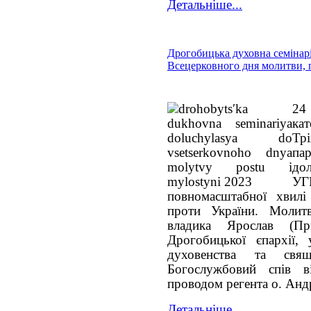
Детальніше...
Дрогобицька духовна семінар
Всецерковного дня молитви, п
24
ка
Трі
па
до
УГ
повномасштабної хвилі р
проти України. Молит
владика Ярослав (При
Дрогобицької єпархії, 
духовенства та свящ
Богослужбовий спів 
проводом регента о. Анд
Детальніше...