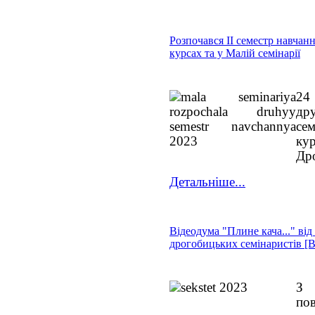
Розпочався ІІ семестр навчан
курсах та у Малій семінарії
24 
дру
се
ку
Дро
Детальніше...
Відеодума "Плине кача..." від
дрогобицьких семінаристів [
З
по