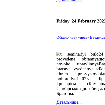
Friday, 24 February 202
Обрано нову управу Введенсь
24
що
Вв
Бо
ві
Бр
Григорієм (Комаром
Самбірсько-Дрогобицької
Братства.
Детальніше...