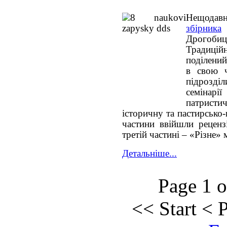
Нещодав
збірника
Дрогобиц
Традиційн
поділений
в свою ч
підрозділ
семінарі
патристи
історичну та пастирсько
частини ввійшли реценз
третій частині – «Різне» 
Детальніше...
Page 1 o
<<
Start
<
P