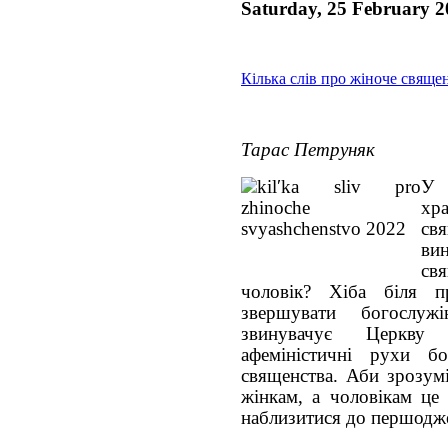
Saturday, 25 February 2
Кілька слів про жіноче свяще
Тарас Петруняк
У 
х
св
ви
св
чоловік? Хіба біля 
звершувати богослуж
звинувачує Церкву 
афеміністичні рухи б
священства. Аби зрозум
жінкам, а чоловікам це
наблизитися до першодже