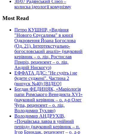
30/07
Радянський Союз –
колиска ідеології комунізму
Most Read
Петро КУШНІР, «Видіння
"Нового Єрусалима" в книзі
Одкровення Йоана Богослова
(Од. 21). Інтертекстуально-
богословський аналіз» (науковий
керівник – о. ліц. Ростислав
Приріз, рецензент – о. ліц.
Андрій Нискогуз)
ЕФФАТА ДДС: "Не судіть і не
будете суджені". Частина 2
(випуск №40) [ВІДЕО]
Богдан ФЕДИНЯК, «Маріологія
папи Римського Венедикта XVI»
(науковий керівник – о. д-р Олег
Чупа, рецензент – о. ліц.
Володимир Тухлян)
Володимир АНДРУХІВ,
«Почаївська лавра в унійний
період» (науковий керівник – п.
Ігор Бриндак, рецензент – о. д-р