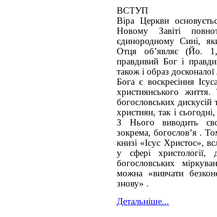
ВСТУП
Віра Церкви основуєть
Новому Завіті повно
єдинородному Сині, як
Отця об’являє (Йо. 1
правдивий Бог і правди
також і образ досконало
Бога є воскресіння Ісус
християнського життя.
богословських дискусій 
християн, так і сьогодні
З Нього виводить сво
зокрема, богослов’я . Т
книзі «Ісус Христос», в
у сфері христології,
богословських міркува
можна «вивчати безкон
знову» .
Детальніше...