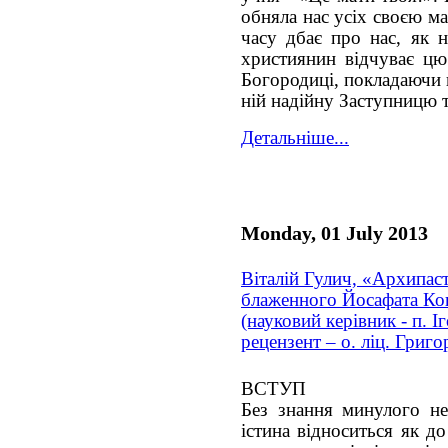
обняла нас усіх своєю м
часу дбає про нас, як 
християнин відчуває цю
Богородиці, покладаючи н
ній надійну Заступницю 
Детальніше...
Monday, 01 July 2013
Віталій Гулич, «Архипас
блаженного Йосафата Ко
(науковий керівник - п. І
рецензент – о. ліц. Григ
ВСТУП
Без знання минулого н
істина відноситься як д