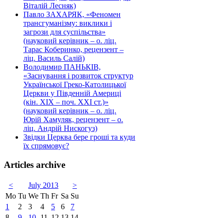
Віталій Лесняк)
Павло ЗАХАРЯК, «Феномен
трансгуманізму: виклики і
загрози для суспільства»
(науковий керівник – о. ліц.
Тарас Коберинко, рецензент –
ліц. Василь Салій)
Володимир ПАНЬКІВ,
«Заснування і розвиток структур
Української Греко-Католицької
Церкви у Південній Америці
(кін. ХІХ – поч. ХХІ ст.)»
(науковий керівник – о. ліц.
Юрій Хамуляк, рецензент – о.
ліц. Андрій Нискогуз)
Звідки Церква бере гроші та куди
їх спрямовує?
Articles archive
<
July 2013
>
Mo
Tu
We
Th
Fr
Sa
Su
1
2
3
4
5
6
7
8
9
10
11
12
13
14