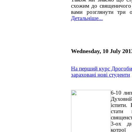
схожим до священичого с
вами розглянути три о
Детальніше...
Wednesday, 10 July 201
На перший курс Дрогобиц
зараховані нові студенти
6-10 лип
Духовній
іспити.
стати 
священст
3-ох дн
котр