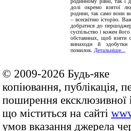
родинному рівні, так і 
долі окремо взятої лю
родини, так само вони ви
– всесвітню історію. Ва
добратися до першоджер
суспільство і кожен йог
обставинах, щоб взяти с
винаходи й здобутки 
помилок.
Детальніше...
© 2009-2026 Будь-яке
копiювання, публiкацiя, п
поширення ексклюзивної 
що мiститься на сайті
www
умов вказання джерела че