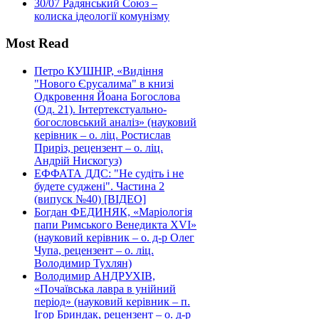
30/07
Радянський Союз –
колиска ідеології комунізму
Most Read
Петро КУШНІР, «Видіння
"Нового Єрусалима" в книзі
Одкровення Йоана Богослова
(Од. 21). Інтертекстуально-
богословський аналіз» (науковий
керівник – о. ліц. Ростислав
Приріз, рецензент – о. ліц.
Андрій Нискогуз)
ЕФФАТА ДДС: "Не судіть і не
будете суджені". Частина 2
(випуск №40) [ВІДЕО]
Богдан ФЕДИНЯК, «Маріологія
папи Римського Венедикта XVI»
(науковий керівник – о. д-р Олег
Чупа, рецензент – о. ліц.
Володимир Тухлян)
Володимир АНДРУХІВ,
«Почаївська лавра в унійний
період» (науковий керівник – п.
Ігор Бриндак, рецензент – о. д-р