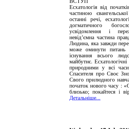
ВСТУП
Есхатологія від початкі
частиною євангельсько
останні речі, есхатол
догматичного богос
усвідомлення і пере
невід’ємна частина прав
Людина, яка завжди пере
може оминути питань 
існування всього люд
майбутнє. Есхатологічні
природними у всі часи
Спасителя про Своє Зно
Свого прилюдного навча
початок нового часу : «
близько; покайтеся і ві
Детальніше...