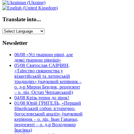
Translate into...
Newsletter
06/08
«Усі тварини рівні, але
деякі тварини рівніші»
05/08
Святослав САВЧИН,
«Таїнство священства у
візантійській та латинській
традиціях» (науковий керівник –
о. д-р Мирон Бендик, рецензент
– о. ліц. Остап Черхавський)
04/08
Крізь терни до зірок!
01/08
Юрій ГРИГЕЛЬ, «Перший
Нікейський собор: історично-
богословський аналіз» (науковий
керівник – о. ліц. Іван Гаваньо,
рецензент – о. д-р Володимир
Івасівка)