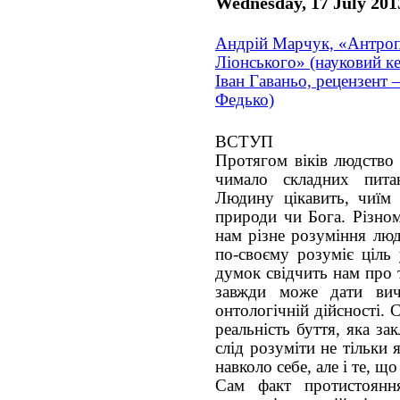
Wednesday, 17 July 201
Андрій Марчук, «Антроп
Ліонського» (науковий кер
Іван Гаваньо, рецензент 
Федько)
ВСТУП
Протягом віків людство 
чимало складних пита
Людину цікавить, чиїм 
природи чи Бога. Різном
нам різне розуміння лю
по-своєму розуміє ціль
думок свідчить нам про 
завжди може дати виче
онтологічній дійсності. 
реальність буття, яка за
слід розуміти не тільки
навколо себе, але і те, щ
Сам факт протистоян