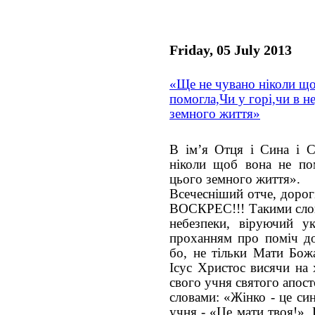
Friday, 05 July 2013
«Ще не чувано ніколи що
помогла,Чи у горі,чи в н
земного життя»
В ім’я Отця і Сина і 
ніколи щоб вона не пом
цього земного життя».
Всечесніший отче, доро
ВОСКРЕС!!! Такими слова
небезпеки, віруючий ук
проханням про поміч до
бо, не тільки Мати Божа
Ісус Христос висячи на х
свого учня святого апосто
словами: «Жінко - це син
учня - «Це мати твоя!».