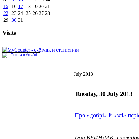
15
16
17
18
19
20
21
22
23
24
25
26
27
28
29
30
31
Visits
July 2013
Tuesday, 30 July 2013
Про «добрі» й «злі» пер
Ігор БРИНДАК, виклада