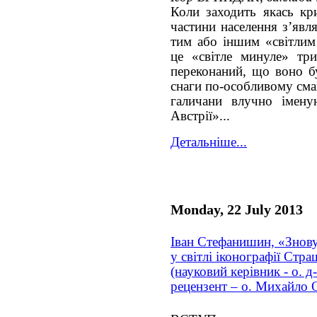
Коли заходить якась кри
частини населення з’явл
тим або іншим «світлим
це «світле минуле» тр
переконаний, що воно б
снаги по-особливому сма
галичани влучно імену
Австрії»...
Детальніше...
Monday, 22 July 2013
Іван Стефанишин, «Знов
у світлі іконографії Стр
(науковий керівник - о. 
рецензент – о. Михайло 