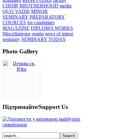
graduates
Rector's Office
faculty
CHOIR
BROTHERHOOD
media
QUO VADIS
MINOR
SEMINARY
PREPARATORY
COURCES
for candidates
MAGAZINE
DIPLOMA WORKS
Miscellaneous
oranta
news of minor
seminary
SEMINARY TODAY
Photo Gallery
Підтримайте/Support Us