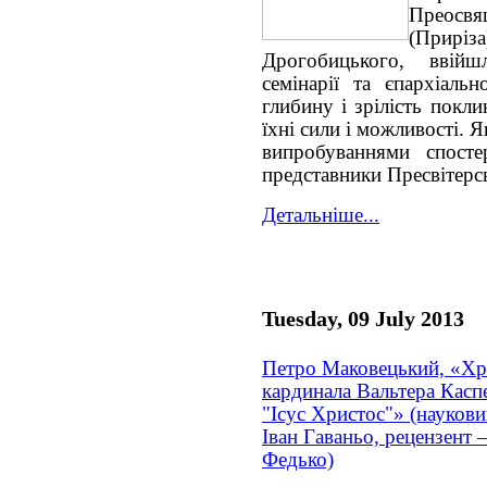
Преосв
(Прирі
Дрогобицького, ввійш
семінарії та єпархіальн
глибину і зрілість покл
їхні сили і можливості. 
випробуваннями спосте
представники Пресвітерсь
Детальніше...
Tuesday, 09 July 2013
Петро Маковецький, «Хр
кардинала Вальтера Касп
"Ісус Христос"» (науковий
Іван Гаваньо, рецензент 
Федько)