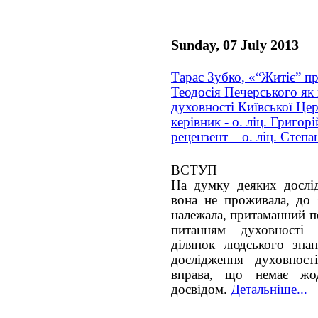
Sunday, 07 July 2013
Тарас Зубко, «“Житіє” п
Теодосія Печерського як 
духовності Київської Це
керівник - о. ліц. Григор
рецензент – о. ліц. Степа
ВСТУП
На думку деяких дослід
вона не проживала, до я
належала, притаманний п
питанням духовності 
ділянок людського знан
дослідження духовност
вправа, що немає жод
досвідом.
Детальніше...