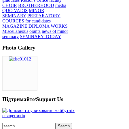
graduates
Rector's Office
faculty
CHOIR
BROTHERHOOD
media
QUO VADIS
MINOR
SEMINARY
PREPARATORY
COURCES
for candidates
MAGAZINE
DIPLOMA WORKS
Miscellaneous
oranta
news of minor
seminary
SEMINARY TODAY
Photo Gallery
Підтримайте/Support Us