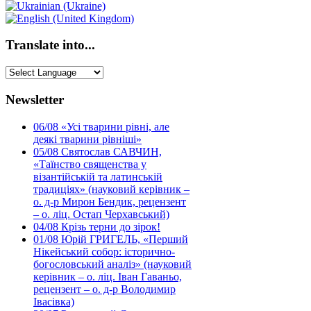
Translate into...
Newsletter
06/08
«Усі тварини рівні, але
деякі тварини рівніші»
05/08
Святослав САВЧИН,
«Таїнство священства у
візантійській та латинській
традиціях» (науковий керівник –
о. д-р Мирон Бендик, рецензент
– о. ліц. Остап Черхавський)
04/08
Крізь терни до зірок!
01/08
Юрій ГРИГЕЛЬ, «Перший
Нікейський собор: історично-
богословський аналіз» (науковий
керівник – о. ліц. Іван Гаваньо,
рецензент – о. д-р Володимир
Івасівка)