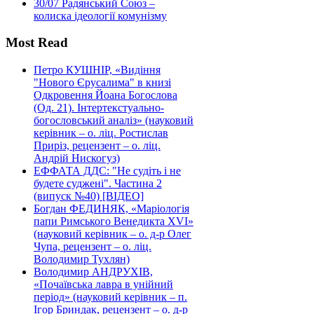
30/07
Радянський Союз –
колиска ідеології комунізму
Most Read
Петро КУШНІР, «Видіння
"Нового Єрусалима" в книзі
Одкровення Йоана Богослова
(Од. 21). Інтертекстуально-
богословський аналіз» (науковий
керівник – о. ліц. Ростислав
Приріз, рецензент – о. ліц.
Андрій Нискогуз)
ЕФФАТА ДДС: "Не судіть і не
будете суджені". Частина 2
(випуск №40) [ВІДЕО]
Богдан ФЕДИНЯК, «Маріологія
папи Римського Венедикта XVI»
(науковий керівник – о. д-р Олег
Чупа, рецензент – о. ліц.
Володимир Тухлян)
Володимир АНДРУХІВ,
«Почаївська лавра в унійний
період» (науковий керівник – п.
Ігор Бриндак, рецензент – о. д-р