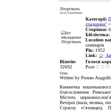
Лїтургіконъ
сієсть Служебникъ
Категорії:
П
спадщина"
Сторінки:
6
Бібліотека:
Location n
семінарія
Рік:
1952
Link:
За
Візитів:
Голоси кори
32692
Poor
Опис
Written by Роман Андрій
Книжечка кишенькового
благословення Римсько
Містить церковнословʼ
Вечірні (мала, велика, по
Страсну пʼятницю), По