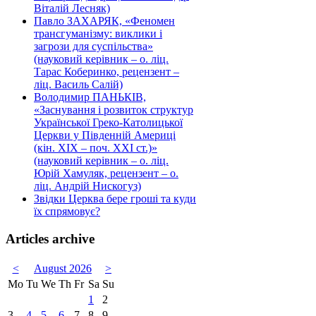
Віталій Лесняк)
Павло ЗАХАРЯК, «Феномен
трансгуманізму: виклики і
загрози для суспільства»
(науковий керівник – о. ліц.
Тарас Коберинко, рецензент –
ліц. Василь Салій)
Володимир ПАНЬКІВ,
«Заснування і розвиток структур
Української Греко-Католицької
Церкви у Південній Америці
(кін. ХІХ – поч. ХХІ ст.)»
(науковий керівник – о. ліц.
Юрій Хамуляк, рецензент – о.
ліц. Андрій Нискогуз)
Звідки Церква бере гроші та куди
їх спрямовує?
Articles archive
<
August 2026
>
Mo
Tu
We
Th
Fr
Sa
Su
1
2
3
4
5
6
7
8
9