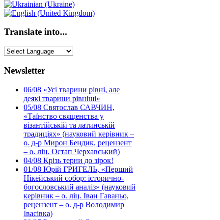
Translate into...
Newsletter
06/08
«Усі тварини рівні, але
деякі тварини рівніші»
05/08
Святослав САВЧИН,
«Таїнство священства у
візантійській та латинській
традиціях» (науковий керівник –
о. д-р Мирон Бендик, рецензент
– о. ліц. Остап Черхавський)
04/08
Крізь терни до зірок!
01/08
Юрій ГРИГЕЛЬ, «Перший
Нікейський собор: історично-
богословський аналіз» (науковий
керівник – о. ліц. Іван Гаваньо,
рецензент – о. д-р Володимир
Івасівка)