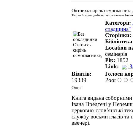
Октоихъ сирічь осмогласникъ
Творенїє преподобнаго отца нашего Іоанн
Категорії:
спадщина"
Сторінки:
Бібліотека
Location 
семінарія
Рік:
1852
Link:
З
Візитів:
Голоси кор
19339
Poor
Опис
Книга видана соборними
Івана Предтечі у Перемиш
церковно-словʼянські тек
службу восьми гласів та 
ввечері.