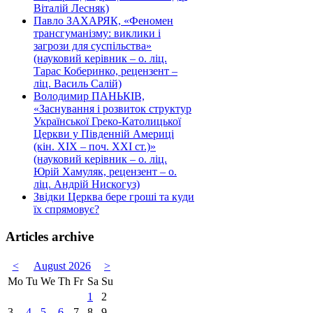
Віталій Лесняк)
Павло ЗАХАРЯК, «Феномен
трансгуманізму: виклики і
загрози для суспільства»
(науковий керівник – о. ліц.
Тарас Коберинко, рецензент –
ліц. Василь Салій)
Володимир ПАНЬКІВ,
«Заснування і розвиток структур
Української Греко-Католицької
Церкви у Південній Америці
(кін. ХІХ – поч. ХХІ ст.)»
(науковий керівник – о. ліц.
Юрій Хамуляк, рецензент – о.
ліц. Андрій Нискогуз)
Звідки Церква бере гроші та куди
їх спрямовує?
Articles archive
<
August 2026
>
Mo
Tu
We
Th
Fr
Sa
Su
1
2
3
4
5
6
7
8
9