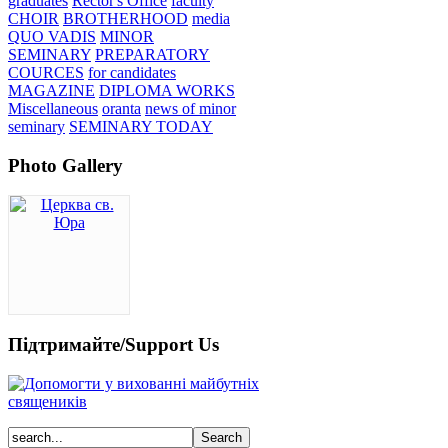
graduates
Rector's Office
faculty
CHOIR
BROTHERHOOD
media
QUO VADIS
MINOR
SEMINARY
PREPARATORY
COURCES
for candidates
MAGAZINE
DIPLOMA WORKS
Miscellaneous
oranta
news of minor
seminary
SEMINARY TODAY
Photo Gallery
Підтримайте/Support Us