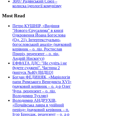
30/07
Радянський Союз –
колиска ідеології комунізму
Most Read
Петро КУШНІР, «Видіння
"Нового Єрусалима" в книзі
Одкровення Йоана Богослова
(Од. 21). Інтертекстуально-
богословський аналіз» (науковий
керівник – о. ліц. Ростислав
Приріз, рецензент – о. ліц.
Андрій Нискогуз)
ЕФФАТА ДДС: "Не судіть і не
будете суджені". Частина 2
(випуск №40) [ВІДЕО]
Богдан ФЕДИНЯК, «Маріологія
папи Римського Венедикта XVI»
(науковий керівник – о. д-р Олег
Чупа, рецензент – о. ліц.
Володимир Тухлян)
Володимир АНДРУХІВ,
«Почаївська лавра в унійний
період» (науковий керівник – п.
Ігор Бриндак, рецензент – о. д-р