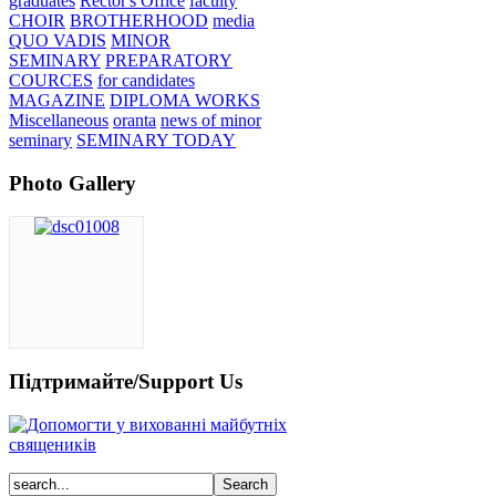
graduates
Rector's Office
faculty
CHOIR
BROTHERHOOD
media
QUO VADIS
MINOR
SEMINARY
PREPARATORY
COURCES
for candidates
MAGAZINE
DIPLOMA WORKS
Miscellaneous
oranta
news of minor
seminary
SEMINARY TODAY
Photo Gallery
Підтримайте/Support Us