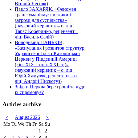
Віталій Лесняк)
Павло ЗАХАРЯК, «Феномен
трансгуманізму: виклики і
загрози для суспільства»
(науковий керівник – о. ліц.
Тарас Коберинко, рецензент –
ліц. Василь Салій)
Володимир ПАНЬКІВ,
«Заснування і розвиток структур
Української Греко-Католицької
Церкви у Південній Америці
(кін. ХІХ – поч. ХХІ ст.)»
(науковий керівник – о. ліц.
Юрій Хамуляк, рецензент – о.
ліц. Андрій Нискогуз)
Звідки Церква бере гроші та куди
їх спрямовує?
Articles archive
<
August 2026
>
Mo
Tu
We
Th
Fr
Sa
Su
1
2
3
4
5
6
7
8
9