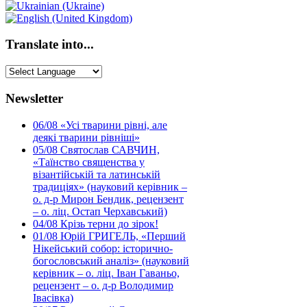
Translate into...
Newsletter
06/08
«Усі тварини рівні, але
деякі тварини рівніші»
05/08
Святослав САВЧИН,
«Таїнство священства у
візантійській та латинській
традиціях» (науковий керівник –
о. д-р Мирон Бендик, рецензент
– о. ліц. Остап Черхавський)
04/08
Крізь терни до зірок!
01/08
Юрій ГРИГЕЛЬ, «Перший
Нікейський собор: історично-
богословський аналіз» (науковий
керівник – о. ліц. Іван Гаваньо,
рецензент – о. д-р Володимир
Івасівка)