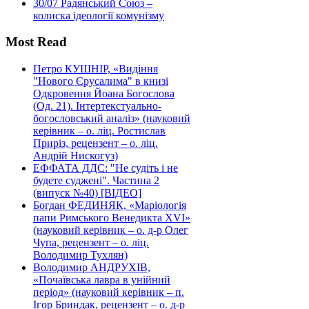
30/07
Радянський Союз –
колиска ідеології комунізму
Most Read
Петро КУШНІР, «Видіння
"Нового Єрусалима" в книзі
Одкровення Йоана Богослова
(Од. 21). Інтертекстуально-
богословський аналіз» (науковий
керівник – о. ліц. Ростислав
Приріз, рецензент – о. ліц.
Андрій Нискогуз)
ЕФФАТА ДДС: "Не судіть і не
будете суджені". Частина 2
(випуск №40) [ВІДЕО]
Богдан ФЕДИНЯК, «Маріологія
папи Римського Венедикта XVI»
(науковий керівник – о. д-р Олег
Чупа, рецензент – о. ліц.
Володимир Тухлян)
Володимир АНДРУХІВ,
«Почаївська лавра в унійний
період» (науковий керівник – п.
Ігор Бриндак, рецензент – о. д-р