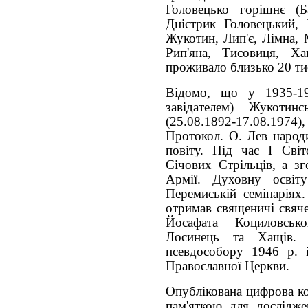
Головецько горішнє (Б
Дністрик Головецький, 
Жукотин, Лип'є, Лімна,
Рип'яна, Тисовиця, Х
проживало близько 20 тис
Відомо, що у 1935-1
завідателем)
Жукотин
(25.08.1892-17.08.1974)
Протокол. О. Лев народи
повіту. Під час І Світ
Січових Стрільців, а зг
Армії. Духовну освіт
Перемиській семінаріях
отримав священичі свяче
Йосафата Коциловсь
Лосинець та Хащів. 
псевдособору 1946 р. 
Православної Церкви.
Опублікована цифрова ко
пам'яткою для дослідже