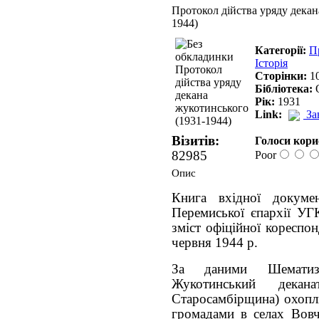
Протокол дійства уряду декан
1944)
Категорії:
П
Історія
Сторінки:
1
Бібліотека:
Рік:
1931
Link:
За
Візитів:
Голоси кори
82985
Poor
Опис
Книга вхідної докумен
Перемиської єпархії УГ
зміст офіційної кореспон
червня 1944 р.
За даними Шематиз
Жукотинський декан
Старосамбірщина) охопл
громадами в селах Вовче