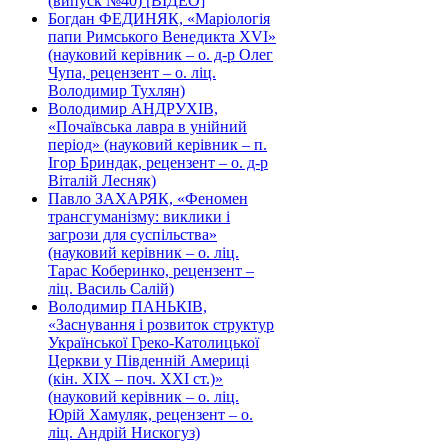
(випуск №40) [ВІДЕО]
Богдан ФЕДИНЯК, «Маріологія
папи Римського Венедикта XVI»
(науковий керівник – о. д-р Олег
Чупа, рецензент – о. ліц.
Володимир Тухлян)
Володимир АНДРУХІВ,
«Почаївська лавра в унійний
період» (науковий керівник – п.
Ігор Бриндак, рецензент – о. д-р
Віталій Лесняк)
Павло ЗАХАРЯК, «Феномен
трансгуманізму: виклики і
загрози для суспільства»
(науковий керівник – о. ліц.
Тарас Коберинко, рецензент –
ліц. Василь Салій)
Володимир ПАНЬКІВ,
«Заснування і розвиток структур
Української Греко-Католицької
Церкви у Південній Америці
(кін. ХІХ – поч. ХХІ ст.)»
(науковий керівник – о. ліц.
Юрій Хамуляк, рецензент – о.
ліц. Андрій Нискогуз)