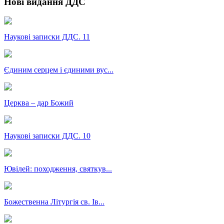
Нові видання ДДС
Наукові записки ДДС. 11
Єдиним серцем і єдиними вус...
Церква – дар Божий
Наукові записки ДДС. 10
Ювілей: походження, святкув...
Божественна Літургія св. Ів...