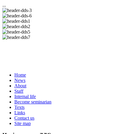
...
Home
News
About
Staff
Internal life
Become seminarian
Texts
Links
Contact us
Site map