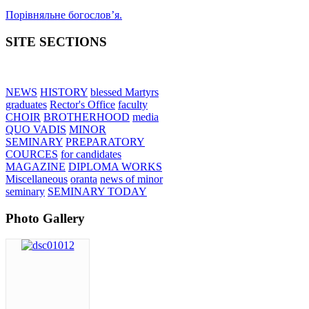
Порівняльне богословʼя.
SITE SECTIONS
NEWS
HISTORY
blessed Martyrs
graduates
Rector's Office
faculty
CHOIR
BROTHERHOOD
media
QUO VADIS
MINOR
SEMINARY
PREPARATORY
COURCES
for candidates
MAGAZINE
DIPLOMA WORKS
Miscellaneous
oranta
news of minor
seminary
SEMINARY TODAY
Photo Gallery