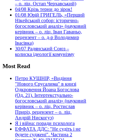
– о. ліц. Остап Черхавський)
04/08
Крізь терни до зірок!
01/08
Юрій ГРИГЕЛЬ, «Перший
Нікейський собор: історично-
богословський аналіз» (науковий
керівник – о. ліц. Іван Гаваньо,
рецензент – о. д-р Володимир
Івасівка)
30/07
Радянський Союз –
колиска ідеології комунізму
Most Read
Петро КУШНІР, «Видіння
"Нового Єрусалима" в книзі
Одкровення Йоана Богослова
(Од. 21). Інтертекстуально-
богословський аналіз» (науковий
керівник – о. ліц. Ростислав
Приріз, рецензент – о. ліц.
Андрій Нискогуз)
Я і війна: поради психолога
ЕФФАТА ДДС: "Не судіть і не
будете суджені". Частина 2