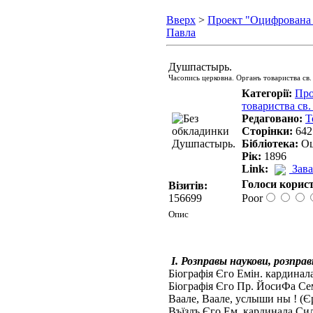
Вверх
>
Проект "Оцифрована
Павла
Душпастырь.
Часопись церковна. Органъ товариства св.
Категорії:
Про
товариства св.
Редаговано:
Т
Сторінки:
642
Бібліотека:
Оц
Рік:
1896
Link:
Зав
Голоси корист
Візитів:
156699
Poor
Опис
I. Розправы наукови, розпра
Біографія Єго Емін. кардинала 
Біографія Єго Пр. ЙосиФа Сем
Ваале, Ваале, услыши ны ! (Єр
Въїздъ Єго Ем. кардинала Сил