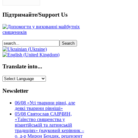
Підтримайте/Support Us
Translate into...
Newsletter
06/08
«Усі тварини рівні, але
деякі тварини рівніші»
05/08
Святослав САВЧИН,
«Таїнство священства у
візантійській та латинській
традиціях» (науковий керівник –
о. д-р Мирон Бендик, рецензент