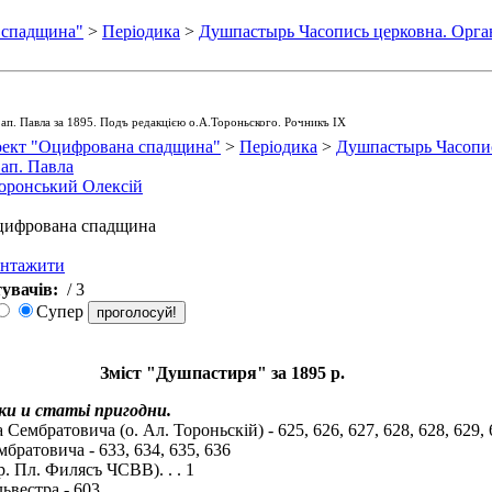
 спадщина"
>
Періодика
>
Душпастырь Часопись церковна. Орган
 ап. Павла за 1895. Подъ редакцією о.А.Тороньского. Рочникъ ІХ
ект "Оцифрована спадщина"
>
Періодика
>
Душпастырь Часопис
 ап. Павла
оронський Олексій
ифрована спадщина
антажити
увачів:
/ 3
Супер
Зміст "Душпастиря" за 1895 р.
вки и статьі пригодни.
Сембратовича (о. Ал. Тороньскій) - 625, 626, 627, 628, 628, 629, 
братовича - 633, 634, 635, 636
. Пл. Филясъ ЧСВВ). . . 1
ьвестра - 603