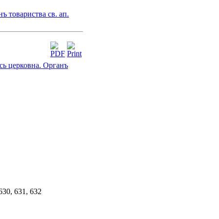
ъ товариства св. ап.
ь церковна. Органъ
630, 631, 632