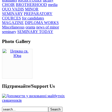
graduates
Rector's Office
faculty
CHOIR
BROTHERHOOD
media
QUO VADIS
MINOR
SEMINARY
PREPARATORY
COURCES
for candidates
MAGAZINE
DIPLOMA WORKS
Miscellaneous
oranta
news of minor
seminary
SEMINARY TODAY
Photo Gallery
Підтримайте/Support Us