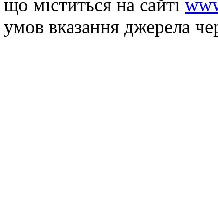
що мiститься на сайті
www
умов вказання джерела че