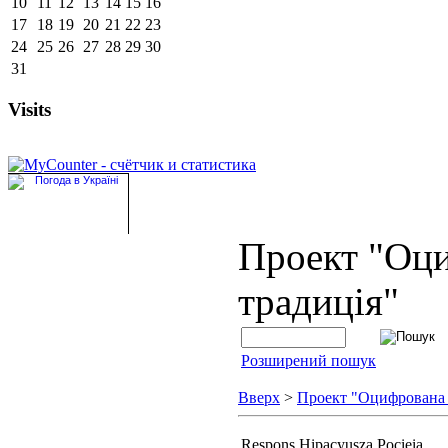
10
11
12
13
14
15
16
17
18
19
20
21
22
23
24
25
26
27
28
29
30
31
Visits
Проект "Оц
традиція"
Розширений пошук
Вверх
>
Проект "Оцифрована
Respons Hipacyusza Pocieia