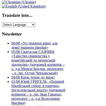
Translate into...
Newsletter
06/08
«Усі тварини рівні, але
деякі тварини рівніші»
05/08
Святослав САВЧИН,
«Таїнство священства у
візантійській та латинській
традиціях» (науковий керівник –
о. д-р Мирон Бендик, рецензент
– о. ліц. Остап Черхавський)
04/08
Крізь терни до зірок!
01/08
Юрій ГРИГЕЛЬ, «Перший
Нікейський собор: історично-
богословський аналіз» (науковий
керівник – о. ліц. Іван Гаваньо,
рецензент – о. д-р Володимир
Івасівка)