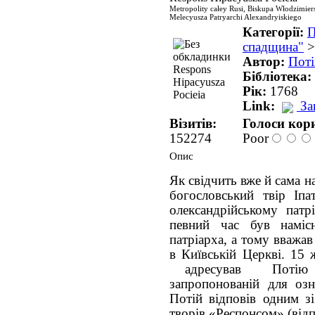
Metropolity całey Rusi, Biskupa Włodzimiers
Melecyusza Patryarchi Alexandryiskiego
Категорії:
П
спадщина"
Автор:
Поті
Бібліотека:
Рік:
1768
Link:
За
Візитів:
Голоси кори
152274
Poor
Опис
Як свідчить вже й сама н
богословський твір Іпа
олександрійському патр
певний час був намісн
патріарха, а тому вважав
в Київській Церкві. 15 
адресував Потію л
запропонованій для озн
Потій відповів одним з
творів «Респонсом» (від