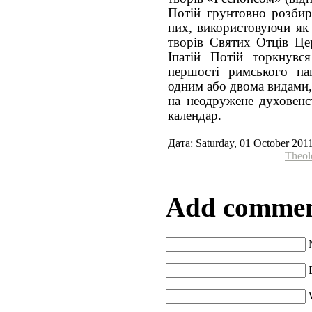
Потій грунтовно розбира
них, використовуючи як 
творів Святих Отців Це
Іпатій Потій торкнувс
першості римського па
одним або двома видами,
на неодружене духовенс
календар.
Дата: Saturday, 01 October 201
Theol
Add comme