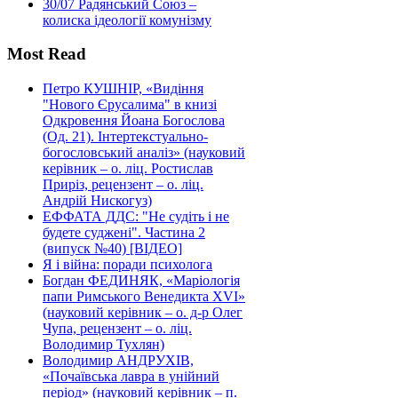
30/07
Радянський Союз –
колиска ідеології комунізму
Most Read
Петро КУШНІР, «Видіння
"Нового Єрусалима" в книзі
Одкровення Йоана Богослова
(Од. 21). Інтертекстуально-
богословський аналіз» (науковий
керівник – о. ліц. Ростислав
Приріз, рецензент – о. ліц.
Андрій Нискогуз)
ЕФФАТА ДДС: "Не судіть і не
будете суджені". Частина 2
(випуск №40) [ВІДЕО]
Я і війна: поради психолога
Богдан ФЕДИНЯК, «Маріологія
папи Римського Венедикта XVI»
(науковий керівник – о. д-р Олег
Чупа, рецензент – о. ліц.
Володимир Тухлян)
Володимир АНДРУХІВ,
«Почаївська лавра в унійний
період» (науковий керівник – п.