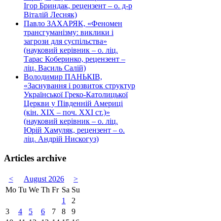
Ігор Бриндак, рецензент – о. д-р
Віталій Лесняк)
Павло ЗАХАРЯК, «Феномен
трансгуманізму: виклики і
загрози для суспільства»
(науковий керівник – о. ліц.
Тарас Коберинко, рецензент –
ліц. Василь Салій)
Володимир ПАНЬКІВ,
«Заснування і розвиток структур
Української Греко-Католицької
Церкви у Південній Америці
(кін. ХІХ – поч. ХХІ ст.)»
(науковий керівник – о. ліц.
Юрій Хамуляк, рецензент – о.
ліц. Андрій Нискогуз)
Articles archive
<
August 2026
>
Mo
Tu
We
Th
Fr
Sa
Su
1
2
3
4
5
6
7
8
9