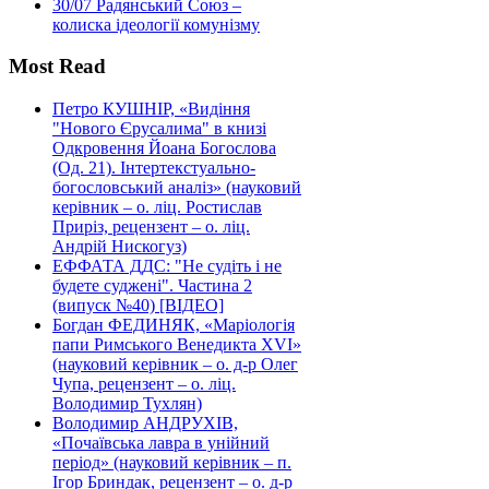
30/07
Радянський Союз –
колиска ідеології комунізму
Most Read
Петро КУШНІР, «Видіння
"Нового Єрусалима" в книзі
Одкровення Йоана Богослова
(Од. 21). Інтертекстуально-
богословський аналіз» (науковий
керівник – о. ліц. Ростислав
Приріз, рецензент – о. ліц.
Андрій Нискогуз)
ЕФФАТА ДДС: "Не судіть і не
будете суджені". Частина 2
(випуск №40) [ВІДЕО]
Богдан ФЕДИНЯК, «Маріологія
папи Римського Венедикта XVI»
(науковий керівник – о. д-р Олег
Чупа, рецензент – о. ліц.
Володимир Тухлян)
Володимир АНДРУХІВ,
«Почаївська лавра в унійний
період» (науковий керівник – п.
Ігор Бриндак, рецензент – о. д-р