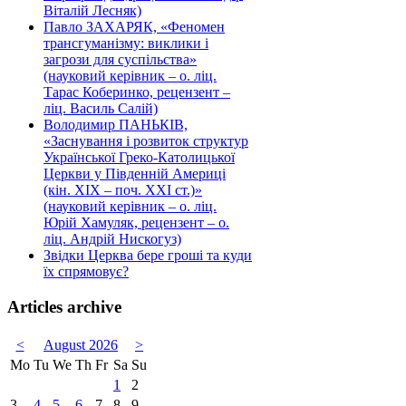
Віталій Лесняк)
Павло ЗАХАРЯК, «Феномен
трансгуманізму: виклики і
загрози для суспільства»
(науковий керівник – о. ліц.
Тарас Коберинко, рецензент –
ліц. Василь Салій)
Володимир ПАНЬКІВ,
«Заснування і розвиток структур
Української Греко-Католицької
Церкви у Південній Америці
(кін. ХІХ – поч. ХХІ ст.)»
(науковий керівник – о. ліц.
Юрій Хамуляк, рецензент – о.
ліц. Андрій Нискогуз)
Звідки Церква бере гроші та куди
їх спрямовує?
Articles archive
<
August 2026
>
Mo
Tu
We
Th
Fr
Sa
Su
1
2
3
4
5
6
7
8
9