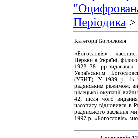
"Оцифрован
Періодика
> 
Категорії Богословія
«Богословія» – часопис,
Церкви в Україні, філософ
1923–38 рр.видавався
Українським Богослов
(УБНТ). У 1939 р., із 
радянським режимом, ви
німецької окупації вийш
42, після чого виданн
часопису відновився в Р
радянського заслання ми
1997 р. «Богословія» зно
Богословія 12