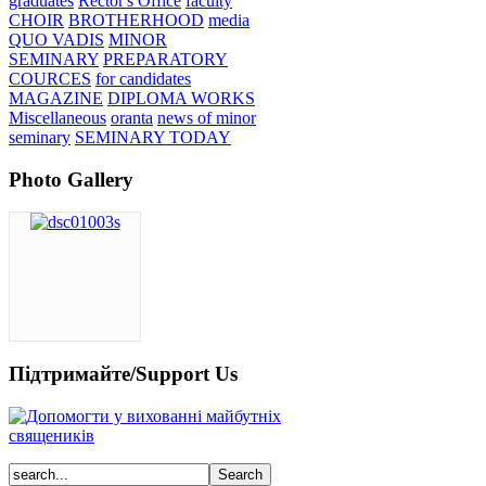
graduates
Rector's Office
faculty
CHOIR
BROTHERHOOD
media
QUO VADIS
MINOR
SEMINARY
PREPARATORY
COURCES
for candidates
MAGAZINE
DIPLOMA WORKS
Miscellaneous
oranta
news of minor
seminary
SEMINARY TODAY
Photo Gallery
Підтримайте/Support Us