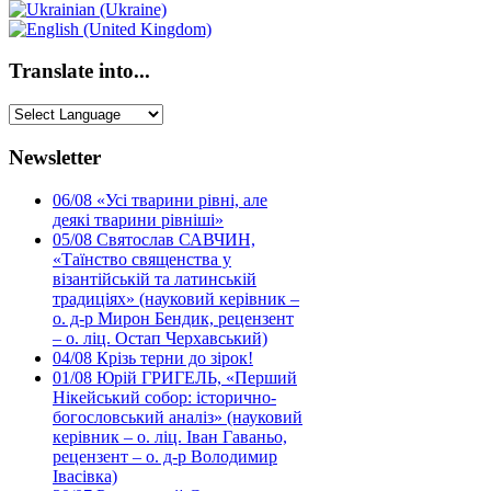
Translate into...
Newsletter
06/08
«Усі тварини рівні, але
деякі тварини рівніші»
05/08
Святослав САВЧИН,
«Таїнство священства у
візантійській та латинській
традиціях» (науковий керівник –
о. д-р Мирон Бендик, рецензент
– о. ліц. Остап Черхавський)
04/08
Крізь терни до зірок!
01/08
Юрій ГРИГЕЛЬ, «Перший
Нікейський собор: історично-
богословський аналіз» (науковий
керівник – о. ліц. Іван Гаваньо,
рецензент – о. д-р Володимир
Івасівка)