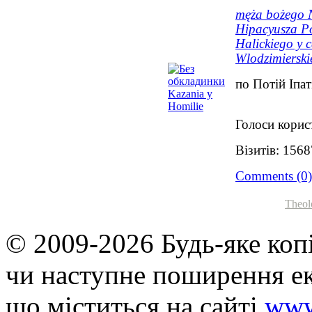
męża bożego N
Hipacyusza Po
Halickiego y c
Wlodzimierski
по Потій Іпат
Голоси корис
Візитів: 156
Comments (0)
Theol
© 2009-2026 Будь-яке коп
чи наступне поширення ек
що мiститься на сайті
www