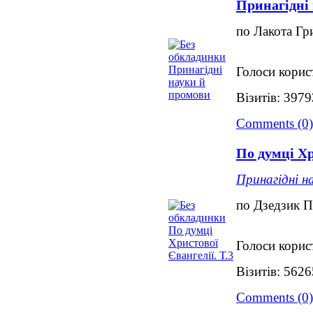
Принагідні
по Лакота Гр
Голоси корис
Візитів: 3979
Comments (0)
По думці Хр
Принагідні н
по Дзедзик П
Голоси корис
Візитів: 5626
Comments (0)