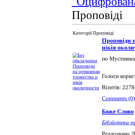
"Оцифрован
Проповіді
Категорії Проповіді
Проповіди 
нікія окол
по Мустияно
Голоси корис
Візитів: 2278
Comments (0)
Боже Слово
Біблїотека п
Редаговано 