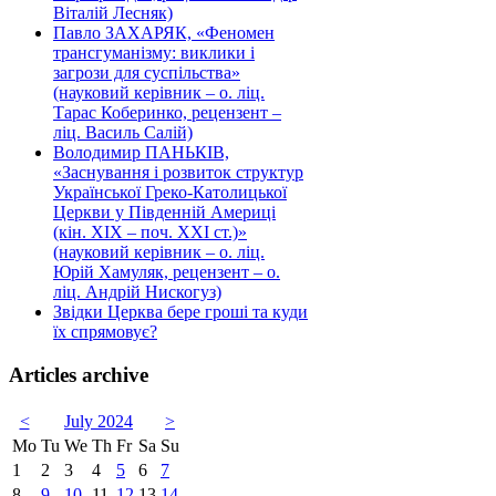
Віталій Лесняк)
Павло ЗАХАРЯК, «Феномен
трансгуманізму: виклики і
загрози для суспільства»
(науковий керівник – о. ліц.
Тарас Коберинко, рецензент –
ліц. Василь Салій)
Володимир ПАНЬКІВ,
«Заснування і розвиток структур
Української Греко-Католицької
Церкви у Південній Америці
(кін. ХІХ – поч. ХХІ ст.)»
(науковий керівник – о. ліц.
Юрій Хамуляк, рецензент – о.
ліц. Андрій Нискогуз)
Звідки Церква бере гроші та куди
їх спрямовує?
Articles archive
<
July 2024
>
Mo
Tu
We
Th
Fr
Sa
Su
1
2
3
4
5
6
7
8
9
10
11
12
13
14