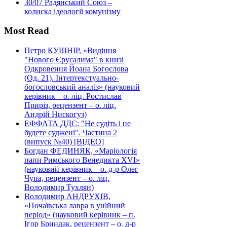
30/07
Радянський Союз –
колиска ідеології комунізму
Most Read
Петро КУШНІР, «Видіння
"Нового Єрусалима" в книзі
Одкровення Йоана Богослова
(Од. 21). Інтертекстуально-
богословський аналіз» (науковий
керівник – о. ліц. Ростислав
Приріз, рецензент – о. ліц.
Андрій Нискогуз)
ЕФФАТА ДДС: "Не судіть і не
будете суджені". Частина 2
(випуск №40) [ВІДЕО]
Богдан ФЕДИНЯК, «Маріологія
папи Римського Венедикта XVI»
(науковий керівник – о. д-р Олег
Чупа, рецензент – о. ліц.
Володимир Тухлян)
Володимир АНДРУХІВ,
«Почаївська лавра в унійний
період» (науковий керівник – п.
Ігор Бриндак, рецензент – о. д-р