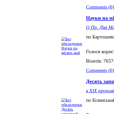
Comments (0)
Науки на м
О Пр. Діві М
по Бартошевс
Голоси корис
Візитів: 7657
Comments (0)
Десять запо
в ХІХ пропов
по Білинськи