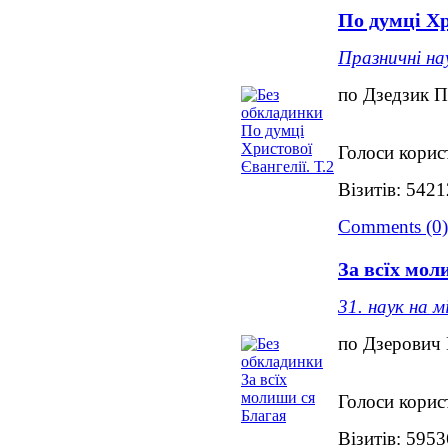
По думці Хр
Празничні на
по Дзедзик П
Голоси корис
Візитів: 5421
Comments (0)
За всїх мол
31. наук на м
по Дзерович
Голоси корис
Візитів: 5953