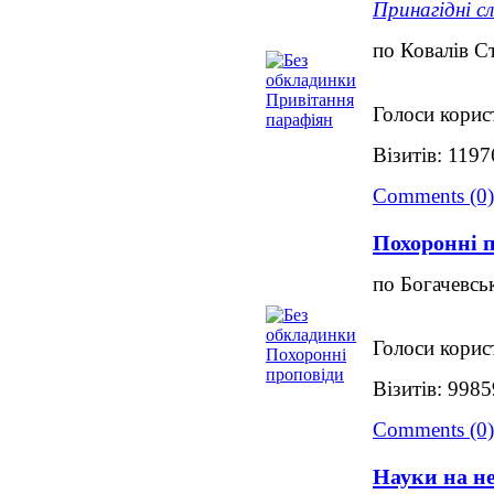
Принагідні с
по Ковалів С
Голоси корис
Візитів: 119
Comments (0)
Похоронні 
по Богачевсь
Голоси корис
Візитів: 9985
Comments (0)
Науки на не