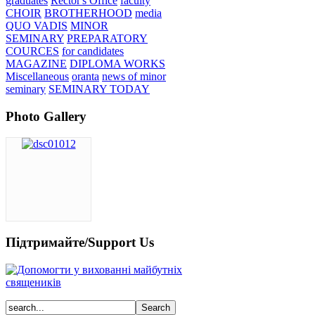
graduates
Rector's Office
faculty
CHOIR
BROTHERHOOD
media
QUO VADIS
MINOR
SEMINARY
PREPARATORY
COURCES
for candidates
MAGAZINE
DIPLOMA WORKS
Miscellaneous
oranta
news of minor
seminary
SEMINARY TODAY
Photo Gallery
Підтримайте/Support Us