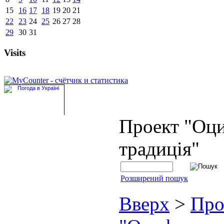
15
16
17
18
19
20
21
22
23
24
25
26
27
28
29
30
31
Visits
Проект "Оц
традиція"
Розширений пошук
Вверх
>
Про