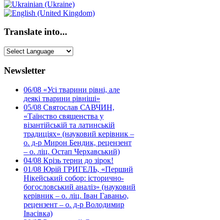
Translate into...
Newsletter
06/08
«Усі тварини рівні, але
деякі тварини рівніші»
05/08
Святослав САВЧИН,
«Таїнство священства у
візантійській та латинській
традиціях» (науковий керівник –
о. д-р Мирон Бендик, рецензент
– о. ліц. Остап Черхавський)
04/08
Крізь терни до зірок!
01/08
Юрій ГРИГЕЛЬ, «Перший
Нікейський собор: історично-
богословський аналіз» (науковий
керівник – о. ліц. Іван Гаваньо,
рецензент – о. д-р Володимир
Івасівка)