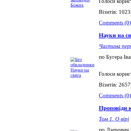
Голоси корис
Візитів: 102
Comments (0)
Науки на с
Частина пе
по Бугера Іва
Голоси корис
Візитів: 265
Comments (0)
Проповіди 
Том 1. О вірі
по Дзерович