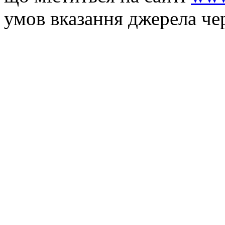
умов вказання джерела че