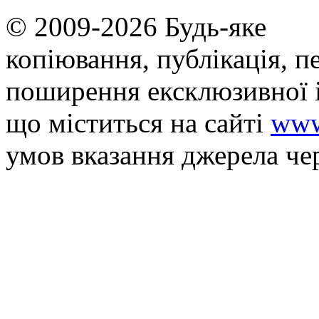
© 2009-2026 Будь-яке
копiювання, публiкацiя, п
поширення ексклюзивної 
що мiститься на сайті
www
умов вказання джерела че