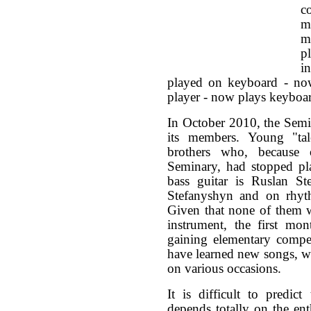
c
m
m
p
i
played on keyboard - now
player - now plays keyboar
In October 2010, the Sem
its members. Young "tal
brothers who, because 
Seminary, had stopped p
bass guitar is Ruslan S
Stefanyshyn and on rhyt
Given that none of them we
instrument, the first mon
gaining elementary compe
have learned new songs, w
on various occasions.
It is difficult to predic
depends totally on the en