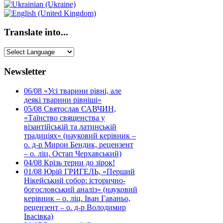
Translate into...
Newsletter
06/08
«Усі тварини рівні, але
деякі тварини рівніші»
05/08
Святослав САВЧИН,
«Таїнство священства у
візантійській та латинській
традиціях» (науковий керівник –
о. д-р Мирон Бендик, рецензент
– о. ліц. Остап Черхавський)
04/08
Крізь терни до зірок!
01/08
Юрій ГРИГЕЛЬ, «Перший
Нікейський собор: історично-
богословський аналіз» (науковий
керівник – о. ліц. Іван Гаваньо,
рецензент – о. д-р Володимир
Івасівка)