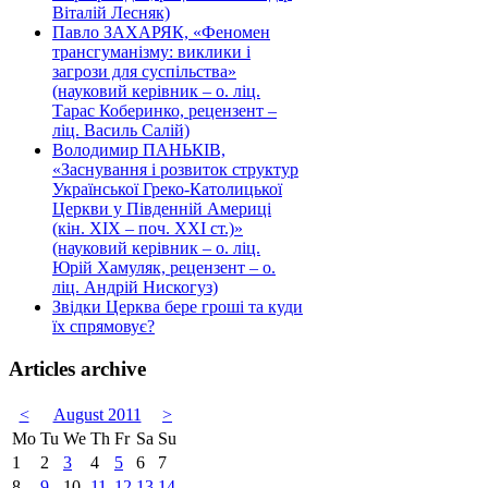
Віталій Лесняк)
Павло ЗАХАРЯК, «Феномен
трансгуманізму: виклики і
загрози для суспільства»
(науковий керівник – о. ліц.
Тарас Коберинко, рецензент –
ліц. Василь Салій)
Володимир ПАНЬКІВ,
«Заснування і розвиток структур
Української Греко-Католицької
Церкви у Південній Америці
(кін. ХІХ – поч. ХХІ ст.)»
(науковий керівник – о. ліц.
Юрій Хамуляк, рецензент – о.
ліц. Андрій Нискогуз)
Звідки Церква бере гроші та куди
їх спрямовує?
Articles archive
<
August 2011
>
Mo
Tu
We
Th
Fr
Sa
Su
1
2
3
4
5
6
7
8
9
10
11
12
13
14