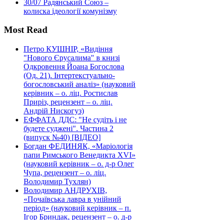
30/07
Радянський Союз –
колиска ідеології комунізму
Most Read
Петро КУШНІР, «Видіння
"Нового Єрусалима" в книзі
Одкровення Йоана Богослова
(Од. 21). Інтертекстуально-
богословський аналіз» (науковий
керівник – о. ліц. Ростислав
Приріз, рецензент – о. ліц.
Андрій Нискогуз)
ЕФФАТА ДДС: "Не судіть і не
будете суджені". Частина 2
(випуск №40) [ВІДЕО]
Богдан ФЕДИНЯК, «Маріологія
папи Римського Венедикта XVI»
(науковий керівник – о. д-р Олег
Чупа, рецензент – о. ліц.
Володимир Тухлян)
Володимир АНДРУХІВ,
«Почаївська лавра в унійний
період» (науковий керівник – п.
Ігор Бриндак, рецензент – о. д-р