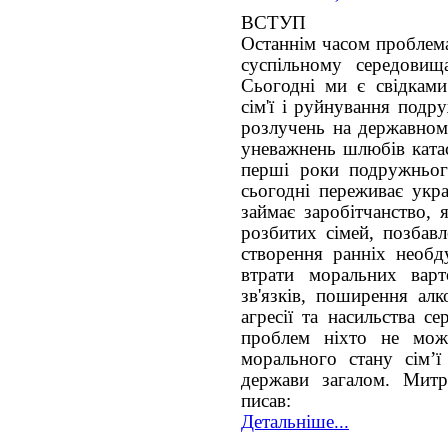
ВСТУП
Останнім часом проблема 
суспільному середовищ
Сьогодні ми є свідками
сім'ї і руйнування подру
розлучень на державному
уневажнень шлюбів катас
перші роки подружньог
сьогодні переживає укра
займає заробітчанство, 
розбитих сімей, позбавл
створення ранніх необд
втрати моральних варт
зв'язків, поширення алк
агресії та насильства с
проблем ніхто не мож
морального стану сім’ї
держави загалом. Мит
писав:
Детальніше...