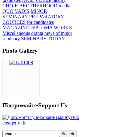
graduates
Rector's Office
faculty
CHOIR
BROTHERHOOD
media
QUO VADIS
MINOR
SEMINARY
PREPARATORY
COURCES
for candidates
MAGAZINE
DIPLOMA WORKS
Miscellaneous
oranta
news of minor
seminary
SEMINARY TODAY
Photo Gallery
Підтримайте/Support Us