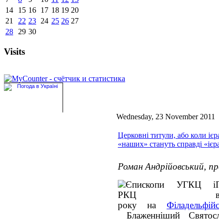
14
15
16
17
18
19
20
21
22
23
24
25
26
27
28
29
30
Visits
Wednesday, 23 November 2011
Церковні титули, або коли іє
«наших» стануть справді «ієр
Роман Андрійовський, пр
року на
Філадельфій
Блаженніший Святос