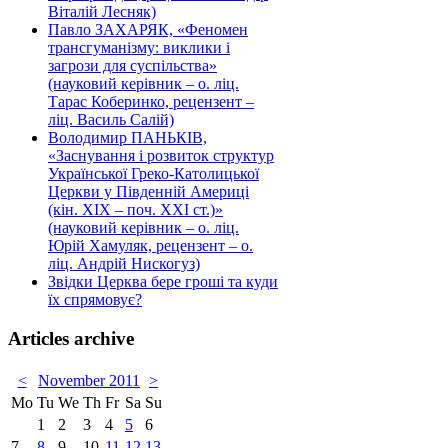
Віталій Лесняк)
Павло ЗАХАРЯК, «Феномен
трансгуманізму: виклики і
загрози для суспільства»
(науковий керівник – о. ліц.
Тарас Коберинко, рецензент –
ліц. Василь Салій)
Володимир ПАНЬКІВ,
«Заснування і розвиток структур
Української Греко-Католицької
Церкви у Південній Америці
(кін. ХІХ – поч. ХХІ ст.)»
(науковий керівник – о. ліц.
Юрій Хамуляк, рецензент – о.
ліц. Андрій Нискогуз)
Звідки Церква бере гроші та куди
їх спрямовує?
Articles archive
<
November 2011
>
Mo
Tu
We
Th
Fr
Sa
Su
1
2
3
4
5
6
7
8
9
10
11
12
13