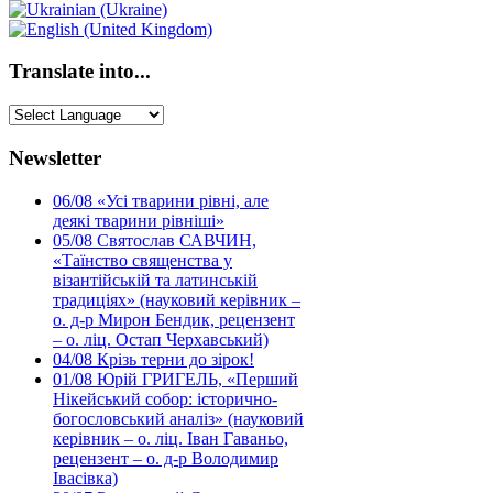
Translate into...
Newsletter
06/08
«Усі тварини рівні, але
деякі тварини рівніші»
05/08
Святослав САВЧИН,
«Таїнство священства у
візантійській та латинській
традиціях» (науковий керівник –
о. д-р Мирон Бендик, рецензент
– о. ліц. Остап Черхавський)
04/08
Крізь терни до зірок!
01/08
Юрій ГРИГЕЛЬ, «Перший
Нікейський собор: історично-
богословський аналіз» (науковий
керівник – о. ліц. Іван Гаваньо,
рецензент – о. д-р Володимир
Івасівка)