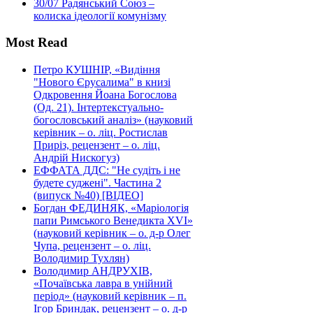
30/07
Радянський Союз –
колиска ідеології комунізму
Most Read
Петро КУШНІР, «Видіння
"Нового Єрусалима" в книзі
Одкровення Йоана Богослова
(Од. 21). Інтертекстуально-
богословський аналіз» (науковий
керівник – о. ліц. Ростислав
Приріз, рецензент – о. ліц.
Андрій Нискогуз)
ЕФФАТА ДДС: "Не судіть і не
будете суджені". Частина 2
(випуск №40) [ВІДЕО]
Богдан ФЕДИНЯК, «Маріологія
папи Римського Венедикта XVI»
(науковий керівник – о. д-р Олег
Чупа, рецензент – о. ліц.
Володимир Тухлян)
Володимир АНДРУХІВ,
«Почаївська лавра в унійний
період» (науковий керівник – п.
Ігор Бриндак, рецензент – о. д-р