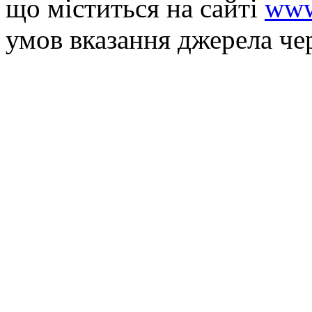
що мiститься на сайті
www
умов вказання джерела че