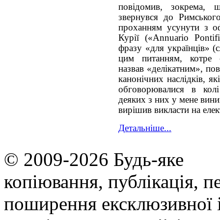
повідомив, зокрема,
звернувся до Римськог
проханням усунути з оф
Курії («Annuario Pontif
фразу «для українців» (
цим питанням, котре 
назвав «делікатним», пов
канонічних наслідків, я
обговорювалися в кол
деяких з них у мене вини
вирішив викласти на еле
Детальніше...
© 2009-2026 Будь-яке
копiювання, публiкацiя, п
поширення ексклюзивної 