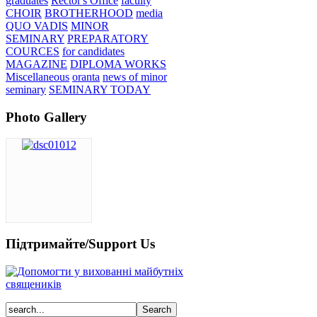
graduates
Rector's Office
faculty
CHOIR
BROTHERHOOD
media
QUO VADIS
MINOR
SEMINARY
PREPARATORY
COURCES
for candidates
MAGAZINE
DIPLOMA WORKS
Miscellaneous
oranta
news of minor
seminary
SEMINARY TODAY
Photo Gallery
Підтримайте/Support Us