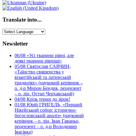
Translate into...
Newsletter
06/08
«Усі тварини рівні, але
деякі тварини рівніші»
05/08
Святослав САВЧИН,
«Таїнство священства у
візантійській та латинській
традиціях» (науковий керівник –
о. д-р Мирон Бендик, рецензент
– о. ліц. Остап Черхавський)
04/08
Крізь терни до зірок!
01/08
Юрій ГРИГЕЛЬ, «Перший
Нікейський собор: історично-
богословський аналіз» (науковий
керівник – о. ліц. Іван Гаваньо,
рецензент – о. д-р Володимир
Івасівка)