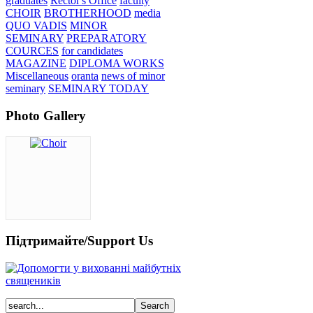
graduates
Rector's Office
faculty
CHOIR
BROTHERHOOD
media
QUO VADIS
MINOR
SEMINARY
PREPARATORY
COURCES
for candidates
MAGAZINE
DIPLOMA WORKS
Miscellaneous
oranta
news of minor
seminary
SEMINARY TODAY
Photo Gallery
Підтримайте/Support Us