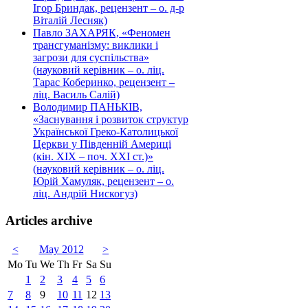
Ігор Бриндак, рецензент – о. д-р
Віталій Лесняк)
Павло ЗАХАРЯК, «Феномен
трансгуманізму: виклики і
загрози для суспільства»
(науковий керівник – о. ліц.
Тарас Коберинко, рецензент –
ліц. Василь Салій)
Володимир ПАНЬКІВ,
«Заснування і розвиток структур
Української Греко-Католицької
Церкви у Південній Америці
(кін. ХІХ – поч. ХХІ ст.)»
(науковий керівник – о. ліц.
Юрій Хамуляк, рецензент – о.
ліц. Андрій Нискогуз)
Articles archive
<
May 2012
>
Mo
Tu
We
Th
Fr
Sa
Su
1
2
3
4
5
6
7
8
9
10
11
12
13