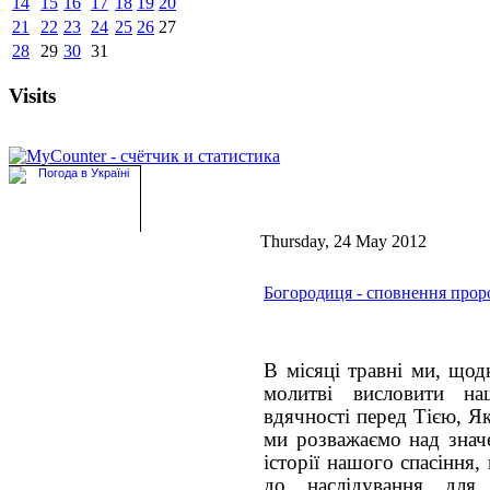
14
15
16
17
18
19
20
21
22
23
24
25
26
27
28
29
30
31
Visits
Thursday, 24 May 2012
Богородиця - сповнення прор
В місяці травні ми, щод
молитві висловити на
вдячності перед Тією, Я
ми розважаємо над знач
історії нашого спасіння, 
до наслідування для