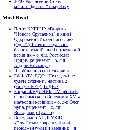
30/07
Радянський Союз –
колиска ідеології комунізму
Most Read
Петро КУШНІР, «Видіння
"Нового Єрусалима" в книзі
Одкровення Йоана Богослова
(Од. 21). Інтертекстуально-
богословський аналіз» (науковий
керівник – о. ліц. Ростислав
Приріз, рецензент – о. ліц.
Андрій Нискогуз)
Я і війна: поради психолога
ЕФФАТА ДДС: "Не судіть і не
будете суджені". Частина 2
(випуск №40) [ВІДЕО]
Богдан ФЕДИНЯК, «Маріологія
папи Римського Венедикта XVI»
(науковий керівник – о. д-р Олег
Чупа, рецензент – о. ліц.
Володимир Тухлян)
Володимир АНДРУХІВ,
«Почаївська лавра в унійний
період» (науковий керівник – п.