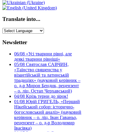
Translate into...
Newsletter
06/08
«Усі тварини рівні, але
деякі тварини рівніші»
05/08
Святослав САВЧИН,
«Таїнство священства у
візантійській та латинській
традиціях» (науковий керівник –
о. д-р Мирон Бендик, рецензент
– о. ліц. Остап Черхавський)
04/08
Крізь терни до зірок!
01/08
Юрій ГРИГЕЛЬ, «Перший
Нікейський собор: історично-
богословський аналіз» (науковий
керівник – о. ліц. Іван Гаваньо,
рецензент – о. д-р Володимир
Івасівка)