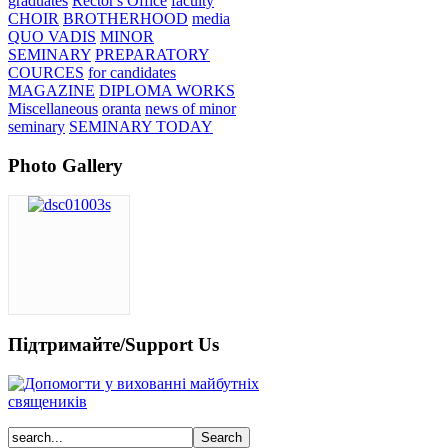
graduates
Rector's Office
faculty
CHOIR
BROTHERHOOD
media
QUO VADIS
MINOR
SEMINARY
PREPARATORY
COURCES
for candidates
MAGAZINE
DIPLOMA WORKS
Miscellaneous
oranta
news of minor
seminary
SEMINARY TODAY
Photo Gallery
Підтримайте/Support Us