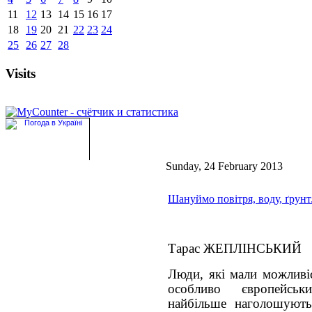
11
12
13
14
15
16
17
18
19
20
21
22
23
24
25
26
27
28
Visits
Sunday, 24 February 2013
Шануймо повітря, воду, ґрунт.
Тарас ЖЕПЛІНСЬКИЙ
Люди, які мали можливіс
особливо європейськ
найбільше наголошуют