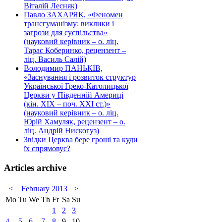
Віталій Лесняк)
Павло ЗАХАРЯК, «Феномен
трансгуманізму: виклики і
загрози для суспільства»
(науковий керівник – о. ліц.
Тарас Коберинко, рецензент –
ліц. Василь Салій)
Володимир ПАНЬКІВ,
«Заснування і розвиток структур
Української Греко-Католицької
Церкви у Південній Америці
(кін. ХІХ – поч. ХХІ ст.)»
(науковий керівник – о. ліц.
Юрій Хамуляк, рецензент – о.
ліц. Андрій Нискогуз)
Звідки Церква бере гроші та куди
їх спрямовує?
Articles archive
<
February 2013
>
Mo
Tu
We
Th
Fr
Sa
Su
1
2
3
4
5
6
7
8
9
10