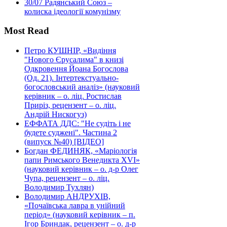
30/07
Радянський Союз –
колиска ідеології комунізму
Most Read
Петро КУШНІР, «Видіння
"Нового Єрусалима" в книзі
Одкровення Йоана Богослова
(Од. 21). Інтертекстуально-
богословський аналіз» (науковий
керівник – о. ліц. Ростислав
Приріз, рецензент – о. ліц.
Андрій Нискогуз)
ЕФФАТА ДДС: "Не судіть і не
будете суджені". Частина 2
(випуск №40) [ВІДЕО]
Богдан ФЕДИНЯК, «Маріологія
папи Римського Венедикта XVI»
(науковий керівник – о. д-р Олег
Чупа, рецензент – о. ліц.
Володимир Тухлян)
Володимир АНДРУХІВ,
«Почаївська лавра в унійний
період» (науковий керівник – п.
Ігор Бриндак, рецензент – о. д-р