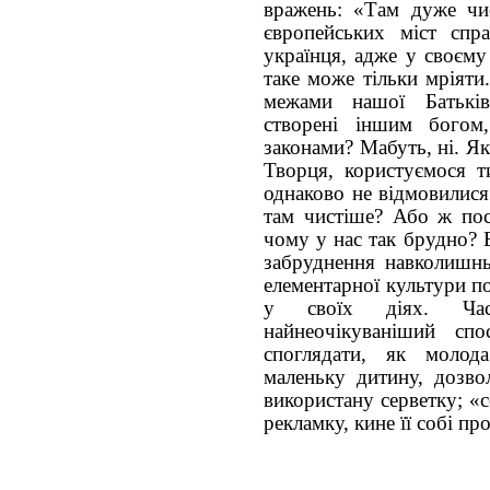
вражень: «Там дуже чи
європейських міст спр
українця, адже у своєму
таке може тільки мріяти
межами нашої Батькі
створені іншим бого
законами? Мабуть, ні. Як
Творця, користуємося 
однаково не відмовилися
там чистіше? Або ж пос
чому у нас так брудно? 
забруднення навколишнь
елементарної культури по
у своїх діях. Час
найнеочікуваніший сп
споглядати, як моло
маленьку дитину, дозво
використану серветку; «
рекламку, кине її собі п