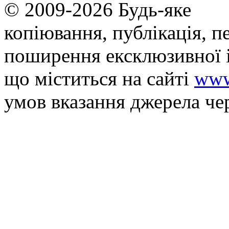
© 2009-2026 Будь-яке
копiювання, публiкацiя, п
поширення ексклюзивної 
що мiститься на сайті
www
умов вказання джерела че