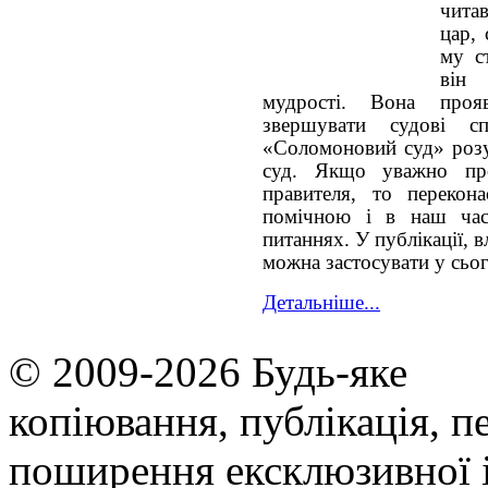
читав
цар,
му с
він 
мудрості. Вона проя
звершувати судові с
«Соломоновий суд» розу
суд. Якщо уважно про
правителя, то переко
помічною і в наш час
питаннях. У публікації, вл
можна застосувати у сьог
Детальніше...
© 2009-2026 Будь-яке
копiювання, публiкацiя, п
поширення ексклюзивної 