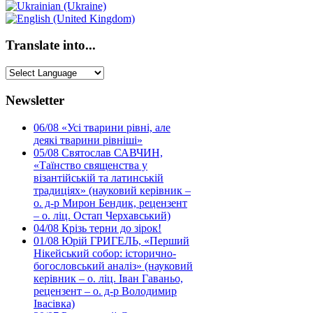
Translate into...
Newsletter
06/08
«Усі тварини рівні, але
деякі тварини рівніші»
05/08
Святослав САВЧИН,
«Таїнство священства у
візантійській та латинській
традиціях» (науковий керівник –
о. д-р Мирон Бендик, рецензент
– о. ліц. Остап Черхавський)
04/08
Крізь терни до зірок!
01/08
Юрій ГРИГЕЛЬ, «Перший
Нікейський собор: історично-
богословський аналіз» (науковий
керівник – о. ліц. Іван Гаваньо,
рецензент – о. д-р Володимир
Івасівка)