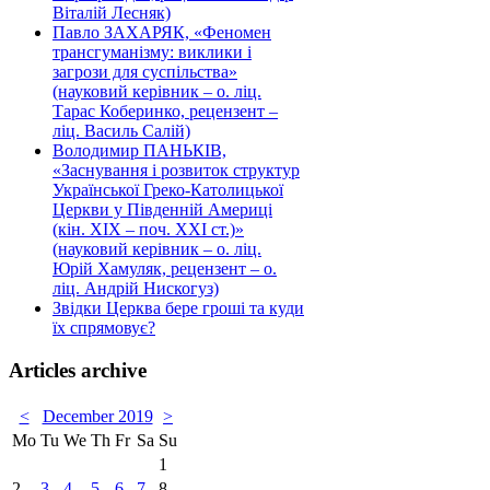
Віталій Лесняк)
Павло ЗАХАРЯК, «Феномен
трансгуманізму: виклики і
загрози для суспільства»
(науковий керівник – о. ліц.
Тарас Коберинко, рецензент –
ліц. Василь Салій)
Володимир ПАНЬКІВ,
«Заснування і розвиток структур
Української Греко-Католицької
Церкви у Південній Америці
(кін. ХІХ – поч. ХХІ ст.)»
(науковий керівник – о. ліц.
Юрій Хамуляк, рецензент – о.
ліц. Андрій Нискогуз)
Звідки Церква бере гроші та куди
їх спрямовує?
Articles archive
<
December 2019
>
Mo
Tu
We
Th
Fr
Sa
Su
1
2
3
4
5
6
7
8