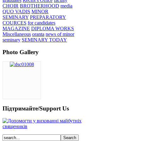
graduates
Rector's Office
faculty
CHOIR
BROTHERHOOD
media
QUO VADIS
MINOR
SEMINARY
PREPARATORY
COURCES
for candidates
MAGAZINE
DIPLOMA WORKS
Miscellaneous
oranta
news of minor
seminary
SEMINARY TODAY
Photo Gallery
Підтримайте/Support Us