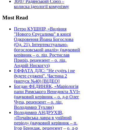
30/07
Радянський Союз –
колиска ідеології комунізму
Most Read
Петро КУШНІР, «Видіння
"Нового Єрусалима" в книзі
Одкровення Йоана Богослова
(Од. 21). Інтертекстуально-
богословський аналіз» (науковий
керівник – о. ліц. Ростислав
Приріз, рецензент – о. ліц.
Андрій Нискогуз)
ЕФФАТА ДДС: "Не судіть і не
будете суджені". Частина 2
(випуск №40) [ВІДЕО]
Богдан ФЕДИНЯК, «Маріологія
папи Римського Венедикта XVI»
(науковий керівник – о. д-р Олег
Чупа, рецензент – о. ліц.
Володимир Тухлян)
Володимир АНДРУХІВ,
«Почаївська лавра в унійний
період» (науковий керівник – п.
Ігор Бриндак, рецензент – о. д-р