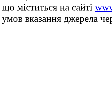
що мiститься на сайті
www
умов вказання джерела че