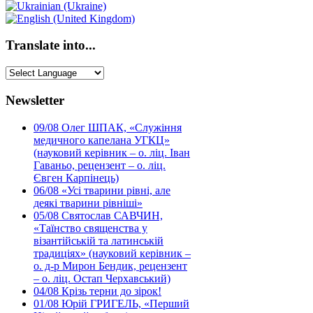
Translate into...
Newsletter
09/08
Олег ШПАК, «Служіння
медичного капелана УГКЦ»
(науковий керівник – о. ліц. Іван
Гаваньо, рецензент – о. ліц.
Євген Карпінець)
06/08
«Усі тварини рівні, але
деякі тварини рівніші»
05/08
Святослав САВЧИН,
«Таїнство священства у
візантійській та латинській
традиціях» (науковий керівник –
о. д-р Мирон Бендик, рецензент
– о. ліц. Остап Черхавський)
04/08
Крізь терни до зірок!
01/08
Юрій ГРИГЕЛЬ, «Перший