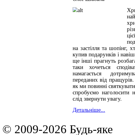
Хр
на
хри
різ
ці
под
на застілля та шопінг, 
купив подарунків і наві
ще інші прагнуть розбага
таки хочеться сподів
намагається дотриму
переданих від пращурів.
як ми повинні святкувати
спробуємо наголосити н
слід звернути увагу.
Детальніше...
© 2009-2026 Будь-яке