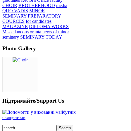
graduates
Rector's Office
faculty
CHOIR
BROTHERHOOD
media
QUO VADIS
MINOR
SEMINARY
PREPARATORY
COURCES
for candidates
MAGAZINE
DIPLOMA WORKS
Miscellaneous
oranta
news of minor
seminary
SEMINARY TODAY
Photo Gallery
Підтримайте/Support Us