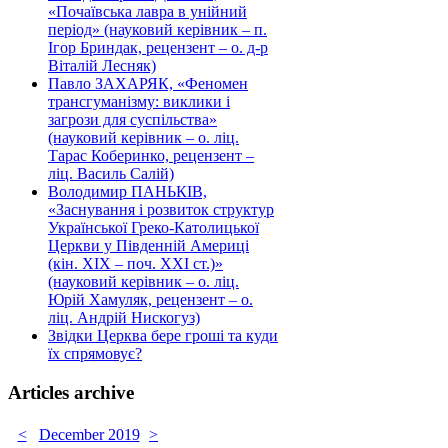
«Почаївська лавра в унійний
період» (науковий керівник – п.
Ігор Бриндак, рецензент – о. д-р
Віталій Лесняк)
Павло ЗАХАРЯК, «Феномен
трансгуманізму: виклики і
загрози для суспільства»
(науковий керівник – о. ліц.
Тарас Коберинко, рецензент –
ліц. Василь Салій)
Володимир ПАНЬКІВ,
«Заснування і розвиток структур
Української Греко-Католицької
Церкви у Південній Америці
(кін. ХІХ – поч. ХХІ ст.)»
(науковий керівник – о. ліц.
Юрій Хамуляк, рецензент – о.
ліц. Андрій Нискогуз)
Звідки Церква бере гроші та куди
їх спрямовує?
Articles archive
<
December 2019
>