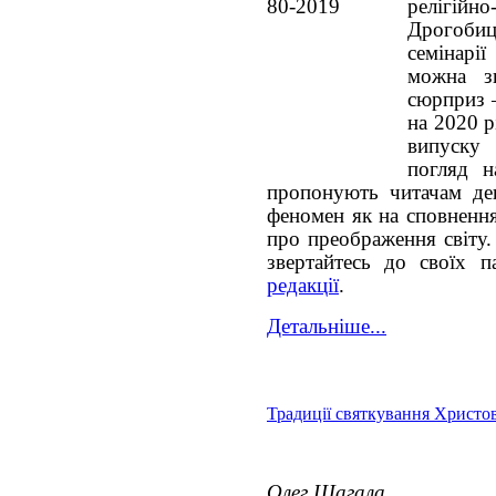
релігій
Дрого
семінарії
можна з
сюрприз 
на 2020 р
випуску 
погляд н
пропонують читачам де
феномен як на сповнення
про преображення світу.
звертайтесь до своїх 
редакції
.
Детальніше...
Традиції святкування Христов
Олег Шагала