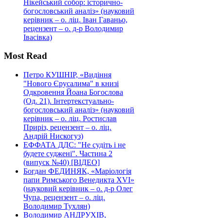
Нікейський собор: історично-
богословський аналіз» (науковий
керівник – о. ліц. Іван Гаваньо,
рецензент – о. д-р Володимир
Івасівка)
Most Read
Петро КУШНІР, «Видіння
"Нового Єрусалима" в книзі
Одкровення Йоана Богослова
(Од. 21). Інтертекстуально-
богословський аналіз» (науковий
керівник – о. ліц. Ростислав
Приріз, рецензент – о. ліц.
Андрій Нискогуз)
ЕФФАТА ДДС: "Не судіть і не
будете суджені". Частина 2
(випуск №40) [ВІДЕО]
Богдан ФЕДИНЯК, «Маріологія
папи Римського Венедикта XVI»
(науковий керівник – о. д-р Олег
Чупа, рецензент – о. ліц.
Володимир Тухлян)
Володимир АНДРУХІВ,