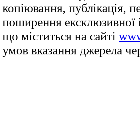
копiювання, публiкацiя, п
поширення ексклюзивної 
що мiститься на сайті
www
умов вказання джерела че