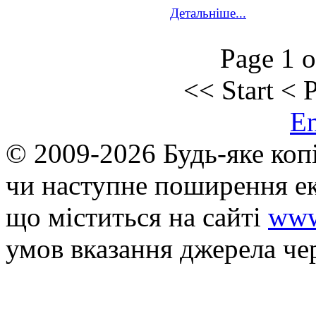
Детальніше...
Page 1 o
<<
Start
<
P
E
© 2009-2026 Будь-яке коп
чи наступне поширення ек
що мiститься на сайті
www
умов вказання джерела че