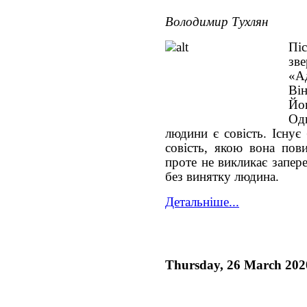
Володимир Тухлян
Піс
зв
«А
Ві
Йо
Од
людини є совість. Існує
совість, якою вона пови
проте не викликає запер
без винятку людина.
Детальніше...
Thursday, 26 March 202