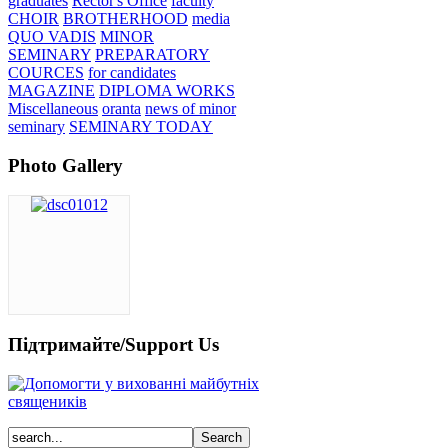
graduates
Rector's Office
faculty
CHOIR
BROTHERHOOD
media
QUO VADIS
MINOR
SEMINARY
PREPARATORY
COURCES
for candidates
MAGAZINE
DIPLOMA WORKS
Miscellaneous
oranta
news of minor
seminary
SEMINARY TODAY
Photo Gallery
Підтримайте/Support Us