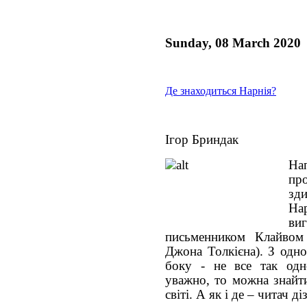
Sunday, 08 March 2020
Де знаходиться Нарнія?
Ігор Бриндак
На
пр
зди
На
в
письменником Клайвом
Джона Толкієна). З одно
боку - не все так од
уважно, то можна знайт
світі. А як і де – читач ді