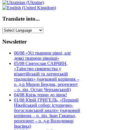
Translate into...
Newsletter
06/08
«Усі тварини рівні, але
деякі тварини рівніші»
05/08
Святослав САВЧИН,
«Таїнство священства у
візантійській та латинській
традиціях» (науковий керівник –
о. д-р Мирон Бендик, рецензент
– о. ліц. Остап Черхавський)
04/08
Крізь терни до зірок!
01/08
Юрій ГРИГЕЛЬ, «Перший
Нікейський собор: історично-
богословський аналіз» (науковий
керівник – о. ліц. Іван Гаваньо,
рецензент – о. д-р Володимир
Івасівка)