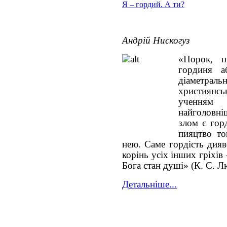
Я – гордий. А ти?
Андрій Нискогуз
«Порок, 
гординя а
діаметр
християнсь
ученням х
найголовн
злом є горд
пияцтво то
нею. Саме гордість дияв
корінь усіх інших гріхі
Бога стан душі» (
К. С. Л
Детальніше...