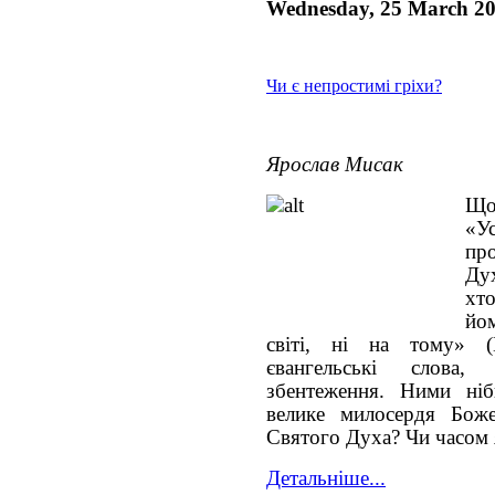
Wednesday, 25 March 2
Чи є непростимі гріхи?
Ярослав Мисак
Що
«У
пр
Ду
хто
йо
світі, ні на тому» 
євангельські слова
збентеження. Ними ніб
велике милосердя Бо
Святого Духа? Чи часом 
Детальніше...