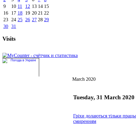
9
10
11
12
13
14
15
16
17
18
19
20
21
22
23
24
25
26
27
28
29
30
31
Visits
March 2020
Tuesday, 31 March 2020
Гріхи долаються тільки праць
смиренням