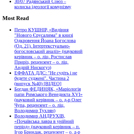
30/07
Радянський Союз –
колиска ідеології комунізму
Most Read
Петро КУШНІР, «Видіння
"Нового Єрусалима" в книзі
Одкровення Йоана Богослова
(Од. 21). Інтертекстуально-
богословський аналіз» (науковий
керівник – о. ліц. Ростислав
Приріз, рецензент – о. ліц.
Андрій Нискогуз)
ЕФФАТА ДДС: "Не судіть і не
будете суджені". Частина 2
(випуск №40) [ВІДЕО]
Богдан ФЕДИНЯК, «Маріологія
папи Римського Венедикта XVI»
(науковий керівник – о. д-р Олег
Чупа, рецензент – о. ліц.
Володимир Тухлян)
Володимир АНДРУХІВ,
«Почаївська лавра в унійний
період» (науковий керівник – п.
Ігор Бриндак, рецензент – о. д-р