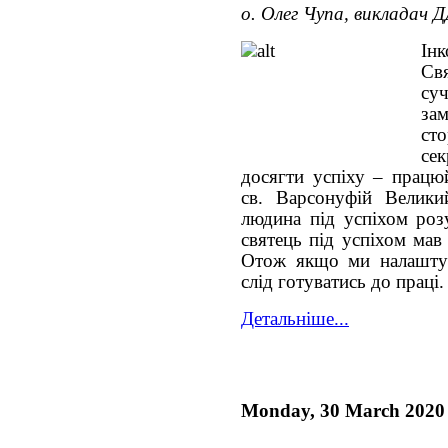
о. Олег Чупа, викладач 
Інк
Свя
су
за
ст
сек
досягти успіху – працю
св. Варсонуфій Велики
людина під успіхом розу
святець під успіхом мав
Отож якщо ми налаштува
слід готуватись до праці.
Детальніше...
Monday, 30 March 2020