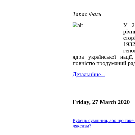
Тарас Фаль
У 2
річн
стор
193
гено
ядра української нації
повністю продуманий ра
Детальніше...
Friday, 27 March 2020
Рубець сумління, або що таке 
ляксизм?