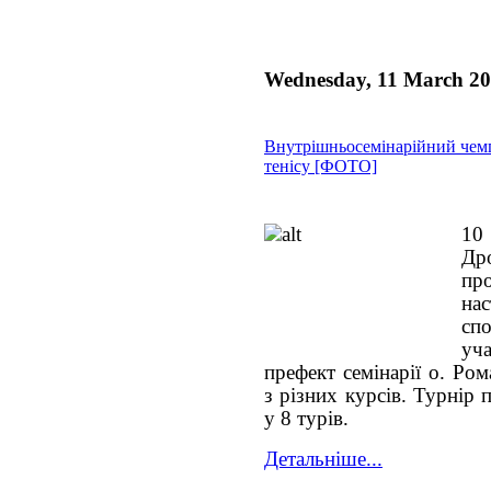
Wednesday, 11 March 2
Внутрішньосемінарійний чемп
тенісу [ФОТО]
10
Дро
пр
на
сп
уч
префект семінарії о. Ро
з різних курсів. Турнір
у 8 турів.
Детальніше...