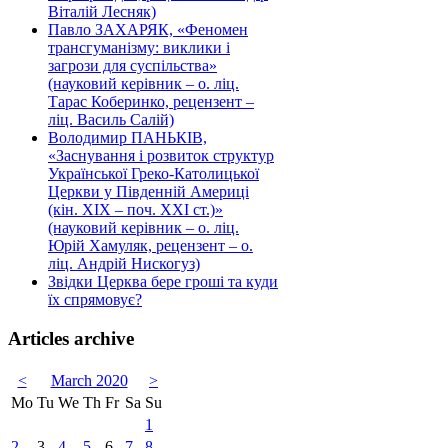
Віталій Лесняк)
Павло ЗАХАРЯК, «Феномен
трансгуманізму: виклики і
загрози для суспільства»
(науковий керівник – о. ліц.
Тарас Коберинко, рецензент –
ліц. Василь Салій)
Володимир ПАНЬКІВ,
«Заснування і розвиток структур
Української Греко-Католицької
Церкви у Південній Америці
(кін. ХІХ – поч. ХХІ ст.)»
(науковий керівник – о. ліц.
Юрій Хамуляк, рецензент – о.
ліц. Андрій Нискогуз)
Звідки Церква бере гроші та куди
їх спрямовує?
Articles archive
<
March 2020
>
Mo
Tu
We
Th
Fr
Sa
Su
1
2
3
4
5
6
7
8