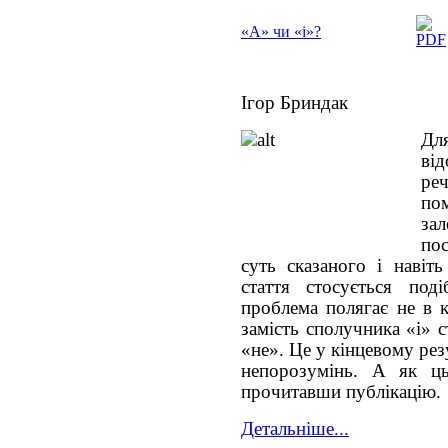
«А» чи «і»?
Ігор Бриндак
Дл
ві
ре
по
за
пос
суть сказаного і навіт
стаття стосується поді
проблема полягає не в к
замість сполучника «і» 
«не». Це у кінцевому рез
непорозумінь. А як ць
прочитавши публікацію.
Детальніше...