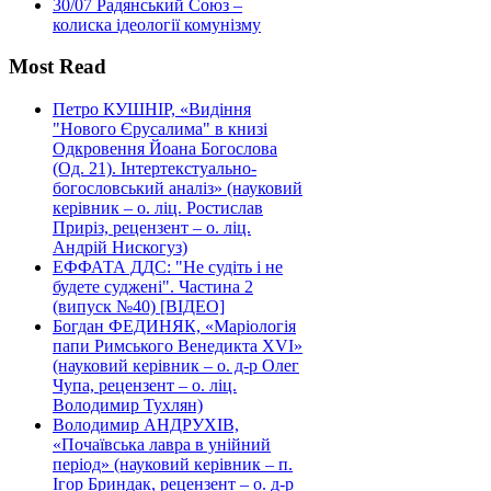
30/07
Радянський Союз –
колиска ідеології комунізму
Most Read
Петро КУШНІР, «Видіння
"Нового Єрусалима" в книзі
Одкровення Йоана Богослова
(Од. 21). Інтертекстуально-
богословський аналіз» (науковий
керівник – о. ліц. Ростислав
Приріз, рецензент – о. ліц.
Андрій Нискогуз)
ЕФФАТА ДДС: "Не судіть і не
будете суджені". Частина 2
(випуск №40) [ВІДЕО]
Богдан ФЕДИНЯК, «Маріологія
папи Римського Венедикта XVI»
(науковий керівник – о. д-р Олег
Чупа, рецензент – о. ліц.
Володимир Тухлян)
Володимир АНДРУХІВ,
«Почаївська лавра в унійний
період» (науковий керівник – п.
Ігор Бриндак, рецензент – о. д-р