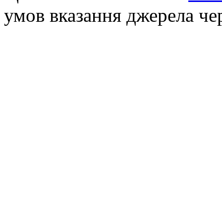
умов вказання джерела че