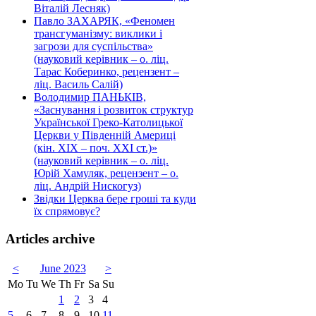
Віталій Лесняк)
Павло ЗАХАРЯК, «Феномен
трансгуманізму: виклики і
загрози для суспільства»
(науковий керівник – о. ліц.
Тарас Коберинко, рецензент –
ліц. Василь Салій)
Володимир ПАНЬКІВ,
«Заснування і розвиток структур
Української Греко-Католицької
Церкви у Південній Америці
(кін. ХІХ – поч. ХХІ ст.)»
(науковий керівник – о. ліц.
Юрій Хамуляк, рецензент – о.
ліц. Андрій Нискогуз)
Звідки Церква бере гроші та куди
їх спрямовує?
Articles archive
<
June 2023
>
Mo
Tu
We
Th
Fr
Sa
Su
1
2
3
4
5
6
7
8
9
10
11