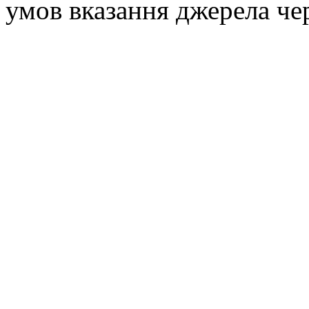
умов вказання джерела че