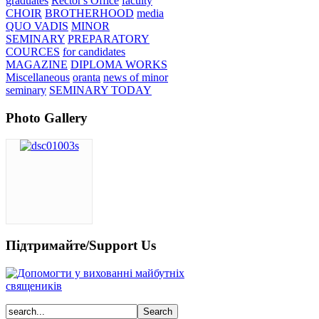
graduates
Rector's Office
faculty
CHOIR
BROTHERHOOD
media
QUO VADIS
MINOR
SEMINARY
PREPARATORY
COURCES
for candidates
MAGAZINE
DIPLOMA WORKS
Miscellaneous
oranta
news of minor
seminary
SEMINARY TODAY
Photo Gallery
Підтримайте/Support Us