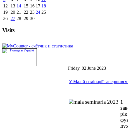
12
13
14
15
16
17
18
19
20
21
22
23
24
25
26
27
28
29
30
Visits
Friday, 02 June 2023
У Малій семінарії завершився
1 
за
рі
фу
ду