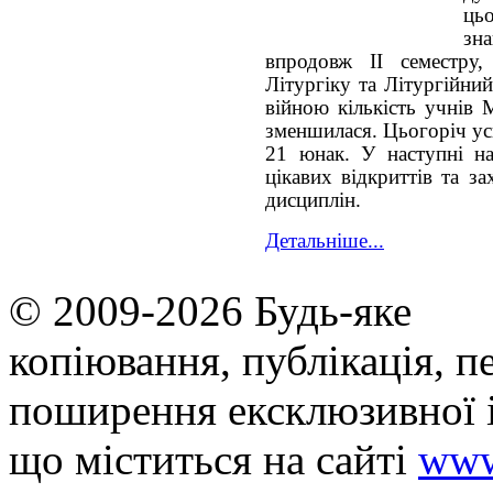
ць
зн
впродовж ІІ семестру,
Літургіку та Літургійний
війною кількість учнів 
зменшилася. Цьогоріч у
21 юнак. У наступні на
цікавих відкриттів та з
дисциплін.
Детальніше...
© 2009-2026 Будь-яке
копiювання, публiкацiя, п
поширення ексклюзивної 
що мiститься на сайті
www