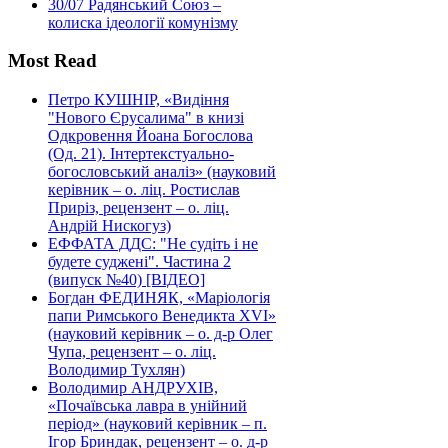
30/07
Радянський Союз –
колиска ідеології комунізму
Most Read
Петро КУШНІР, «Видіння
"Нового Єрусалима" в книзі
Одкровення Йоана Богослова
(Од. 21). Інтертекстуально-
богословський аналіз» (науковий
керівник – о. ліц. Ростислав
Приріз, рецензент – о. ліц.
Андрій Нискогуз)
ЕФФАТА ДДС: "Не судіть і не
будете суджені". Частина 2
(випуск №40) [ВІДЕО]
Богдан ФЕДИНЯК, «Маріологія
папи Римського Венедикта XVI»
(науковий керівник – о. д-р Олег
Чупа, рецензент – о. ліц.
Володимир Тухлян)
Володимир АНДРУХІВ,
«Почаївська лавра в унійний
період» (науковий керівник – п.
Ігор Бриндак, рецензент – о. д-р