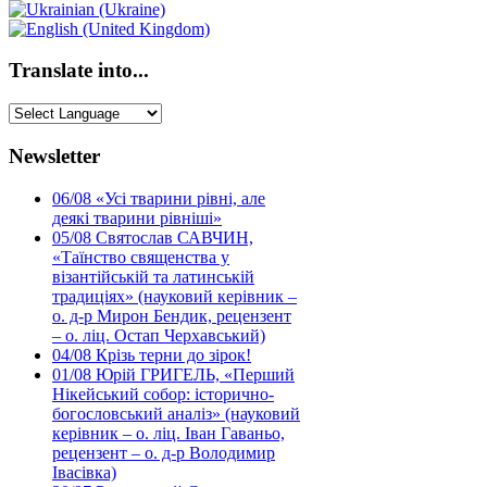
Translate into...
Newsletter
06/08
«Усі тварини рівні, але
деякі тварини рівніші»
05/08
Святослав САВЧИН,
«Таїнство священства у
візантійській та латинській
традиціях» (науковий керівник –
о. д-р Мирон Бендик, рецензент
– о. ліц. Остап Черхавський)
04/08
Крізь терни до зірок!
01/08
Юрій ГРИГЕЛЬ, «Перший
Нікейський собор: історично-
богословський аналіз» (науковий
керівник – о. ліц. Іван Гаваньо,
рецензент – о. д-р Володимир
Івасівка)