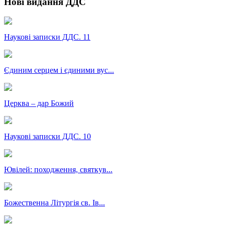
Нові видання ДДС
Наукові записки ДДС. 11
Єдиним серцем і єдиними вус...
Церква – дар Божий
Наукові записки ДДС. 10
Ювілей: походження, святкув...
Божественна Літургія св. Ів...