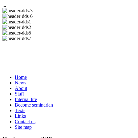
...
Home
News
About
Staff
Internal life
Become seminarian
Texts
Links
Contact us
Site map