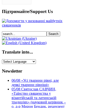
Підтримайте/Support Us
Translate into...
Newsletter
06/08
«Усі тварини рівні, але
деякі тварини рівніші»
05/08
Святослав САВЧИН,
«Таїнство священства у
візантійській та латинській
традиціях» (науковий керівник –
о. д-р Мирон Бендик, рецензент