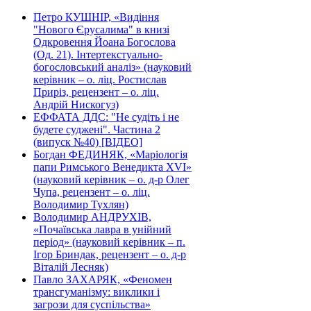
Петро КУШНІР, «Видіння
"Нового Єрусалима" в книзі
Одкровення Йоана Богослова
(Од. 21). Інтертекстуально-
богословський аналіз» (науковий
керівник – о. ліц. Ростислав
Приріз, рецензент – о. ліц.
Андрій Нискогуз)
ЕФФАТА ДДС: "Не судіть і не
будете суджені". Частина 2
(випуск №40) [ВІДЕО]
Богдан ФЕДИНЯК, «Маріологія
папи Римського Венедикта XVI»
(науковий керівник – о. д-р Олег
Чупа, рецензент – о. ліц.
Володимир Тухлян)
Володимир АНДРУХІВ,
«Почаївська лавра в унійний
період» (науковий керівник – п.
Ігор Бриндак, рецензент – о. д-р
Віталій Лесняк)
Павло ЗАХАРЯК, «Феномен
трансгуманізму: виклики і
загрози для суспільства»