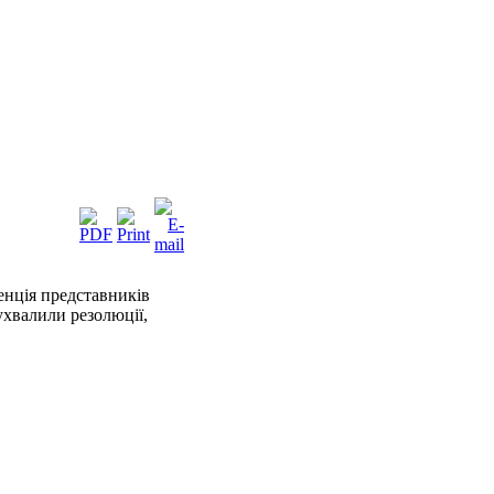
ренція представників
ухвалили резолюції,