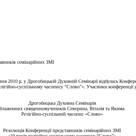
тавників семінарійних ЗМІ
авня 2010 р. у Дрогобицькій Духовній Семінарії відбулась Конфе
елігійно-суспільному часопису “Слово”». Учасники конференції 
Дрогобицька Духовна Семінарія
блаженних священномучеників Северина, Віталія та Якима
Релігійно-суспільний часопис «Слово»
Резолюція Конференції представників семінарійних ЗМІ
«10 років релігійно-суспільному часопису “Слово”»