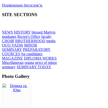
Порівняльне богословʼя.
SITE SECTIONS
NEWS
HISTORY
blessed Martyrs
graduates
Rector's Office
faculty
CHOIR
BROTHERHOOD
media
QUO VADIS
MINOR
SEMINARY
PREPARATORY
COURCES
for candidates
MAGAZINE
DIPLOMA WORKS
Miscellaneous
oranta
news of minor
seminary
SEMINARY TODAY
Photo Gallery