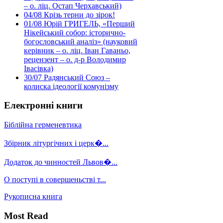
– о. ліц. Остап Черхавський)
04/08
Крізь терни до зірок!
01/08
Юрій ГРИГЕЛЬ, «Перший
Нікейський собор: історично-
богословський аналіз» (науковий
керівник – о. ліц. Іван Гаваньо,
рецензент – о. д-р Володимир
Івасівка)
30/07
Радянський Союз –
колиска ідеології комунізму
Електронні книги
Біблійна герменевтика
Збірник літургічних і церк�...
Додаток до чинностей Львов�...
О поступі в совершеньстві т...
Рукописна книга
Most Read