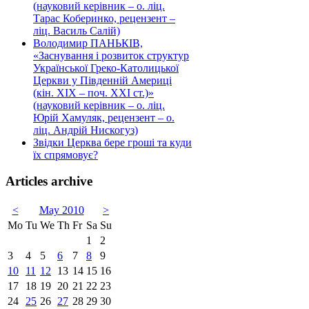
(науковий керівник – о. ліц.
Тарас Коберинко, рецензент –
ліц. Василь Салій)
Володимир ПАНЬКІВ,
«Заснування і розвиток структур
Української Греко-Католицької
Церкви у Південній Америці
(кін. ХІХ – поч. ХХІ ст.)»
(науковий керівник – о. ліц.
Юрій Хамуляк, рецензент – о.
ліц. Андрій Нискогуз)
Звідки Церква бере гроші та куди
їх спрямовує?
Articles archive
<
May 2010
>
Mo
Tu
We
Th
Fr
Sa
Su
1
2
3
4
5
6
7
8
9
10
11
12
13
14
15
16
17
18
19
20
21
22
23
24
25
26
27
28
29
30