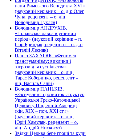
Богдан ФЕДИНЯК, «Маріологія
папи Римського Венедикта XVI»
(науковий керівник – о. д-р Олег
Чупа, рецензент – о. ліц.
Володимир Тухлян)
Володимир АНДРУХІВ,
«Почаївська лавра в унійний
період» (науковий керівник – п.
Ігор Бриндак, рецензент – о. д-р
Віталій Лесняк)
Павло ЗАХАРЯК, «Феномен
трансгуманізму: виклики і
загрози для суспільства»
(науковий керівник – о. ліц.
Тарас Коберинко, рецензент –
ліц. Василь Салій)
Володимир ПАНЬКІВ,
«Заснування і розвиток структур
Української Греко-Католицької
Церкви у Південній Америці
(кін. ХІХ – поч. ХХІ ст.)»
(науковий керівник – о. ліц.
Юрій Хамуляк, рецензент – о.
ліц. Андрій Нискогуз)
Звідки Церква бере гроші та куди