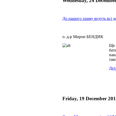
Wednesday, 24 December
До нашого храму ведуть всі 
о. д-р Мирон БЕНДИК
Ще 
бат
нак
так
Дет
Friday, 19 December 201