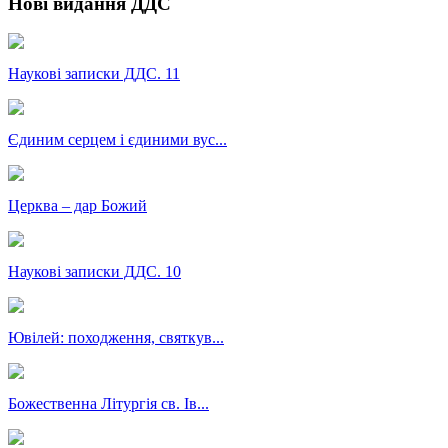
Нові видання ДДС
Наукові записки ДДС. 11
Єдиним серцем і єдиними вус...
Церква – дар Божий
Наукові записки ДДС. 10
Ювілей: походження, святкув...
Божественна Літургія св. Ів...