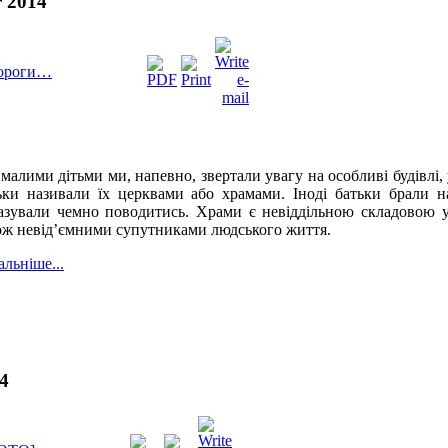
 2014
дороги…
малими дітьми ми, напевно, звертали увагу на особливі будівлі,
ьки називали їх церквами або храмами. Іноді батьки брали н
азували чемно поводитись. Храми є невіддільною складовою ук
ож невід’ємними супутниками людського життя.
альніше...
4