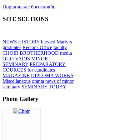
Порівняльне богословʼя.
SITE SECTIONS
NEWS
HISTORY
blessed Martyrs
graduates
Rector's Office
faculty
CHOIR
BROTHERHOOD
media
QUO VADIS
MINOR
SEMINARY
PREPARATORY
COURCES
for candidates
MAGAZINE
DIPLOMA WORKS
Miscellaneous
oranta
news of minor
seminary
SEMINARY TODAY
Photo Gallery