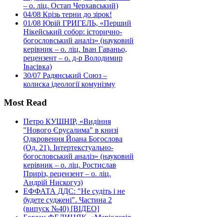
– о. ліц. Остап Черхавський)
04/08
Крізь терни до зірок!
01/08
Юрій ГРИГЕЛЬ, «Перший
Нікейський собор: історично-
богословський аналіз» (науковий
керівник – о. ліц. Іван Гаваньо,
рецензент – о. д-р Володимир
Івасівка)
30/07
Радянський Союз –
колиска ідеології комунізму
Most Read
Петро КУШНІР, «Видіння
"Нового Єрусалима" в книзі
Одкровення Йоана Богослова
(Од. 21). Інтертекстуально-
богословський аналіз» (науковий
керівник – о. ліц. Ростислав
Приріз, рецензент – о. ліц.
Андрій Нискогуз)
ЕФФАТА ДДС: "Не судіть і не
будете суджені". Частина 2
(випуск №40) [ВІДЕО]