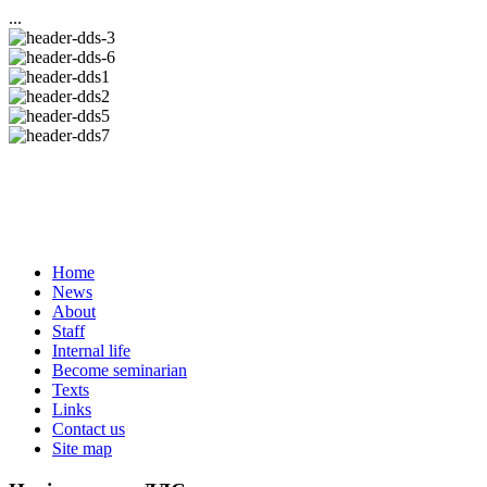
...
Home
News
About
Staff
Internal life
Become seminarian
Texts
Links
Contact us
Site map