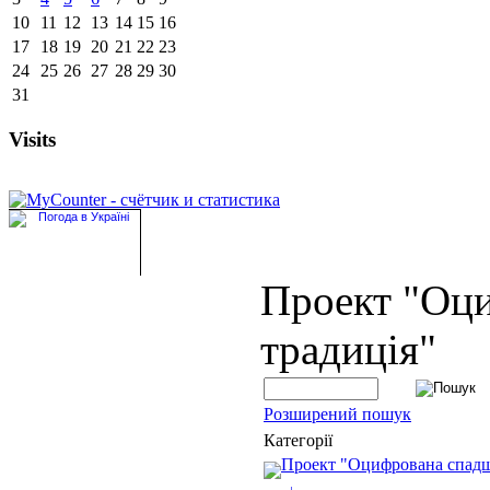
10
11
12
13
14
15
16
17
18
19
20
21
22
23
24
25
26
27
28
29
30
31
Visits
Проект "Оц
традиція"
Розширений пошук
Категорії
Проект "Оцифрована спад