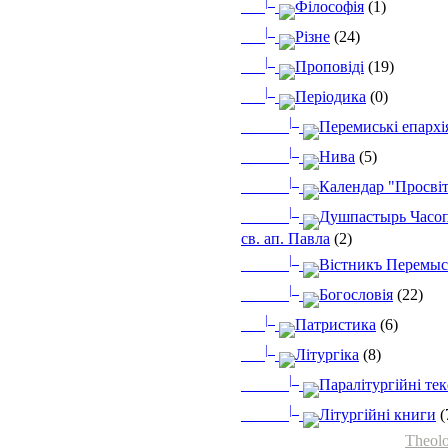
|_
Філософія
(1)
|_
Різне
(24)
|_
Проповіді
(19)
|_
Періодика
(0)
|_
Перемиські епархі
|_
Нива
(5)
|_
Календар "Просві
|_
Душпастырь Часоп
св. ап. Павла
(2)
|_
Вістникъ Перемыс
|_
Богословія
(22)
|_
Патристика
(6)
|_
Літургіка
(8)
|_
Паралітургійні те
|_
Літургійні книги
(
Theolo