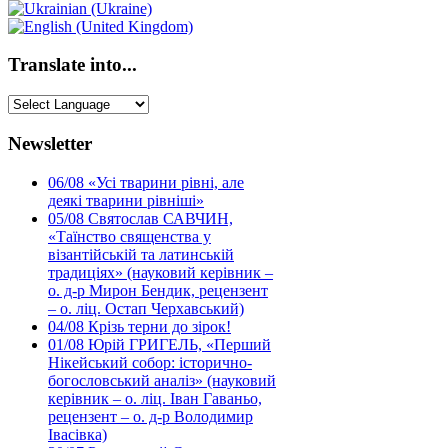
Translate into...
Newsletter
06/08
«Усі тварини рівні, але
деякі тварини рівніші»
05/08
Святослав САВЧИН,
«Таїнство священства у
візантійській та латинській
традиціях» (науковий керівник –
о. д-р Мирон Бендик, рецензент
– о. ліц. Остап Черхавський)
04/08
Крізь терни до зірок!
01/08
Юрій ГРИГЕЛЬ, «Перший
Нікейський собор: історично-
богословський аналіз» (науковий
керівник – о. ліц. Іван Гаваньо,
рецензент – о. д-р Володимир
Івасівка)