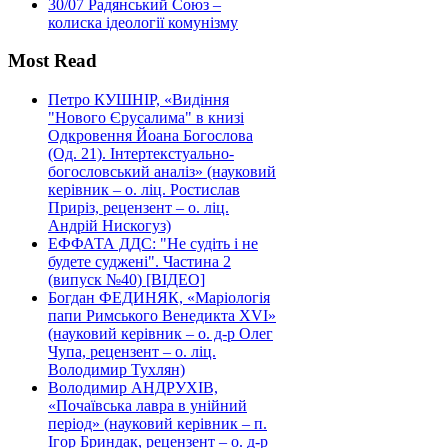
30/07
Радянський Союз –
колиска ідеології комунізму
Most Read
Петро КУШНІР, «Видіння
"Нового Єрусалима" в книзі
Одкровення Йоана Богослова
(Од. 21). Інтертекстуально-
богословський аналіз» (науковий
керівник – о. ліц. Ростислав
Приріз, рецензент – о. ліц.
Андрій Нискогуз)
ЕФФАТА ДДС: "Не судіть і не
будете суджені". Частина 2
(випуск №40) [ВІДЕО]
Богдан ФЕДИНЯК, «Маріологія
папи Римського Венедикта XVI»
(науковий керівник – о. д-р Олег
Чупа, рецензент – о. ліц.
Володимир Тухлян)
Володимир АНДРУХІВ,
«Почаївська лавра в унійний
період» (науковий керівник – п.
Ігор Бриндак, рецензент – о. д-р