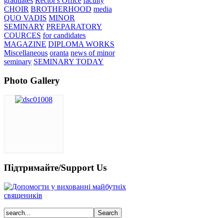
graduates
Rector's Office
faculty
CHOIR
BROTHERHOOD
media
QUO VADIS
MINOR
SEMINARY
PREPARATORY
COURCES
for candidates
MAGAZINE
DIPLOMA WORKS
Miscellaneous
oranta
news of minor
seminary
SEMINARY TODAY
Photo Gallery
Підтримайте/Support Us