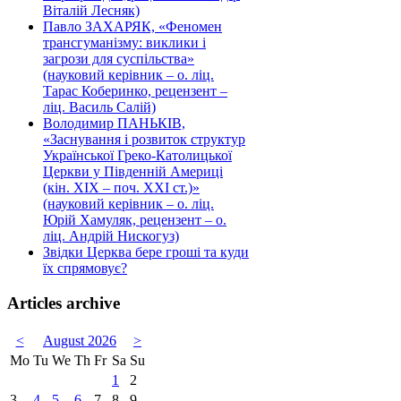
Віталій Лесняк)
Павло ЗАХАРЯК, «Феномен
трансгуманізму: виклики і
загрози для суспільства»
(науковий керівник – о. ліц.
Тарас Коберинко, рецензент –
ліц. Василь Салій)
Володимир ПАНЬКІВ,
«Заснування і розвиток структур
Української Греко-Католицької
Церкви у Південній Америці
(кін. ХІХ – поч. ХХІ ст.)»
(науковий керівник – о. ліц.
Юрій Хамуляк, рецензент – о.
ліц. Андрій Нискогуз)
Звідки Церква бере гроші та куди
їх спрямовує?
Articles archive
<
August 2026
>
Mo
Tu
We
Th
Fr
Sa
Su
1
2
3
4
5
6
7
8
9