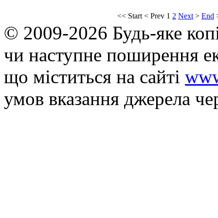
<<
Start
<
Prev
1
2
Next
>
End
© 2009-2026 Будь-яке коп
чи наступне поширення ек
що мiститься на сайті
www
умов вказання джерела че