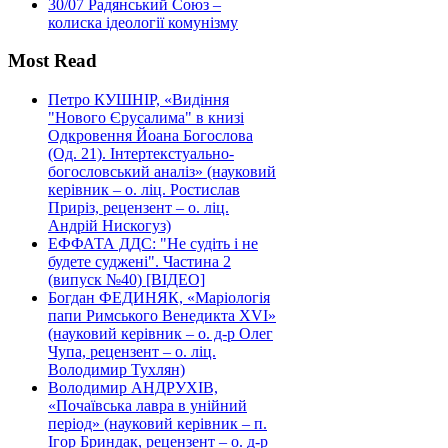
30/07
Радянський Союз –
колиска ідеології комунізму
Most Read
Петро КУШНІР, «Видіння
"Нового Єрусалима" в книзі
Одкровення Йоана Богослова
(Од. 21). Інтертекстуально-
богословський аналіз» (науковий
керівник – о. ліц. Ростислав
Приріз, рецензент – о. ліц.
Андрій Нискогуз)
ЕФФАТА ДДС: "Не судіть і не
будете суджені". Частина 2
(випуск №40) [ВІДЕО]
Богдан ФЕДИНЯК, «Маріологія
папи Римського Венедикта XVI»
(науковий керівник – о. д-р Олег
Чупа, рецензент – о. ліц.
Володимир Тухлян)
Володимир АНДРУХІВ,
«Почаївська лавра в унійний
період» (науковий керівник – п.
Ігор Бриндак, рецензент – о. д-р