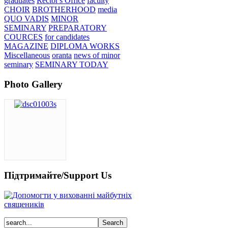
graduates
Rector's Office
faculty
CHOIR
BROTHERHOOD
media
QUO VADIS
MINOR
SEMINARY
PREPARATORY
COURCES
for candidates
MAGAZINE
DIPLOMA WORKS
Miscellaneous
oranta
news of minor
seminary
SEMINARY TODAY
Photo Gallery
Підтримайте/Support Us