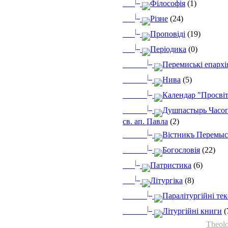
|_
Філософія
(1)
|_
Різне
(24)
|_
Проповіді
(19)
|_
Періодика
(0)
|_
Перемиські епархі
|_
Нива
(5)
|_
Календар "Просві
|_
Душпастырь Часоп
св. ап. Павла
(2)
|_
Вістникъ Перемыс
|_
Богословія
(22)
|_
Патристика
(6)
|_
Літургіка
(8)
|_
Паралітургійні те
|_
Літургійні книги
(
Theolo