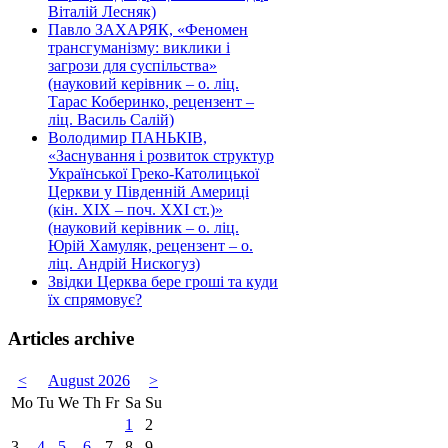
Віталій Лесняк)
Павло ЗАХАРЯК, «Феномен
трансгуманізму: виклики і
загрози для суспільства»
(науковий керівник – о. ліц.
Тарас Коберинко, рецензент –
ліц. Василь Салій)
Володимир ПАНЬКІВ,
«Заснування і розвиток структур
Української Греко-Католицької
Церкви у Південній Америці
(кін. ХІХ – поч. ХХІ ст.)»
(науковий керівник – о. ліц.
Юрій Хамуляк, рецензент – о.
ліц. Андрій Нискогуз)
Звідки Церква бере гроші та куди
їх спрямовує?
Articles archive
<
August 2026
>
Mo
Tu
We
Th
Fr
Sa
Su
1
2
3
4
5
6
7
8
9