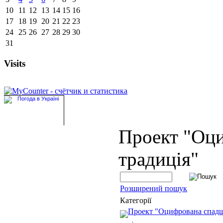
10
11
12
13
14
15
16
17
18
19
20
21
22
23
24
25
26
27
28
29
30
31
Visits
Проект "Оц
традиція"
Розширений пошук
Категорії
Проект "Оцифрована спад