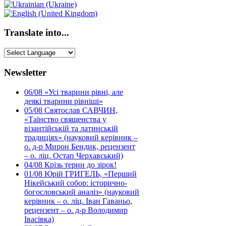
Translate into...
Newsletter
06/08
«Усі тварини рівні, але
деякі тварини рівніші»
05/08
Святослав САВЧИН,
«Таїнство священства у
візантійській та латинській
традиціях» (науковий керівник –
о. д-р Мирон Бендик, рецензент
– о. ліц. Остап Черхавський)
04/08
Крізь терни до зірок!
01/08
Юрій ГРИГЕЛЬ, «Перший
Нікейський собор: історично-
богословський аналіз» (науковий
керівник – о. ліц. Іван Гаваньо,
рецензент – о. д-р Володимир
Івасівка)