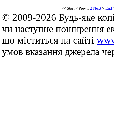
<<
Start
<
Prev
1
2
Next
>
End
© 2009-2026 Будь-яке коп
чи наступне поширення ек
що мiститься на сайті
www
умов вказання джерела че