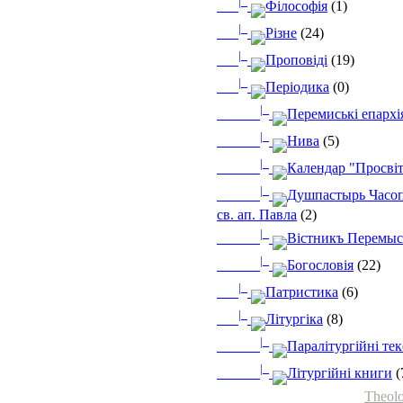
|_
Філософія
(1)
|_
Різне
(24)
|_
Проповіді
(19)
|_
Періодика
(0)
|_
Перемиські епархі
|_
Нива
(5)
|_
Календар "Просві
|_
Душпастырь Часоп
св. ап. Павла
(2)
|_
Вістникъ Перемыс
|_
Богословія
(22)
|_
Патристика
(6)
|_
Літургіка
(8)
|_
Паралітургійні те
|_
Літургійні книги
(
Theolo