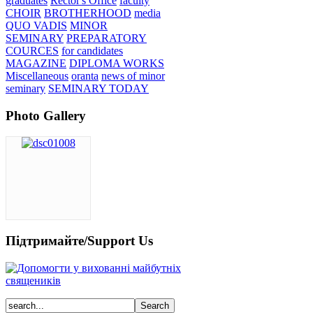
graduates
Rector's Office
faculty
CHOIR
BROTHERHOOD
media
QUO VADIS
MINOR
SEMINARY
PREPARATORY
COURCES
for candidates
MAGAZINE
DIPLOMA WORKS
Miscellaneous
oranta
news of minor
seminary
SEMINARY TODAY
Photo Gallery
Підтримайте/Support Us