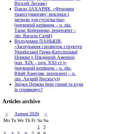
Віталій Лесняк)
Павло ЗАХАРЯК, «Феномен
трансгуманізму: виклики і
загрози для суспільства»
(науковий керівник – о. ліц.
Тарас Коберинко, рецензент –
ліц. Василь Салій)
Володимир ПАНЬКІВ,
«Заснування і розвиток структур
Української Греко-Католицької
Церкви у Південній Америці
(кін. ХІХ – поч. ХХІ ст.)»
(науковий керівник – о. ліц.
Юрій Хамуляк, рецензент – о.
ліц. Андрій Нискогуз)
Звідки Церква бере гроші та куди
їх спрямовує?
Articles archive
<
August 2026
>
Mo
Tu
We
Th
Fr
Sa
Su
1
2
3
4
5
6
7
8
9