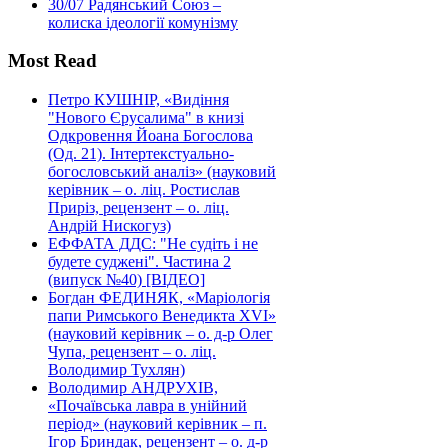
30/07
Радянський Союз –
колиска ідеології комунізму
Most Read
Петро КУШНІР, «Видіння
"Нового Єрусалима" в книзі
Одкровення Йоана Богослова
(Од. 21). Інтертекстуально-
богословський аналіз» (науковий
керівник – о. ліц. Ростислав
Приріз, рецензент – о. ліц.
Андрій Нискогуз)
ЕФФАТА ДДС: "Не судіть і не
будете суджені". Частина 2
(випуск №40) [ВІДЕО]
Богдан ФЕДИНЯК, «Маріологія
папи Римського Венедикта XVI»
(науковий керівник – о. д-р Олег
Чупа, рецензент – о. ліц.
Володимир Тухлян)
Володимир АНДРУХІВ,
«Почаївська лавра в унійний
період» (науковий керівник – п.
Ігор Бриндак, рецензент – о. д-р