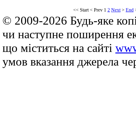
<<
Start
<
Prev
1
2
Next
>
End
© 2009-2026 Будь-яке коп
чи наступне поширення ек
що мiститься на сайті
www
умов вказання джерела че