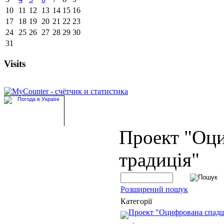
10
11
12
13
14
15
16
17
18
19
20
21
22
23
24
25
26
27
28
29
30
31
Visits
Проект "Оц
традиція"
Розширений пошук
Категорії
Проект "Оцифрована спад