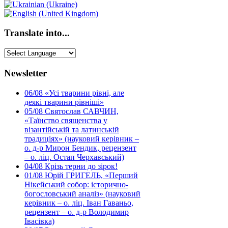
Translate into...
Newsletter
06/08
«Усі тварини рівні, але
деякі тварини рівніші»
05/08
Святослав САВЧИН,
«Таїнство священства у
візантійській та латинській
традиціях» (науковий керівник –
о. д-р Мирон Бендик, рецензент
– о. ліц. Остап Черхавський)
04/08
Крізь терни до зірок!
01/08
Юрій ГРИГЕЛЬ, «Перший
Нікейський собор: історично-
богословський аналіз» (науковий
керівник – о. ліц. Іван Гаваньо,
рецензент – о. д-р Володимир
Івасівка)